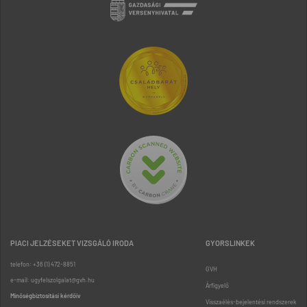
PIACI JELZÉSEKET VIZSGÁLÓ IRODA
GYORSLINKEK
telefon: +36 (1) 472-8851
GVH
e-mail: ugyfelszolgalat@gvh.hu
Árfigyelő
Minőségbiztosítási kérdőív
Visszaélés-bejelentési rendszerek