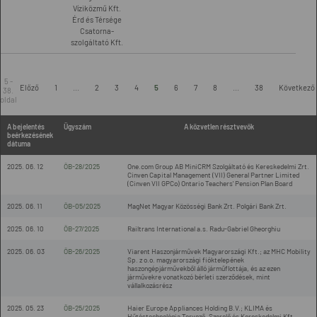
Víziközmű Kft.
Érd és Térsége
Csatorna-
szolgáltató Kft.
5 -
Előző
1
...
2
3
4
5
6
7
8
...
38
Következő
38.
oldal
A bejelentés
Ügyszám
A közvetlen résztvevők
beérkezésének
dátuma
2025. 06. 12
ÖB-28/2025
One.com Group AB MiniCRM Szolgáltató és Kereskedelmi Zrt.
Cinven Capital Management (VII) General Partner Limited
(Cinven VII GPCo) Ontario Teachers' Pension Plan Board
2025. 06. 11
ÖB-05/2025
MagNet Magyar Közösségi Bank Zrt. Polgári Bank Zrt.
2025. 06. 10
ÖB-27/2025
Railtrans International a.s. Radu-Gabriel Gheorghiu
2025. 06. 03
ÖB-26/2025
Viarent Haszonjárművek Magyarországi Kft.; az MHC Mobility
Sp. z o.o. magyarországi fióktelepének
haszongépjárművekből álló járműflottája, és az ezen
járművekre vonatkozó bérleti szerződések, mint
vállalkozásrész
2025. 05. 23
ÖB-25/2025
Haier Europe Appliances Holding B.V.; KLIMA és
Hűtéstechnológia Tervező, Szerelő és Kereskedelmi Kft.