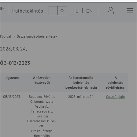
l-
Kereső
Iratbetekintés
HU
EN
t
Főoldal
Összefonódás-bejelentések
2023. 03. 24.
ÖB-013/2023
Ügyszám
A közvetlen
Az összefonódás-
A
résztvevők
bejelentés
bejelentés
beérkezésének napja
rövid leírása
ÖB/13/2023.
Budapest Főváros
2023. március 24.
Összefoglaló
Önkormányzata
Veolia Víz
Tanácsadó Zrt.
Fővárosi
Csatornázási Művek
Zrt.
Érd és Térsége
Regionális