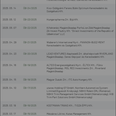
2025. 05. 14
ÖB-24/2025
Kiss-Szölgyémi Ferenc Bükk Optimum Kereskedelmi és
Szolgáltató Kft.
2025. 05. 12
ÖB-23/2025
Hungaropharma Zrt. Bijó Kft.
2025. 05. 07
ÖB-22/2025
Kifektetési Magántőkealap PorfoLion Zöld Magántőkealap
ZA-Invest Poultry Kft. "Direct Investments of the Republic of
Uzbekistan" LLC
2025. 04. 29
ÖB-21/2025
Waberer’s International Nyrt.; PANNON-BUSZ-RENT
Kereskedelmi és Szolgáltató Kft.
2025. 04. 23
ÖB-20/2025
LEAD VENTURES Alapkezelő Zrt. által képviselt RIVERLAND
Magántőkealap; Seres Gépipari és Kereskedelmi Kft.
2025. 04. 16
ÖB-19/2025
ALTEO Energiaszolgáltató Nyrt.; ÉLTEX Kft.; Főnix
Magántőkealap; MOL RES Investments Zrt.; Riverland
Magántőkealap
2025. 04. 15
ÖB-18/2025
Magyar Suzuki Zrt.; ITC Auto Hungary Kft.
2025. 04. 10
ÖB-17/2025
utares Holding-07 GmbH; Northern Automotive System
Limited (Egyesült Királyság); NBHX Rolem SRL (Románia);
NBHX Trim Management Services GmbH (Németország); HIB
Trim Part Solutions GmbH (Németország)
2025. 03. 19
ÖB-16/2025
KOSTMANN TRANS Kft.; TISZA ÉPFU Kft.
2025. 03. 17
ÖB-15/2025
Mészáros Lőrinc; Kutas Management Kft.