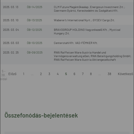
2025. 03. 13
ÖB-14/2025
CLM Future Magántőkealap; Energosun Investment Zrt.;
Szermann Gyártó, Kereskedelmi és Szolgáltató Kft.
2025. 03. 10
ÖB-13/2025
Waberer’s International Nyrt.; GYSEV Cargo Zrt.
2025. 03. 04
ÖB-12/2025
BRAVOGROUP HOLDING Vagyonkezelő Kft.; Mystical
Hungary Zrt.
2025. 03. 03
ÖB-10/2025
Centerstahl Kft. VAS-FÉMKER Kft.
2025. 02. 25
ÖB-09/2025
RWA Raiffeisen Ware Austria Handel und
Vermögensverwaltung eGen; RWA Beteiligungsholding GmbH;
RWA Raiffeisen Ware Austria Aktiengesellschaft
5 -
Előző
1
...
2
3
4
5
6
7
8
...
38
Következő
38.
oldal
Összefonódás-bejelentések