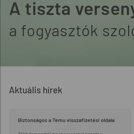
A tiszta versen
a fogyasztók szo
Aktuális hírek
Biztonságos a Temu visszafizetési oldala
Több fogyasztói megkeresést is kapott a