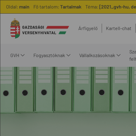
Oldal:
main
Fő tartalom:
Tartalmak
Téma:
[2021_gvh-hu, de
Árfigyelő
Kartell-chat
Sz
GVH
Fogyasztóknak
Vállalkozásoknak
fe