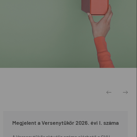
Megjelent a Versenytükör 2026. évi I. száma
A Versenytükör aktuális száma elérhető a GVH