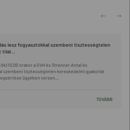
lás lesz fogyasztókkal szembeni tisztességtelen
ilal...
tök) 10.00 órakor a GVH és Strenner Antal és
kal szembeni tisztességtelen kereskedelmi gyakorlat
 megsértése ügyében versen...
TOVÁBB