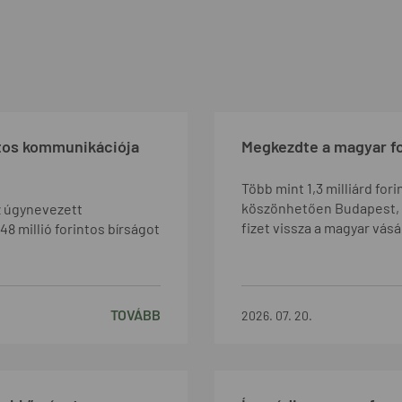
latos kommunikációja
Megkezdte a magyar f
Több mint 1,3 milliárd fo
köszönhetően Budapest, 20
z úgynevezett
fizet vissza a magyar vásá
48 millió forintos bírságot
TOVÁBB
2026. 07. 20.