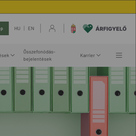
HU
EN
ép
Összefonódás-
ések
Karrier
bejelentések