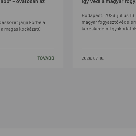
mabb” – óvatosan az
Így védi a magyar fog
Budapest, 2026. július 16.
magyar fogyasztóvédelem 
déskörét járja körbe a
kereskedelmi gyakorlatok
ok a magas kockázatú
TOVÁBB
2026. 07. 16.