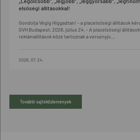
„Legolcsóbb”, „legjobb”, „leggyorsabb”, „legfino
elsőségi állításokkal!
Gondolja Végig Higgadtan! – a piacelsőségi állítások kér
GVH Budapest, 2026. július 24. – A piacelsőségi állítás
reklámállítások közé tartoznak a versenyjo...
2026. 07. 24.
További sajtóközlemények