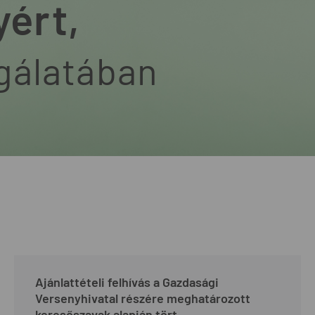
yért,
lgálatában
Ajánlattételi felhívás a Gazdasági
Versenyhivatal részére meghatározott
keresőszavak alapján tört...