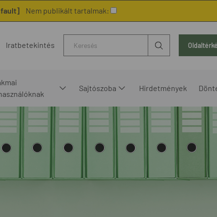
fault]
Nem publikált tartalmak:
Kereső
Iratbetekintés
Oldaltérk
akmai
Sajtószoba
Hirdetmények
Dönt
lhasználóknak