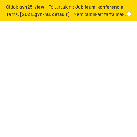
Oldal:
gvh25-view
Fő tartalom:
Jubileumi konferencia
Téma:
[2021_gvh-hu, default]
Nem publikált tartalmak: