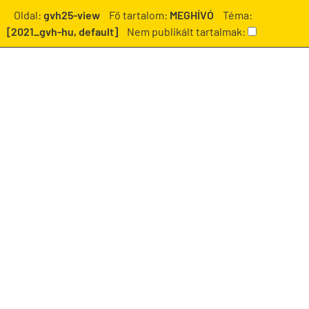
Oldal:
gvh25-view
Fő tartalom:
MEGHÍVÓ
Téma:
[2021_gvh-hu, default]
Nem publikált tartalmak: