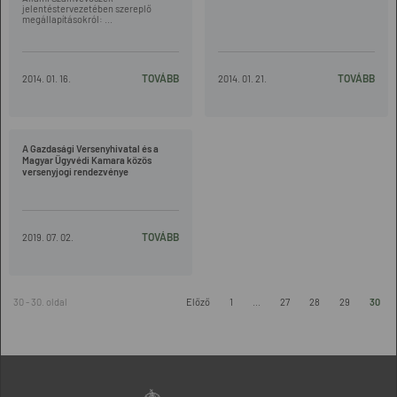
jelentéstervezetében szereplő
megállapításokról: ...
TOVÁBB
TOVÁBB
2014. 01. 16.
2014. 01. 21.
A Gazdasági Versenyhivatal és a
Magyar Ügyvédi Kamara közös
versenyjogi rendezvénye
TOVÁBB
2019. 07. 02.
30 - 30. oldal
Előző
1
...
27
28
29
30