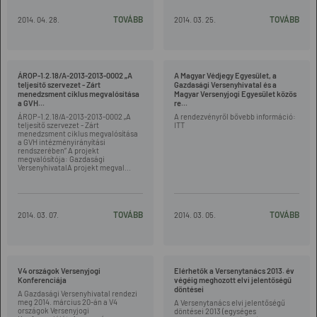
TOVÁBB
TOVÁBB
2014. 04. 28.
2014. 03. 25.
ÁROP-1.2.18/A-2013-2013-0002 „A
A Magyar Védjegy Egyesület, a
teljesítő szervezet - Zárt
Gazdasági Versenyhivatal és a
menedzsment ciklus megvalósítása
Magyar Versenyjogi Egyesület közös
a GVH...
re...
ÁROP-1.2.18/A-2013-2013-0002 „A
A rendezvényről bővebb információ:
teljesítő szervezet - Zárt
ITT
menedzsment ciklus megvalósítása
a GVH intézményirányítási
rendszerében” A projekt
megvalósítója: Gazdasági
VersenyhivatalA projekt megval...
TOVÁBB
TOVÁBB
2014. 03. 07.
2014. 03. 05.
V4 országok Versenyjogi
Elérhetők a Versenytanács 2013. év
Konferenciája
végéig meghozott elvi jelentőségű
döntései
A Gazdasági Versenyhivatal rendezi
meg 2014. március 20-án a V4
A Versenytanács elvi jelentőségű
országok Versenyjogi
döntései 2013 (egységes