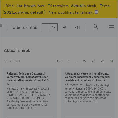
Oldal:
list-brown-box
Fő tartalom:
Aktuális hírek
Téma:
[2021_gvh-hu, default]
Nem publikált tartalmak:
l-
Kereső
Iratbetekintés
HU
EN
t
Aktuális hírek
30 - 30. oldal
Előző
1
...
27
28
29
30
Pályázati felhívás a Gazdasági
A Gazdasági Versenyhivatal jogász
versenyhivatal pályázatot hirdet
valamint közgazdász végzettséggel
„számviteli munkatárs” munkakör
rendelkező pályakezdő diplomá...
b...
PÁLYÁZATI FELHÍVÁS A Gazdasági
Versenyhivatal a 2004. évi CXXIII.
PÁLYÁZATI FELHÍVÁS GAZDASÁGI
törvény rendelkezései alapján jogász
VERSENYHIVATAL PÁLYÁZATOT
valamint közgazdász végzettséggel
HIRDET „SZÁMVITELI MUNKATÁRS”
rendelkező pályakezdő diplomás
MUNKAKÖR BETÖLTÉSÉRE A
fiatalok jelentkezését vá...
Gazdasági Versenyhivatal elnöke
pályázatot hirdet a Költségvetési
Irodán „számviteli mu...