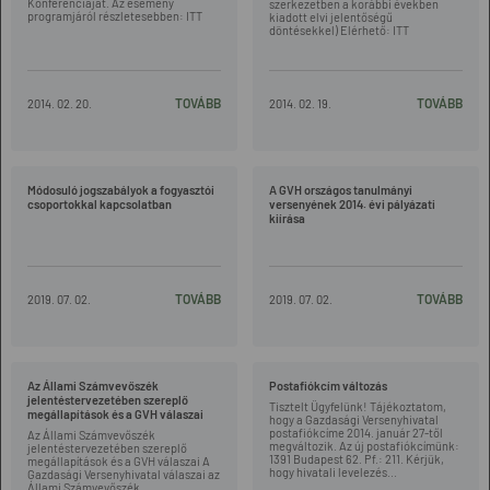
Konferenciáját. Az esemény
szerkezetben a korábbi években
programjáról részletesebben: ITT
kiadott elvi jelentőségű
döntésekkel) Elérhető: ITT
TOVÁBB
TOVÁBB
2014. 02. 20.
2014. 02. 19.
Módosuló jogszabályok a fogyasztói
A GVH országos tanulmányi
csoportokkal kapcsolatban
versenyének 2014. évi pályázati
kiírása
TOVÁBB
TOVÁBB
2019. 07. 02.
2019. 07. 02.
Az Állami Számvevőszék
Postafiókcím változás
jelentéstervezetében szereplő
Tisztelt Ügyfelünk! Tájékoztatom,
megállapítások és a GVH válaszai
hogy a Gazdasági Versenyhivatal
postafiókcíme 2014. január 27-től
Az Állami Számvevőszék
megváltozik. Az új postafiókcímünk:
jelentéstervezetében szereplő
1391 Budapest 62. Pf.: 211. Kérjük,
megállapítások és a GVH válaszai A
hogy hivatali levelezés...
Gazdasági Versenyhivatal válaszai az
Állami Számvevőszék