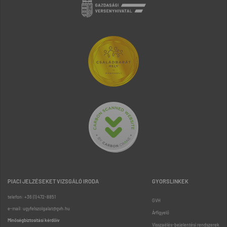
PIACI JELZÉSEKET VIZSGÁLÓ IRODA
GYORSLINKEK
telefon: +36 (1) 472-8851
GVH
e-mail: ugyfelszolgalat@gvh.hu
Árfigyelő
Minőségbiztosítási kérdőív
Visszaélés-bejelentési rendszerek