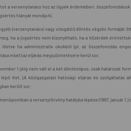
tot a versenytanács hoz az ügyek érdemében: összefonódások e
ogsértés hiányát mondja ki.
gyéb (versenytanácsi vagy vizsgálói) döntés végzés formáját ölt
a meg, ha a jogsértés nem bizonyítható, ha a közérdek érintetts
, illetve ha adminisztratív okokból (pl. az összefonódás eng
tása miatt) az eljárás megszüntetésére kerül sor.
vember 1-jéig nem vált el a két döntéstípus, csak határozat fo
 lépő Ket. (A közigazgatási hatósági eljárás és szolgáltatás ál
ban került sor.
menüpontban a versenytörvény hatályba lépése (1997. január 1.) ó