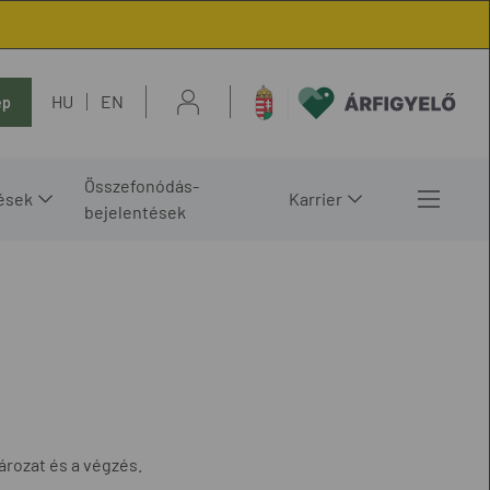
HU
EN
ép
Összefonódás-
ések
Karrier
bejelentések
ározat és a végzés.