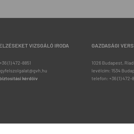
JELZÉSEKET VIZSGÁLÓ IRODA
GAZDASÁGI VERS
+36 (1) 472-8851
1026 Budapest, Riadó
ugyfelszolgalat@gvh.hu
levélcím: 1534 Budap
iztosítási kérdőív
telefon: +36 (1) 472-