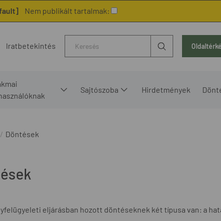
fault]
Nem publikált tartalmak:
Kereső
Iratbetekintés
Oldaltérk
akmai
Sajtószoba
Hirdetmények
Dönt
lhasználóknak
Döntések
tések
yfelügyeleti eljárásban hozott döntéseknek két típusa van: a hat