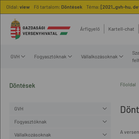
Oldal:
view
Fő tartalom:
Döntések
Téma:
[2021_gvh-hu, de
Árfigyelő
Kartell-chat
Sz
GVH
Fogyasztóknak
Vállalkozásoknak
fe
Főoldal
Döntések
Dön
GVH
Fogyasztóknak
A versen
Vállalkozásoknak