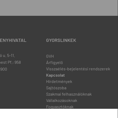
ENYHIVATAL
GYORSLINKEK
 u. 5-11.
GVH
est Pf.: 958
Árfigyelő
Visszaélés-bejelentési rendszerek
8900
Kapcsolat
Hirdetmények
Sajtószoba
Szakmai felhasználóknak
Vállalkozásoknak
Fogyasztóknak
Podcast