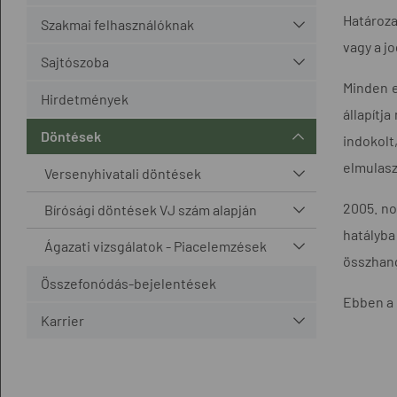
Határoza
Szakmai felhasználóknak
vagy a j
Sajtószoba
Minden e
Hirdetmények
állapítj
Döntések
indokolt
elmulasz
Versenyhivatali döntések
2005. no
Bírósági döntések VJ szám alapján
hatályba
Ágazati vizsgálatok - Piacelemzések
összhang
Összefonódás-bejelentések
Ebben a 
Karrier