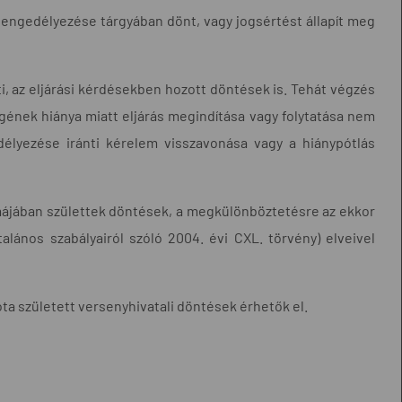
ngedélyezése tárgyában dönt, vagy jogsértést állapít meg
i, az eljárási kérdésekben hozott döntések is. Tehát végzés
égének hiánya miatt eljárás megindítása vagy folytatása nem
edélyezése iránti kérelem visszavonása vagy a hiánypótlás
rmájában születtek döntések, a megkülönböztetésre az ekkor
talános szabályairól szóló 2004. évi CXL. törvény) elveivel
ta született versenyhivatali döntések érhetők el.