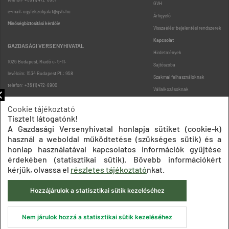
GVH
e-mail: ugyfelszolgalat@gvh.hu
Árfigyelő
Minőségbiztosítási kérdőív
Visszaélés-bejelentési rendszerek
Kapcsolat
GAZDASÁGI VERSENYHIVATAL
Hirdetmények
1026 Budapest, Riadó u. 5-11.
Sajtószoba
levélcím: 1534 Budapest Pf.: 958
Szakmai felhasználóknak
telefon: +36 (1) 472-8900
Vállalkozásoknak
Fogyasztóknak
Cookie tájékoztató
Podcast
Tisztelt látogatónk!
Oldaltérkép
A Gazdasági Versenyhivatal honlapja sütiket (cookie-k)
használ a weboldal működtetése (szükséges sütik) és a
honlap használatával kapcsolatos információk gyűjtése
érdekében (statisztikai sütik). Bővebb információkért
kérjük, olvassa el
részletes tájékoztató
nkat.
Hozzájárulok a statisztikai sütik kezeléséhez
Impresszum
Adatkezelési tájékoztatók
Akadálymentesítési nyilatkozat
Közadatkereső
Süti beállítások
ÁSZF
© 2020 Gazdasági Versenyhivatal
Nem járulok hozzá a statisztikai sütik kezeléséhez