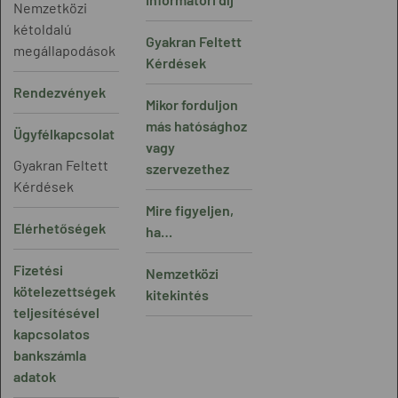
Nemzetközi
kétoldalú
Gyakran Feltett
megállapodások
Kérdések
Rendezvények
Mikor forduljon
más hatósághoz
Ügyfélkapcsolat
vagy
Gyakran Feltett
szervezethez
Kérdések
Mire figyeljen,
Elérhetőségek
ha…
Fizetési
Nemzetközi
kötelezettségek
kitekintés
teljesítésével
kapcsolatos
bankszámla
adatok