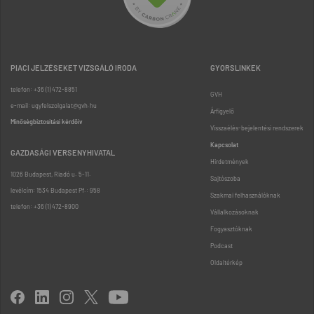
PIACI JELZÉSEKET VIZSGÁLÓ IRODA
GYORSLINKEK
telefon: +36 (1) 472-8851
GVH
e-mail: ugyfelszolgalat@gvh.hu
Árfigyelő
Minőségbiztosítási kérdőív
Visszaélés-bejelentési rendszerek
Kapcsolat
GAZDASÁGI VERSENYHIVATAL
Hirdetmények
1026 Budapest, Riadó u. 5-11.
Sajtószoba
levélcím: 1534 Budapest Pf.: 958
Szakmai felhasználóknak
telefon: +36 (1) 472-8900
Vállalkozásoknak
Fogyasztóknak
Podcast
Oldaltérkép