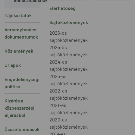
felhasználóknak
Elérhetőség
Tájékoztatók
Sajtóközlemények
Versenytanácsi
2026-os
dokumentumok
sajtóközlemények
2025-ös
Közlemények
sajtóközlemények
2024-es
Űrlapok
sajtóközlemények
2023-as
Engedékenységi
sajtóközlemények
politika
2022-es
sajtóközlemények
Kizárás a
2021-es
közbeszerzési
sajtóközlemények
eljárásból
2020-as
sajtóközlemények
Összefonódások
2019-es