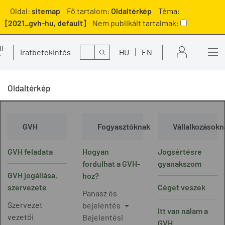
Oldal:
sitemap
Fő tartalom:
Oldaltérkép
Téma:
[2021_gvh-hu, default]
Nem publikált tartalmak:
l-
Kereső
Iratbetekintés
HU
EN
t
Oldaltérkép
GVH
Fogyasztóknak
Vállalkozásokn
GVH feladata
Hogyan
Jogsértésre
fordulhat a GVH-
gyanakszom
GVH jogállása,
hoz?
szervezete
Céget veszek
Panasz és
Szervezet
bejelentés
Itt van nálam a
vezetői
Bejelentési
GVH