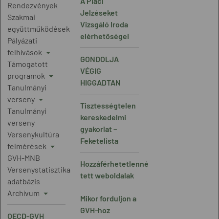
A Piaci
Rendezvények
Jelzéseket
Szakmai
Vizsgáló Iroda
együttműködések
elérhetőségei
Pályázati
felhívások
GONDOLJA
Támogatott
VÉGIG
programok
HIGGADTAN
Tanulmányi
verseny
Tisztességtelen
Tanulmányi
kereskedelmi
verseny
gyakorlat –
Versenykultúra
Feketelista
felmérések
GVH-MNB
Hozzáférhetetlenné
Versenystatisztika
tett weboldalak
adatbázis
Archívum
Mikor forduljon a
GVH-hoz
OECD-GVH