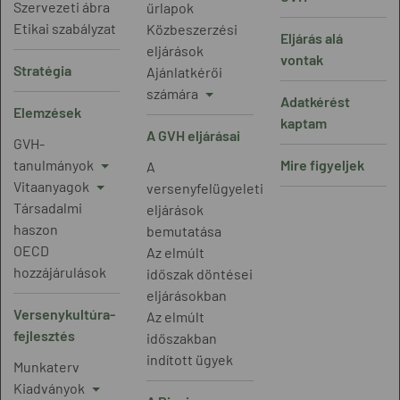
Szervezeti ábra
űrlapok
Etikai szabályzat
Közbeszerzési
Eljárás alá
eljárások
vontak
Stratégia
Ajánlatkérői
számára
Adatkérést
Elemzések
kaptam
A GVH eljárásai
GVH-
tanulmányok
Mire figyeljek
A
Vitaanyagok
versenyfelügyeleti
Társadalmi
eljárások
haszon
bemutatása
OECD
Az elmúlt
hozzájárulások
időszak döntései
eljárásokban
Versenykultúra-
Az elmúlt
fejlesztés
időszakban
indított ügyek
Munkaterv
Kiadványok