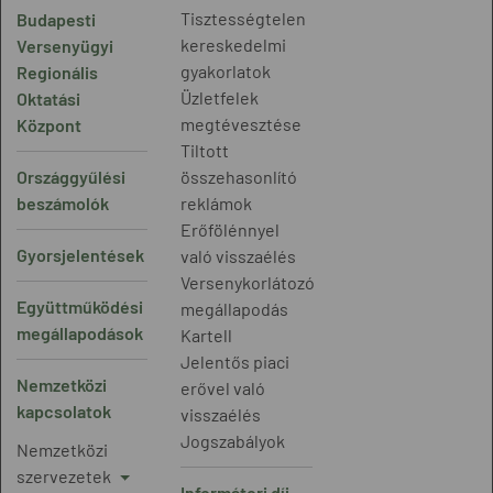
Tisztességtelen
Budapesti
kereskedelmi
Versenyügyi
gyakorlatok
Regionális
Üzletfelek
Oktatási
megtévesztése
Központ
Tiltott
Országgyűlési
összehasonlító
beszámolók
reklámok
Erőfölénnyel
Gyorsjelentések
való visszaélés
Versenykorlátozó
Együttműködési
megállapodás
megállapodások
Kartell
Jelentős piaci
Nemzetközi
erővel való
kapcsolatok
visszaélés
Jogszabályok
Nemzetközi
szervezetek
Informátori díj