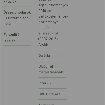
- Fúziók
sajtóközlemények
2018-as
Összefonódások
sajtóközlemények
– Érintett piacok
Közlemények
listái
induló
eljárásokról
Felszólító
(2007-2016)
levelek
Archív
Galéria
Újságírói
megkeresések
Interjúk
GVH Podcast
Archívum