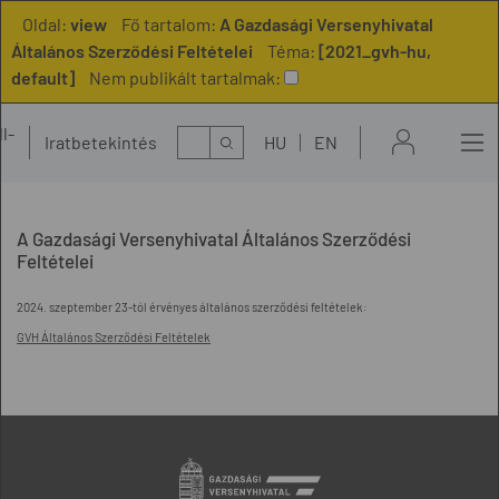
Oldal:
view
Fő tartalom:
A Gazdasági Versenyhivatal
Általános Szerződési Feltételei
Téma:
[2021_gvh-hu,
default]
Nem publikált tartalmak:
l-
Kereső
Iratbetekintés
HU
EN
t
A Gazdasági Versenyhivatal Általános Szerződési
Feltételei
2024. szeptember 23-tól érvényes általános szerződési feltételek:
GVH Általános Szerződési Feltételek