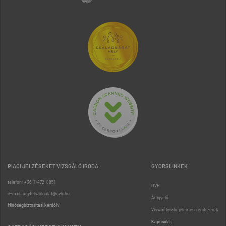
PIACI JELZÉSEKET VIZSGÁLÓ IRODA
GYORSLINKEK
telefon: +36 (1) 472-8851
GVH
e-mail: ugyfelszolgalat@gvh.hu
Árfigyelő
Minőségbiztosítási kérdőív
Visszaélés-bejelentési rendszerek
Kapcsolat