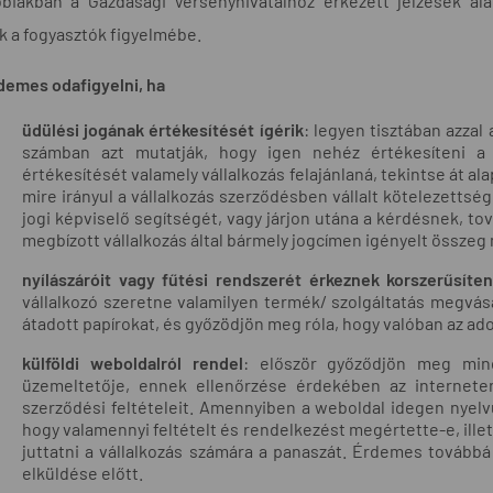
bbiakban a Gazdasági Versenyhivatalhoz érkezett jelzések 
k a fogyasztók figyelmébe.
demes odafigyelni, ha
üdülési jogának értékesítését ígérik
: legyen tisztában azzal 
számban azt mutatják, hogy igen nehéz értékesíteni a
értékesítését valamely vállalkozás felajánlaná, tekintse át a
mire irányul a vállalkozás szerződésben vállalt kötelezettsége
jogi képviselő segítségét, vagy járjon utána a kérdésnek, tov
megbízott vállalkozás által bármely jogcímen igényelt összeg 
nyílászáróit vagy fűtési rendszerét érkeznek korszerűsíten
vállalkozó szeretne valamilyen termék/ szolgáltatás megvásá
átadott papírokat, és győzödjön meg róla, hogy valóban az ado
külföldi weboldalról rendel
: először győződjön meg mind
üzemeltetője, ennek ellenőrzése érdekében az internete
szerződési feltételeit. Amennyiben a weboldal idegen nyelvű
hogy valamennyi feltételt és rendelkezést megértette-e, illet
juttatni a vállalkozás számára a panaszát. Érdemes továbbá
elküldése előtt.