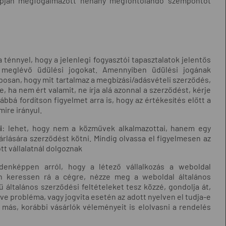
alapján megfogalmazott néhány megfontolandó szempontot
a ténnyel, hogy a jelenlegi fogyasztói tapasztalatok jelentős
 meglévő üdülési jogokat. Amennyiben üdülési jogának
laposan, hogy mit tartalmaz a megbízási/adásvételi szerződés,
, ha nem ért valamit, ne írja alá azonnal a szerződést, kérje
ábbá fordítson figyelmet arra is, hogy az értékesítés előtt a
mire irányul.
i
: lehet, hogy nem a közművek alkalmazottai, hanem egy
rlására szerződést kötni. Mindig olvassa el figyelmesen az
tt vállalatnál dolgoznak
enképpen arról, hogy a létező vállalkozás a weboldal
n keressen rá a cégre, nézze meg a weboldal általános
 általános szerződési feltételeket tesz közzé, gondolja át,
ve probléma, vagy jogvita esetén az adott nyelven el tudja-e
 más, korábbi vásárlók véleményeit is elolvasni a rendelés