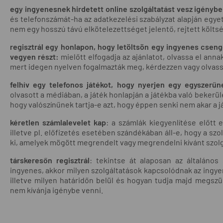
egy ingyenesnek hirdetett online szolgáltatást vesz igénybe
és telefonszámát-ha az adatkezelési szabályzat alapján egyet
nem egy hosszú távú elkötelezettséget jelentő, rejtett költsé
regisztrál egy honlapon, hogy letöltsön egy ingyenes csen
vegyen részt:
mielőtt elfogadja az ajánlatot, olvassa el anna
mert idegen nyelven fogalmazták meg, kérdezzen vagy olvass
felhív egy telefonos játékot, hogy nyerjen egy egyszerű
olvasott a médiában, a játék honlapján a játékba való bekerül
hogy valószínűnek tartja-e azt, hogy éppen senki nem akar a j
kéretlen számlalevelet kap
: a számlák kiegyenlítése előtt 
illetve pl. előfizetés esetében szándékában áll-e, hogy a sz
ki, amelyek mögött megrendelt vagy megrendelni kívánt szolg
társkeresőn regisztrál
: tekintse át alaposan az általános
ingyenes, akkor milyen szolgáltatások kapcsolódnak az ingyen
illetve milyen határidőn belül és hogyan tudja majd megszü
nem kívánja igénybe venni.