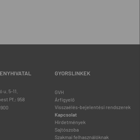
ENYHIVATAL
GYORSLINKEK
 u. 5-11.
GVH
est Pf.: 958
Árfigyelő
Visszaélés-bejelentési rendszerek
8900
Kapcsolat
Hirdetmények
Sajtószoba
Szakmai felhasználóknak