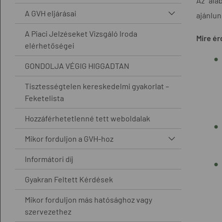
Az alá
A GVH eljárásai
ajánlun
A Piaci Jelzéseket Vizsgáló Iroda
Mire ér
elérhetőségei
GONDOLJA VÉGIG HIGGADTAN
Tisztességtelen kereskedelmi gyakorlat –
Feketelista
Hozzáférhetetlenné tett weboldalak
Mikor forduljon a GVH-hoz
Informátori díj
Gyakran Feltett Kérdések
Mikor forduljon más hatósághoz vagy
szervezethez