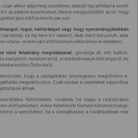
: csak akkor adja meg személyes adatait-így például a nevét
ért az adatok kezelésével, illetve meggyőződött arról, hogy
gekkel járó előfizetésről van szó.
gőhangot, logot, háttérképet vagy hogy nyereményjátékban
k tartalmát, és ha nem ért valamit, akár mert bonyolult, akár
on utána - a nem várt előfizetések elkerülése érdekében.
nek tűnő feladvány megoldásával
: gondolja át, mit hallott,
és esélyeiről, módszereiről, a telefonhívások költségéről, és
átékba kerülni Önön kívül.
ellenőrizze, hogy a szolgáltatás ténylegesen megtörtént-e,
olgáltatás megvalósuljon. Csak azokat a számlákat egyenlítse
áltatások állnak.
 szerződési feltételeket, továbbá, ha maga a regisztráció
es előfizetéshez, mikor keletkezik fizetési kötelezettsége,
ntetni a szerződést, ha a szolgáltatást a továbbiakban már