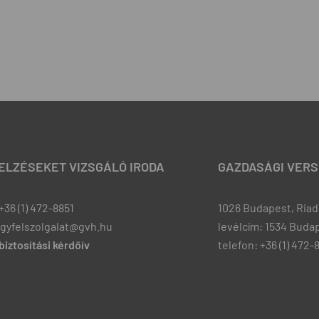
JELZÉSEKET VIZSGÁLÓ IRODA
GAZDASÁGI VERS
+36 (1) 472-8851
1026 Budapest, Riadó
ugyfelszolgalat@gvh.hu
levélcím: 1534 Budap
iztosítási kérdőív
telefon: +36 (1) 472-