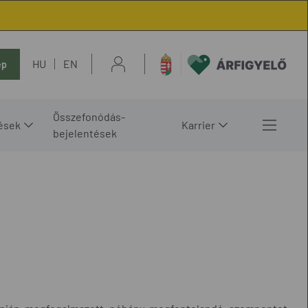
HU
EN
ép
Összefonódás-
ések
Karrier
bejelentések