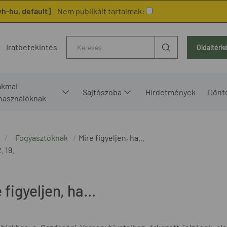
h-hu, default]
Nem publikált tartalmak:
Kereső
Iratbetekintés
Oldaltérk
akmai
Sajtószoba
Hirdetmények
Dönt
lhasználóknak
Fogyasztóknak
Mire figyeljen, ha…
. 19.
 figyeljen, ha...