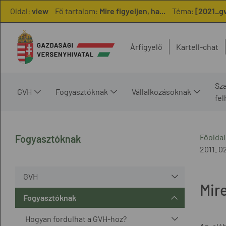
Oldal:
view
Fő tartalom:
Mire figyeljen, ha...
Téma:
[2021_gv
Árfigyelő
Kartell-chat
Sz
GVH
Fogyasztóknak
Vállalkozásoknak
fe
Főoldal
Fogyasztóknak
2011. 02
GVH
Mire
Fogyasztóknak
Hogyan fordulhat a GVH-hoz?