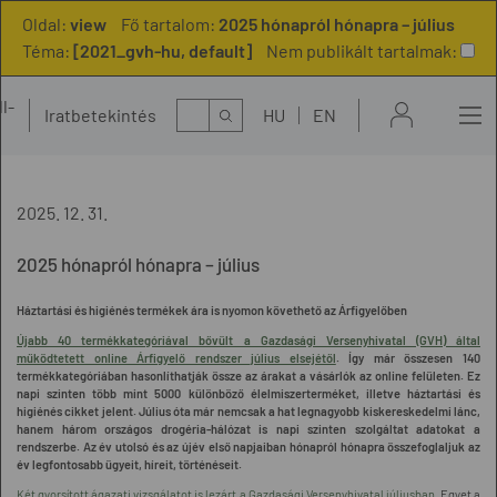
Oldal:
view
Fő tartalom:
2025 hónapról hónapra – július
Téma:
[2021_gvh-hu, default]
Nem publikált tartalmak:
l-
Kereső
Iratbetekintés
HU
EN
t
2025. 12. 31.
2025 hónapról hónapra – július
Háztartási és higiénés termékek ára is nyomon követhető az Árfigyelőben
Újabb 40 termékkategóriával bővült a Gazdasági Versenyhivatal (GVH) által
működtetett online Árfigyelő rendszer július elsejétől
. Így már összesen 140
termékkategóriában hasonlíthatják össze az árakat a vásárlók az online felületen. Ez
napi szinten több mint 5000 különböző élelmiszerterméket, illetve háztartási és
higiénés cikket jelent. Július óta már nemcsak a hat legnagyobb kiskereskedelmi lánc,
hanem három országos drogéria-hálózat is napi szinten szolgáltat adatokat a
rendszerbe. Az év utolsó és az újév első napjaiban hónapról hónapra összefoglaljuk az
év legfontosabb ügyeit, híreit, történéseit.
Két gyorsított ágazati vizsgálatot is lezárt a Gazdasági Versenyhivatal júliusban
. Egyet a