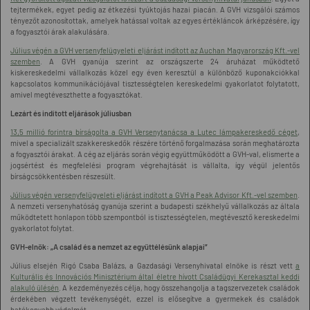
tejtermékek, egyet pedig az étkezési tyúktojás hazai piacán. A GVH vizsgálói számos
tényezőt azonosítottak, amelyek hatással voltak az egyes értékláncok árképzésére, így
a fogyasztói árak alakulására.
Július végén a GVH versenyfelügyeleti eljárást indított az Auchan Magyarország Kft.-vel
szemben
. A GVH gyanúja szerint az országszerte 24 áruházat működtető
kiskereskedelmi vállalkozás közel egy éven keresztül a különböző kuponakciókkal
kapcsolatos kommunikációjával tisztességtelen kereskedelmi gyakorlatot folytatott,
amivel megtéveszthette a fogyasztókat.
Lezárt és indított eljárások júliusban
13,5 millió forintra bírságolta a GVH Versenytanácsa a Lutec lámpakereskedő céget
,
mivel a specializált szakkereskedők részére történő forgalmazása során meghatározta
a fogyasztói árakat. A cég az eljárás során végig együttműködött a GVH-val, elismerte a
jogsértést és megfelelési program végrehajtását is vállalta, így végül jelentős
bírságcsökkentésben részesült.
Július végén versenyfelügyeleti eljárást indított a GVH a Peak Advisor Kft.-vel szemben
.
A nemzeti versenyhatóság gyanúja szerint a budapesti székhelyű vállalkozás az általa
működtetett honlapon több szempontból is tisztességtelen, megtévesztő kereskedelmi
gyakorlatot folytat.
GVH-elnök: „A család és a nemzet az együttélésünk alapjai”
Július elsején Rigó Csaba Balázs, a Gazdasági Versenyhivatal elnöke is részt vett
a
Kulturális és Innovációs Minisztérium által életre hívott Családügyi Kerekasztal keddi
alakuló ülésén
. A kezdeményezés célja, hogy összehangolja a tagszervezetek családok
érdekében végzett tevékenységét, ezzel is elősegítve a gyermekek és családok
hatékonyabb védelmét.