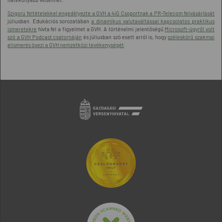
Szigorú feltételekkel engedélyezte a GVH a 4iG Csoportnak a PR-Telecom felvásárlását
júliusban. Edukációs sorozatában
a dinamikus valutaváltással kapcsolatos praktikus
ismeretekre
hívta fel a figyelmet a GVH. A történelmi jelentőségű
Microsoft-ügyről volt
szó a GVH Podcast csatornáján
és júliusban szó esett arról is, hogy
széleskörű szakmai
elismerés övezi a GVH nemzetközi tevékenységét
.