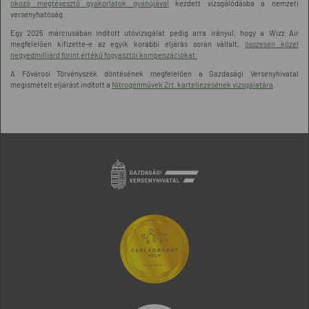
okozó megtévesztő gyakorlatok gyanújával
kezdett vizsgálódásba a nemzeti
versenyhatóság.
Egy 2025 márciusában indított utóvizsgálat pedig arra irányul, hogy a Wizz Air
megfelelően kifizette-e az egyik korábbi eljárás során vállalt,
összesen közel
negyedmilliárd forint értékű fogyasztói kompenzációkat.
A Fővárosi Törvényszék döntésének megfelelően a Gazdasági Versenyhivatal
megismételt eljárást indított a
Nitrogénművek Zrt. kartellezésének vizsgálatára
.