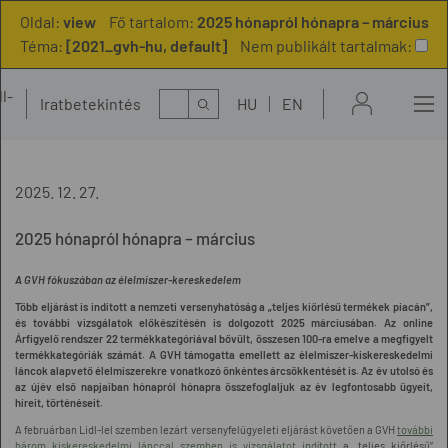
Oldal:
view
Fő tartalom:
2025 hónapról hónapra – március
Téma:
[2021_gvh-hu, default]
Nem publikált tartalmak:
l-
Kereső
Iratbetekintés
HU
EN
t
2025. 12. 27.
2025 hónapról hónapra – március
A GVH fókuszában az élelmiszer-kereskedelem
Több eljárást is indított a nemzeti versenyhatóság a „teljes kiőrlésű termékek piacán”,
és további vizsgálatok előkészítésén is dolgozott 2025 márciusában. Az online
Árfigyelő rendszer 22 termékkategóriával bővült, összesen 100-ra emelve a megfigyelt
termékkategóriák számát. A GVH támogatta emellett az élelmiszer-kiskereskedelmi
láncok alapvető élelmiszerekre vonatkozó önkéntes árcsökkentését is. Az év utolsó és
az újév első napjaiban hónapról hónapra összefoglaljuk az év legfontosabb ügyeit,
híreit, történéseit.
A februárban Lidl-lel szemben lezárt versenyfelügyeleti eljárást követően a GVH
további
három kiskereskedelmi lánccal szemben is vizsgálatot indított
a „teljes kiőrlésű”