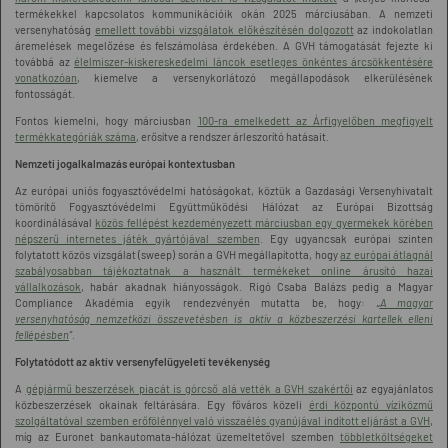
termékekkel kapcsolatos kommunikációik okán 2025 márciusában. A nemzeti
versenyhatóság
emellett további vizsgálatok előkészítésén dolgozott
az indokolatlan
áremelések megelőzése és felszámolása érdekében. A GVH támogatását fejezte ki
továbbá az
élelmiszer-kiskereskedelmi láncok esetleges önkéntes árcsökkentésére
vonatkozóan
, kiemelve a versenykorlátozó megállapodások elkerülésének
fontosságát.
Fontos kiemelni, hogy márciusban
100-ra emelkedett az Árfigyelőben megfigyelt
termékkategóriák száma
, erősítve a rendszer árleszorító hatásait.
Nemzeti jogalkalmazás európai kontextusban
Az európai uniós fogyasztóvédelmi hatóságokat, köztük a Gazdasági Versenyhivatalt
tömörítő Fogyasztóvédelmi Együttműködési Hálózat az Európai Bizottság
koordinálásával
közös fellépést kezdeményezett márciusban egy gyermekek körében
népszerű internetes játék gyártójával szemben
. Egy ugyancsak európai szinten
folytatott közös vizsgálat (sweep) során a GVH megállapította, hogy
az európai átlagnál
szabályosabban tájékoztatnak a használt termékeket online árusító hazai
vállalkozások
, habár akadnak hiányosságok. Rigó Csaba Balázs pedig a Magyar
Compliance Akadémia egyik rendezvényén mutatta be, hogy:
„
A magyar
versenyhatóság nemzetközi összevetésben is aktív a közbeszerzési kartellek elleni
fellépésben
”
.
Folytatódott az aktív versenyfelügyeleti tevékenység
A
gépjármű beszerzések piacát is górcső alá vették a GVH szakértői
az egyajánlatos
közbeszerzések okainak feltárására. Egy főváros közeli
érdi központú víziközmű
szolgáltatóval szemben erőfölénnyel való visszaélés gyanújával indított eljárást a GVH
,
míg az Euronet bankautomata-hálózat üzemeltetővel szemben
többletköltségeket