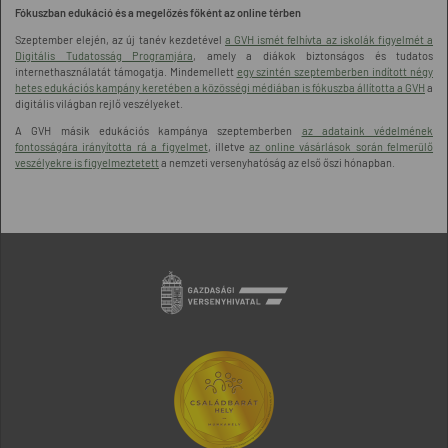
Fókuszban edukáció és a megelőzés főként az online térben
Szeptember elején, az új tanév kezdetével
a GVH ismét felhívta az iskolák figyelmét a
Digitális Tudatosság Programjára
, amely a diákok biztonságos és tudatos
internethasználatát támogatja. Mindemellett
egy szintén szeptemberben indított négy
hetes edukációs kampány keretében a közösségi médiában is fókuszba állította a GVH
a
digitális világban rejlő veszélyeket.
A GVH másik edukációs kampánya szeptemberben
az adataink védelmének
fontosságára irányította rá a figyelmet
, illetve
az online vásárlások során felmerülő
veszélyekre is figyelmeztetett
a nemzeti versenyhatóság az első őszi hónapban.