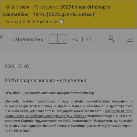
Oldal:
view
Fő tartalom:
2025 hónapról hónapra –
szeptember
Téma:
[2021_gvh-hu, default]
Nem publikált tartalmak:
l-
Kereső
Iratbetekintés
HU
EN
t
2026. 01. 02.
2025 hónapról hónapra – szeptember
GVH-elnök: Digitális családvédelmi mozgalomra van szükség
„Nemzeti, szakmai összefogás – egy digitális családvédelmi mozgalom –
szükségességét hirdetem meg, a digitális térben a családokra, a gyermekeinkre
leselkedő veszélyek csökkentése, megakadályozása érdekében” –
jelentette be Rigó
Csaba Balázs, a Gazdasági Versenyhivatal (GVH) elnöke
szeptember végén, a GVH által
szervezett Digitális Fogyasztóvédelem 2025. konferencián, Budapesten. Az év utolsó
és az újév első napjaiban hónapról hónapra összefoglaljuk az év legfontosabb ügyeit,
híreit, történéseit.