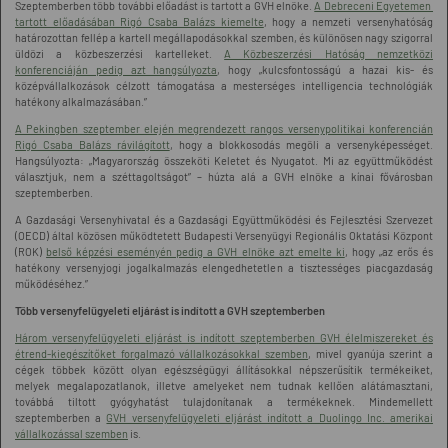
Szeptemberben több további előadást is tartott a GVH elnöke.
A Debreceni Egyetemen
tartott előadásában Rigó Csaba Balázs kiemelte
, hogy a nemzeti versenyhatóság
határozottan fellép a kartell megállapodásokkal szemben, és különösen nagy szigorral
üldözi a közbeszerzési kartelleket.
A Közbeszerzési Hatóság nemzetközi
konferenciáján pedig azt hangsúlyozta
, hogy „kulcsfontosságú a hazai kis- és
középvállalkozások célzott támogatása a mesterséges intelligencia technológiák
hatékony alkalmazásában.”
A Pekingben szeptember elején megrendezett rangos versenypolitikai konferencián
Rigó Csaba Balázs rávilágított
, hogy a blokkosodás megöli a versenyképességet.
Hangsúlyozta: „Magyarország összeköti Keletet és Nyugatot. Mi az együttműködést
választjuk, nem a széttagoltságot” – húzta alá a GVH elnöke a kínai fővárosban
szeptemberben.
A Gazdasági Versenyhivatal és a Gazdasági Együttműködési és Fejlesztési Szervezet
(OECD) által közösen működtetett Budapesti Versenyügyi Regionális Oktatási Központ
(ROK)
belső képzési eseményén pedig a GVH elnöke azt emelte ki
, hogy „az erős és
hatékony versenyjogi jogalkalmazás elengedhetetlen a tisztességes piacgazdaság
működéséhez.”
Több versenyfelügyeleti eljárást is indított a GVH szeptemberben
Három versenyfelügyeleti eljárást is indított szeptemberben GVH élelmiszereket és
étrend-kiegészítőket forgalmazó vállalkozásokkal szemben
, mivel gyanúja szerint a
cégek többek között olyan egészségügyi állításokkal népszerűsítik termékeiket,
melyek megalapozatlanok, illetve amelyeket nem tudnak kellően alátámasztani,
továbbá tiltott gyógyhatást tulajdonítanak a termékeknek. Mindemellett
szeptemberben a
GVH versenyfelügyeleti eljárást indított a Duolingo Inc. amerikai
vállalkozással szemben
is.