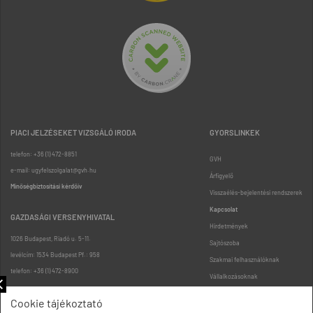
PIACI JELZÉSEKET VIZSGÁLÓ IRODA
GYORSLINKEK
telefon: +36 (1) 472-8851
GVH
e-mail: ugyfelszolgalat@gvh.hu
Árfigyelő
Minőségbiztosítási kérdőív
Visszaélés-bejelentési rendszerek
Kapcsolat
GAZDASÁGI VERSENYHIVATAL
Hirdetmények
1026 Budapest, Riadó u. 5-11.
Sajtószoba
levélcím: 1534 Budapest Pf.: 958
Szakmai felhasználóknak
telefon: +36 (1) 472-8900
Vállalkozásoknak
Fogyasztóknak
Cookie tájékoztató
Podcast