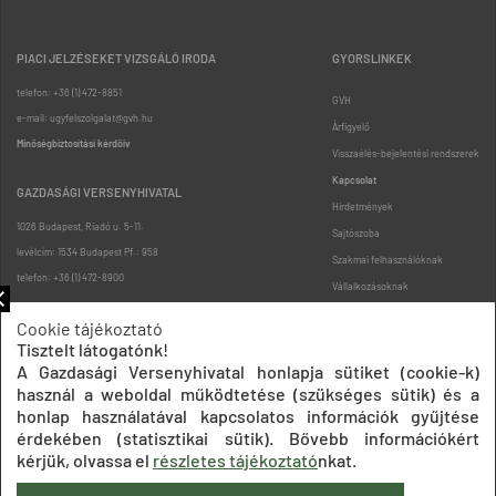
PIACI JELZÉSEKET VIZSGÁLÓ IRODA
GYORSLINKEK
telefon: +36 (1) 472-8851
GVH
e-mail: ugyfelszolgalat@gvh.hu
Árfigyelő
Minőségbiztosítási kérdőív
Visszaélés-bejelentési rendszerek
Kapcsolat
GAZDASÁGI VERSENYHIVATAL
Hirdetmények
1026 Budapest, Riadó u. 5-11.
Sajtószoba
levélcím: 1534 Budapest Pf.: 958
Szakmai felhasználóknak
telefon: +36 (1) 472-8900
Vállalkozásoknak
Fogyasztóknak
Cookie tájékoztató
Podcast
Tisztelt látogatónk!
Oldaltérkép
A Gazdasági Versenyhivatal honlapja sütiket (cookie-k)
használ a weboldal működtetése (szükséges sütik) és a
honlap használatával kapcsolatos információk gyűjtése
érdekében (statisztikai sütik). Bővebb információkért
kérjük, olvassa el
részletes tájékoztató
nkat.