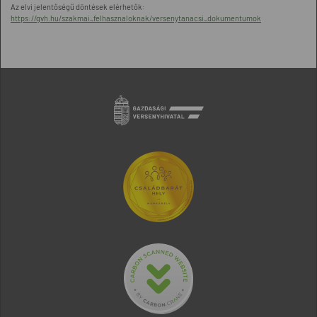
Az elvi jelentőségű döntések elérhetők:
https://gvh.hu/szakmai_felhasznaloknak/versenytanacsi_dokumentumok