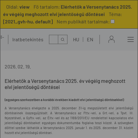
Oldal:
view
Fő tartalom:
Elérhetők a Versenytanács 2025.
év végéig meghozott elvi jelentőségű döntései
Téma:
[2021_gvh-hu, default]
Nem publikált tartalmak:
l-
Kereső
Iratbetekintés
HU
EN
t
2026. 02. 19.
Elérhetők a Versenytanács 2025. év végéig meghozott
elvi jelentőségű döntései
(egységes szerkezetben a korábbi években kiadott elvi jelentőségű döntésekkel)
A Versenytanács elvégezte a 2025. december 31-ig megszületett elvi jelentőségű
döntéseinek összegyűjtését. A Versenytanács az Fttv.-vel, a Grt.-vel, a Tpvt. III.
fejezetével, a Gyftv.-vel, az Éltv.-vel és az 1169/2011/EU rendelettel kapcsolatos elvi
jelentőségű döntéseket egységes dokumentumba foglalva teszi közzé. A szövegben
dőlttel szedve láthatók a Versenytanács 2025. január 1. és 2025. december 31. között
hozott elvi jelentőségű döntései.