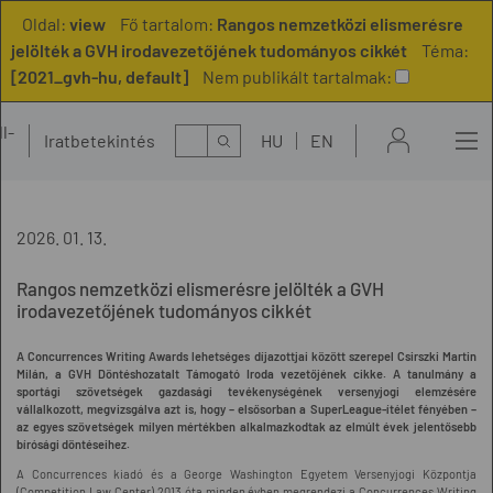
Oldal:
view
Fő tartalom:
Rangos nemzetközi elismerésre
jelölték a GVH irodavezetőjének tudományos cikkét
Téma:
[2021_gvh-hu, default]
Nem publikált tartalmak:
l-
Kereső
Iratbetekintés
HU
EN
t
2026. 01. 13.
Rangos nemzetközi elismerésre jelölték a GVH
irodavezetőjének tudományos cikkét
A Concurrences Writing Awards lehetséges díjazottjai között szerepel Csirszki Martin
Milán, a GVH Döntéshozatalt Támogató Iroda vezetőjének cikke. A tanulmány a
sportági szövetségek gazdasági tevékenységének versenyjogi elemzésére
vállalkozott, megvizsgálva azt is, hogy – elsősorban a SuperLeague-ítélet fényében –
az egyes szövetségek milyen mértékben alkalmazkodtak az elmúlt évek jelentősebb
bírósági döntéseihez.
A Concurrences kiadó és a George Washington Egyetem Versenyjogi Központja
(Competition Law Center) 2013 óta minden évben megrendezi a Concurrences Writing