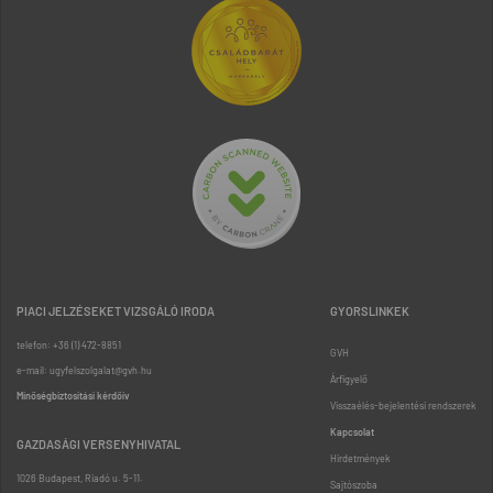
PIACI JELZÉSEKET VIZSGÁLÓ IRODA
GYORSLINKEK
telefon: +36 (1) 472-8851
GVH
e-mail: ugyfelszolgalat@gvh.hu
Árfigyelő
Minőségbiztosítási kérdőív
Visszaélés-bejelentési rendszerek
Kapcsolat
GAZDASÁGI VERSENYHIVATAL
Hirdetmények
1026 Budapest, Riadó u. 5-11.
Sajtószoba