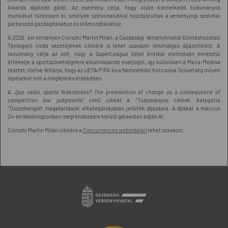
Awards díjátadó gálát. Az esemény célja, hogy olyan kiemelkedő tudományos
munkákat tüntessen ki, amelyek színvonalukkal hozzájárultak a versenyjogi szakmai
párbeszéd gazdagításához és előmozdításához.
A 2026. évi versenyen Csirszki Martin Milán, a Gazdasági Versenyhivatal Döntéshozatalt
Támogató Iroda vezetőjének cikkére is lehet szavazni lehetséges díjazottként. A
tanulmány célja az volt, hogy a SuperLeague ítélet kritikai elemzésén keresztül
értékelje a sportszövetségekre alkalmazandó esetjogot, így különösen a Meca-Medina
tesztet, illetve feltárja, hogy az UEFA/FIFA és a Nemzetközi Korcsolya Szövetség milyen
lépéseket tett a megfelelés érdekében.
A
„Quo vadis, sports federations? The premonition of change as a consequence of
competition law judgments”
című cikket a ‛Tudományos cikkek’ kategória
‛Összehangolt magatartások’ alkategóriájában jelölték díjazásra. A díjakat a március
24-én Washingtonban megrendezésre kerülő gálaesten adják át.
Csirszki Martin Milán cikkére a
Concurrences weboldalán
lehet szavazni.