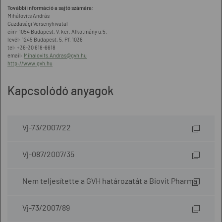
További információ a sajtó számára:
Mihálovits András
Gazdasági Versenyhivatal
cím: 1054 Budapest, V. ker. Alkotmány u.5.
levél: 1245 Budapest, 5. Pf. 1036
tel: +36-30 618-6618
email:
Mihalovits.Andras@gvh.hu
http://www.gvh.hu
Kapcsolódó anyagok
Vj-73/2007/22
Vj-087/2007/35
Nem teljesítette a GVH határozatát a Biovit Pharma
Vj-73/2007/89