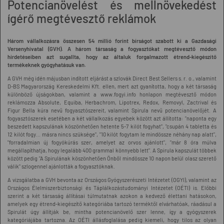
Potencianövelést és mellnövekedést
ígérő megtévesztő reklámok
Három vállalkozásra összesen 54 millió forint bírságot szabott ki a Gazdasági
Versenyhivatal (GVH). A három társaság a fogyasztókat megtévesztő módon
hirdetéseiben azt sugallta, hogy az általuk forgalmazott étrend-kiegészítő
termékeknek gyógyhatásuk van.
A GVH még idén májusban indított eljárást a szlovák Direct Best Sellers s. r. o., valamint
D-BS Magyarország Kereskedelmi Kft. ellen, mert azt gyanította, hogy a két társaság
különböző újságokban, valamint a www.fogyi.info honlapon megtévesztő módon
reklámozza Absolute, Equiba, Herbachrom, Lipotrex, Redox, Removyl, Zactrival és
Figur Bella kúra nevű fogyasztószereit, valamint Spirula nevű potencianövelőjét. A
fogyasztószerek esetében a két vállalkozás egyebek között azt állította: "naponta egy
beszedett kapszulának köszönhetően hetente 5-7 kilót fogyhat", "csupán 4 tabletta és
12 kilót fogy... másra nincs szüksége", "10 kilót fogytam le mindössze néhány nap alatt",
"forradalmian új fogyókúrás szer, amelyet az orvos ajánlott", "már 8 óra múlva
megállapíthatja, hogy legalább 400 grammal könnyebb lett". A Spirula kapszulát többek
között pedig "A Spirulának köszönhetően Önből mindössze 10 napon belül olasz szerető
válik" szlogennel ajánlották a fogyasztóknak.
A vizsgálatba a GVH bevonta az Országos Gyógyszerészeti Intézetet (OGYI), valamint az
Országos Élelmiszerbiztonsági és Táplálkozástudományi Intézetet (OÉTI) is. Előbbi
szerint a két társaság állításai túlmutatnak azokon a kedvező élettani hatásokon,
amelyek egy étrend-kiegészítő kategóriába tartozó terméktől elvárhatóak, ráadásul a
Spirulát úgy állítják be, mintha potencianövelő szer lenne, így a gyógyszerek
kategóriájába tartozna. Az OÉTI állásfoglalása pedig kiemeli, hogy tilos az olyan