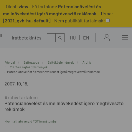
Oldal:
view
Fő tartalom:
Potencianövelést és
mellnövekedést ígérő megtévesztő reklámok
Téma:
[2021_gvh-hu, default]
Nem publikált tartalmak:
l-
Kereső
Iratbetekintés
HU
EN
t
Főoldal
Sajtószoba
Sajtóközlemények
Archív
2007-es sajtóközlemények
Potencianövelést és mellnövekedést ígérő megtévesztő reklámok
2007. 10. 18.
Potencianövelést és mellnövekedést ígérő megtévesztő
reklámok
Nyomtatható verzió PDF formátumban