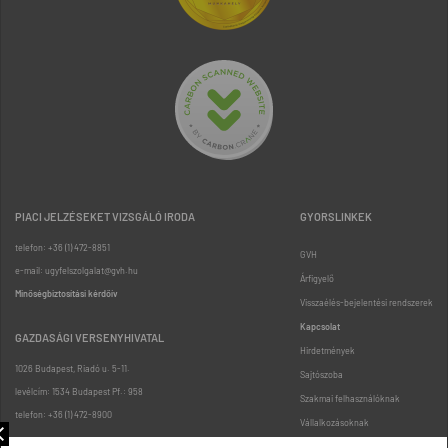
PIACI JELZÉSEKET VIZSGÁLÓ IRODA
GYORSLINKEK
telefon: +36 (1) 472-8851
GVH
e-mail: ugyfelszolgalat@gvh.hu
Árfigyelő
Minőségbiztosítási kérdőív
Visszaélés-bejelentési rendszerek
Kapcsolat
GAZDASÁGI VERSENYHIVATAL
Hirdetmények
1026 Budapest, Riadó u. 5-11.
Sajtószoba
levélcím: 1534 Budapest Pf.: 958
Szakmai felhasználóknak
telefon: +36 (1) 472-8900
Vállalkozásoknak
Fogyasztóknak