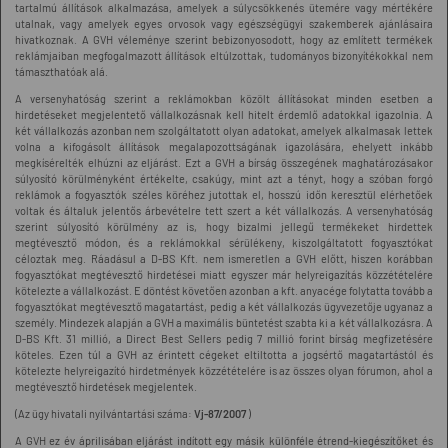
tartalmú állítások alkalmazása, amelyek a súlycsökkenés ütemére vagy mértékére
utalnak, vagy amelyek egyes orvosok vagy egészségügyi szakemberek ajánlásaira
hivatkoznak. A GVH véleménye szerint bebizonyosodott, hogy az említett termékek
reklámjaiban megfogalmazott állítások eltúlzottak, tudományos bizonyítékokkal nem
támaszthatóak alá.
A versenyhatóság szerint a reklámokban közölt állításokat minden esetben a
hirdetéseket megjelentető vállalkozásnak kell hitelt érdemlő adatokkal igazolnia. A
két vállalkozás azonban nem szolgáltatott olyan adatokat, amelyek alkalmasak lettek
volna a kifogásolt állítások megalapozottságának igazolására, ehelyett inkább
megkísérelték elhúzni az eljárást. Ezt a GVH a bírság összegének maghatározásakor
súlyosító körülményként értékelte, csakúgy, mint azt a tényt, hogy a szóban forgó
reklámok a fogyasztók széles köréhez jutottak el, hosszú időn keresztül elérhetőek
voltak és általuk jelentős árbevételre tett szert a két vállalkozás. A versenyhatóság
szerint súlyosító körülmény az is, hogy bizalmi jellegű termékeket hirdettek
megtévesztő módon, és a reklámokkal sérülékeny, kiszolgáltatott fogyasztókat
céloztak meg. Ráadásul a D-BS Kft. nem ismeretlen a GVH előtt, hiszen korábban
fogyasztókat megtévesztő hirdetései miatt egyszer már helyreigazítás közzétételére
kötelezte a vállalkozást. E döntést követően azonban a kft. anyacége folytatta tovább a
fogyasztókat megtévesztő magatartást, pedig a két vállalkozás ügyvezetője ugyanaz a
személy. Mindezek alapján a GVH a maximális büntetést szabta ki a két vállalkozásra. A
D-BS Kft. 31 millió, a Direct Best Sellers pedig 7 millió forint bírság megfizetésére
köteles. Ezen túl a GVH az érintett cégeket eltiltotta a jogsértő magatartástól és
kötelezte helyreigazító hirdetmények közzétételére is az összes olyan fórumon, ahol a
megtévesztő hirdetések megjelentek.
(Az ügy hivatali nyilvántartási száma:
Vj-87/2007
)
A GVH ez év áprilisában eljárást indított egy másik különféle étrend-kiegészítőket és