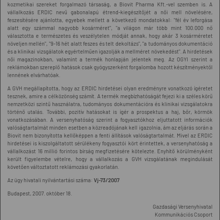
kozmetikai szereket forgalmazó társaság, a Biovit Pharma Kft.-vel szemben is. A
vállalkozás ERDIC nevű gabonalapú étrend-kiegészítőjét a női mell növelésére,
feszesítésére ajánlotta, egyebek mellett a következő mondatokkal: "fél év leforgása
alatt egy számmal nagyobb kosárméret", "a világon már több mint 100.000 nő
választotta e természetes és veszélytelen módját annak, hogy akár 3 kosárméretet
növeljen mellén", "9-16 hét alatt feszes és telt dekoltázs", "a tudományos dokumentáció
és a klinikai vizsgálatok egyértelműen igazolják a mellméret növekedést". A hirdetések
női magazinokban, valamint a termék honlapján jelentek meg. Az OGYI szerint a
reklámokban szereplő hatások csak gyógyszerként forgalomba hozott készítményektől
lennének elvárhatóak.
A GVH megállapította, hogy az ERDIC hirdetései olyan eredményre vonatkozó ígéretet
tesznek, amire a célközönség számít. A termék megbízhatóságát fejezi ki a széles körű
nemzetközi szintű használatra, tudományos dokumentációra és klinikai vizsgálatokra
történő utalás. További, pozitív hatásokat is ígér a prospektus a haj, bőr, körmök
vonatkozásában. A versenyhatóság szerint a fogyasztókhoz eljuttatott információk
valóságtartalmát minden esetben a közreadójának kell igazolnia, ám az eljárás során a
Biovit nem bizonyította kellőképpen a fenti állítások valóságtartalmát. Mivel az ERDIC
hirdetései is kiszolgáltatott sérülékeny fogyasztói kört érintettek, a versenyhatóság a
vállalkozást 16 millió forintos bírság megfizetésére kötelezte. Enyhítő körülményként
került figyelembe vételre, hogy a vállalkozás a GVH vizsgálatának megindulását
követően változtatott reklámozási gyakorlatán.
Az ügy hivatali nyilvántartási száma:
Vj-73/2007
Budapest, 2007. október 18.
Gazdasági Versenyhivatal
Kommunikációs Csoport