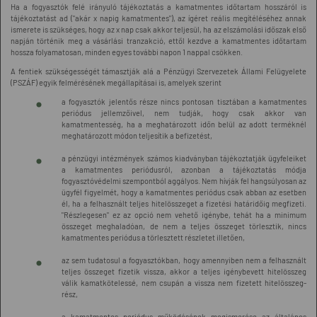
Ha a fogyasztók felé irányuló tájékoztatás a kamatmentes időtartam hosszáról is
tájékoztatást ad ("akár x napig kamatmentes"), az ígéret reális megítéléséhez annak
ismerete is szükséges, hogy az x nap csak akkor teljesül, ha az elszámolási időszak első
napján történik meg a vásárlási tranzakció, ettől kezdve a kamatmentes időtartam
hossza folyamatosan, minden egyes további napon 1 nappal csökken.
A fentiek szükségességét támasztják alá a Pénzügyi Szervezetek Állami Felügyelete
(PSZÁF) egyik felmérésének megállapításai is, amelyek szerint
a fogyasztók jelentős része nincs pontosan tisztában a kamatmentes
periódus jellemzőivel, nem tudják, hogy csak akkor van
kamatmentesség, ha a meghatározott időn belül az adott terméknél
meghatározott módon teljesítik a befizetést,
a pénzügyi intézmények számos kiadványban tájékoztatják ügyfeleiket
a kamatmentes periódusról, azonban a tájékoztatás módja
fogyasztóvédelmi szempontból aggályos. Nem hívják fel hangsúlyosan az
ügyfél figyelmét, hogy a kamatmentes periódus csak abban az esetben
él, ha a felhasznált teljes hitelösszeget a fizetési határidőig megfizeti.
"Részlegesen" ez az opció nem vehető igénybe, tehát ha a minimum
összeget meghaladóan, de nem a teljes összeget törlesztik, nincs
kamatmentes periódus a törlesztett részletet illetően,
az sem tudatosul a fogyasztókban, hogy amennyiben nem a felhasznált
teljes összeget fizetik vissza, akkor a teljes igénybevett hitelösszeg
válik kamatkötelessé, nem csupán a vissza nem fizetett hitelösszeg-
rész,
a kamatmentes periódus működésének megismerése az általános