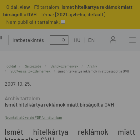
Oldal:
view
Fő tartalom:
Ismét hitelkártya reklámok miatt
bírságolt a GVH
Téma:
[2021_gvh-hu, default]
Nem publikált tartalmak:
l-
Kereső
Iratbetekintés
HU
EN
t
Főoldal
Sajtószoba
Sajtóközlemények
Archív
2007-es sajtóközlemények
Ismét hitelkártya reklámok miatt bírságolt a GVH
2007. 10. 25.
Ismét hitelkártya reklámok miatt bírságolt a GVH
Nyomtatható verzió PDF formátumban
Ismét hitelkártya reklámok miatt