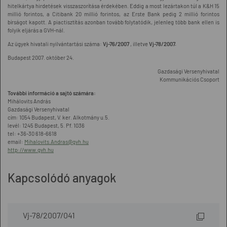
hitelkártya hirdetések visszaszorítása érdekében. Eddig a most lezártakon túl a K&H 15
millió forintos, a Citibank 20 millió forintos, az Erste Bank pedig 2 millió forintos
bírságot kapott. A piactisztítás azonban tovább folytatódik, jelenleg több bank ellen is
folyik eljárás a GVH-nál.
Az ügyek hivatali nyilvántartási száma:
Vj-76/2007
, illetve
Vj-78/2007.
Budapest 2007. október 24.
Gazdasági Versenyhivatal
Kommunikációs Csoport
További információ a sajtó számára:
Mihálovits András
Gazdasági Versenyhivatal
cím: 1054 Budapest, V. ker. Alkotmány u.5.
levél: 1245 Budapest, 5. Pf. 1036
tel: +36-30 618-6618
email:
Mihalovits.Andras@gvh.hu
http://www.gvh.hu
Kapcsolódó anyagok
Vj-78/2007/041