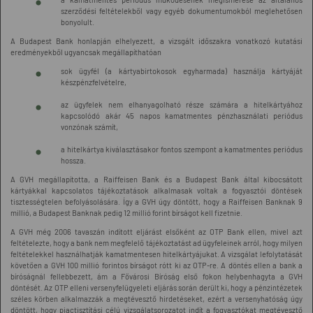
szerződési feltételekből vagy egyéb dokumentumokból meglehetősen
bonyolult.
A Budapest Bank honlapján elhelyezett, a vizsgált időszakra vonatkozó kutatási
eredményekből ugyancsak megállapíthatóan
sok ügyfél (a kártyabirtokosok egyharmada) használja kártyáját
készpénzfelvételre,
az ügyfelek nem elhanyagolható része számára a hitelkártyához
kapcsolódó akár 45 napos kamatmentes pénzhasználati periódus
vonzónak számít,
a hitelkártya kiválasztásakor fontos szempont a kamatmentes periódus
hossza.
A GVH megállapította, a Raiffeisen Bank és a Budapest Bank által kibocsátott
kártyákkal kapcsolatos tájékoztatások alkalmasak voltak a fogyasztói döntések
tisztességtelen befolyásolására. Így a GVH úgy döntött, hogy a Raiffeisen Banknak 9
millió, a Budapest Banknak pedig 12 millió forint bírságot kell fizetnie.
A GVH még 2006 tavaszán indított eljárást elsőként az OTP Bank ellen, mivel azt
feltételezte, hogy a bank nem megfelelő tájékoztatást ad ügyfeleinek arról, hogy milyen
feltételekkel használhatják kamatmentesen hitelkártyájukat. A vizsgálat lefolytatását
követően a GVH 100 millió forintos bírságot rótt ki az OTP-re. A döntés ellen a bank a
bíróságnál fellebbezett, ám a Fővárosi Bíróság első fokon helybenhagyta a GVH
döntését. Az OTP elleni versenyfelügyeleti eljárás során derült ki, hogy a pénzintézetek
széles körben alkalmazzák a megtévesztő hirdetéseket, ezért a versenyhatóság úgy
döntött, hogy piactisztítási célú vizsgálatsorozatot indít a fogyasztókat megtévesztő