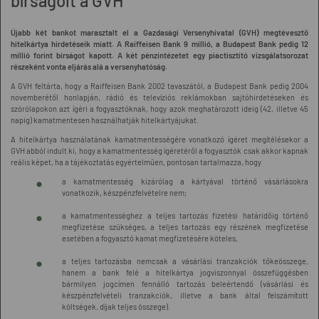
bírságolt a GVH
Újabb két bankot marasztalt el a Gazdasági Versenyhivatal (GVH) megtévesztő
hitelkártya hirdetéseik miatt. A Raiffeisen Bank 9 millió, a Budapest Bank pedig 12
millió forint bírságot kapott. A két pénzintézetet egy piactisztító vizsgálatsorozat
részeként vonta eljárás alá a versenyhatóság.
A GVH feltárta, hogy a Raiffeisen Bank 2002 tavaszától, a Budapest Bank pedig 2004
novemberétől honlapján, rádió és televíziós reklámokban sajtóhirdetéseken és
szórólapokon azt ígéri a fogyasztóknak, hogy azok meghatározott ideig (42, illetve 45
napig) kamatmentesen használhatják hitelkártyájukat.
A hitelkártya használatának kamatmentességére vonatkozó ígéret megítélésekor a
GVH abból indult ki, hogy a kamatmentesség ígéretéről a fogyasztók csak akkor kapnak
reális képet, ha a tájékoztatás egyértelműen, pontosan tartalmazza, hogy
a kamatmentesség kizárólag a kártyával történő vásárlásokra
vonatkozik, készpénzfelvételre nem;
a kamatmentességhez a teljes tartozás fizetési határidőig történő
megfizetése szükséges, a teljes tartozás egy részének megfizetése
esetében a fogyasztó kamat megfizetésére köteles,
a teljes tartozásba nemcsak a vásárlási tranzakciók tőkeösszege,
hanem a bank felé a hitelkártya jogviszonnyal összefüggésben
bármilyen jogcímen fennálló tartozás beleértendő (vásárlási és
készpénzfelvételi tranzakciók, illetve a bank által felszámított
költségek, díjak teljes összege).