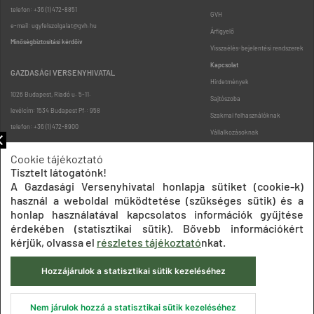
telefon: +36 (1) 472-8851
GVH
e-mail: ugyfelszolgalat@gvh.hu
Árfigyelő
Minőségbiztosítási kérdőív
Visszaélés-bejelentési rendszerek
Kapcsolat
GAZDASÁGI VERSENYHIVATAL
Hirdetmények
1026 Budapest, Riadó u. 5-11.
Sajtószoba
levélcím: 1534 Budapest Pf.: 958
Szakmai felhasználóknak
telefon: +36 (1) 472-8900
Vállalkozásoknak
Fogyasztóknak
Cookie tájékoztató
Podcast
Tisztelt látogatónk!
Oldaltérkép
A Gazdasági Versenyhivatal honlapja sütiket (cookie-k)
használ a weboldal működtetése (szükséges sütik) és a
honlap használatával kapcsolatos információk gyűjtése
érdekében (statisztikai sütik). Bővebb információkért
kérjük, olvassa el
részletes tájékoztató
nkat.
Hozzájárulok a statisztikai sütik kezeléséhez
Impresszum
Adatkezelési tájékoztatók
Akadálymentesítési nyilatkozat
Közadatkereső
Süti beállítások
ÁSZF
Nem járulok hozzá a statisztikai sütik kezeléséhez
© 2020 Gazdasági Versenyhivatal