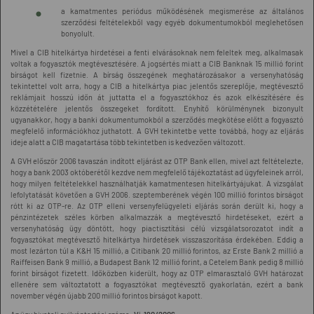
a kamatmentes periódus működésének megismerése az általános
szerződési feltételekből vagy egyéb dokumentumokból meglehetősen
bonyolult.
Mivel a CIB hitelkártya hirdetései a fenti elvárásoknak nem feleltek meg, alkalmasak
voltak a fogyasztók megtévesztésére. A jogsértés miatt a CIB Banknak 15 millió forint
bírságot kell fizetnie. A bírság összegének meghatározásakor a versenyhatóság
tekintettel volt arra, hogy a CIB a hitelkártya piac jelentős szereplője, megtévesztő
reklámjait hosszú időn át juttatta el a fogyasztókhoz és azok elkészítésére és
közzétételére jelentős összegeket fordított. Enyhítő körülménynek bizonyult
ugyanakkor, hogy a banki dokumentumokból a szerződés megkötése előtt a fogyasztó
megfelelő információkhoz juthatott. A GVH tekintetbe vette továbbá, hogy az eljárás
ideje alatt a CIB magatartása több tekintetben is kedvezően változott.
A GVH először 2006 tavaszán indított eljárást az OTP Bank ellen, mivel azt feltételezte,
hogy a bank 2003 októberétől kezdve nem megfelelő tájékoztatást ad ügyfeleinek arról,
hogy milyen feltételekkel használhatják kamatmentesen hitelkártyájukat. A vizsgálat
lefolytatását követően a GVH 2006. szeptemberének végén 100 millió forintos bírságot
rótt ki az OTP-re. Az OTP elleni versenyfelügyeleti eljárás során derült ki, hogy a
pénzintézetek széles körben alkalmazzák a megtévesztő hirdetéseket, ezért a
versenyhatóság ügy döntött, hogy piactisztítási célú vizsgálatsorozatot indít a
fogyasztókat megtévesztő hitelkártya hirdetések visszaszorítása érdekében. Eddig a
most lezárton túl a K&H 15 millió, a Citibank 20 millió forintos, az Erste Bank 2 millió a
Raiffeisen Bank 9 millió, a Budapest Bank 12 millió forint, a Cetelem Bank pedig 8 millió
forint bírságot fizetett. Időközben kiderült, hogy az OTP elmarasztaló GVH határozat
ellenére sem változtatott a fogyasztókat megtévesztő gyakorlatán, ezért a bank
november végén újabb 200 millió forintos bírságot kapott.