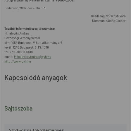
Az ügy hivatali nyilvántartási száma:
Vj-190/2006.
Budapest, 2007. december 13.
Gazdasági Versenyhivatal
Kommunikációs Csoport
További információ a sajtó számára:
Mihálovits András
Gazdasági Versenyhivatal
cím: 1054 Budapest, V. ker. Alkotmány u.5.
levél: 1245 Budapest, 5. Pf. 1036
tel: +36-30 618-6618
email:
Mihalovits.Andras@gvh.hu
http://www.gvh.hu
Kapcsolódó anyagok
Sajtószoba
2026-os sajtóközlemények