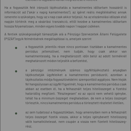
Ha a fogyasztók felé irányuló tájékoztatás a kamatmentes időtartam hosszáról is
információt ad ("akár x napig kamatmentes"), az ígéret reális megítéléséhez annak
ismerete is szükséges, hogy az x nap csak akkor teljesül, ha az elszámolási időszak első
napján történik meg a vásárlási tranzakció, ettől kezdve a kamatmentes időtartam
hossza folyamatosan, minden egyes további napon 1 nappal csökken.
A fentiek szükségességét támasztják alá a Pénzügyi Szervezetek Állami Felügyelete
(PSZÁF) egyik felmérésének megállapításai is, amelyek szerint
a fogyasztók jelentős része nincs pontosan tisztában a kamatmentes
periódus jellemzőivel, nem tudják, hogy csak akkor van
kamatmentesség, ha a meghatározott időn belül az adott terméknél
meghatározott módon teljesítik a befizetést,
a pénzügyi intézmények számos ügyféltájékoztató anyagban
tájékoztatják ügyfeleiket a kamatmentes periódusról, azonban a
tájékoztatás módja fogyasztóvédelmi szempontból aggályos. Nem hívják
fel hangsúlyosan az ügyfél figyelmét, hogy a kamatmentes periódus csak
abban az esetben él, ha a felhasznált teljes hitelösszeget a fizetési
határidőig megfizeti. "Részlegesen" ez az opció nem vehető igénybe,
tehát ha a minimum összeget meghaladóan, de nem a teljes összeget
törlesztik, nincs kamatmentes periódus a törlesztett részletet illetően,
az sem tudatosul a fogyasztókban, hogy amennyiben nem a felhasznált
teljes összeget fizetik vissza, akkor a teljes igénybevett hitelösszeg
válik kamatkötelessé, nem csupán a vissza nem fizetett hitelösszeg-
rész,