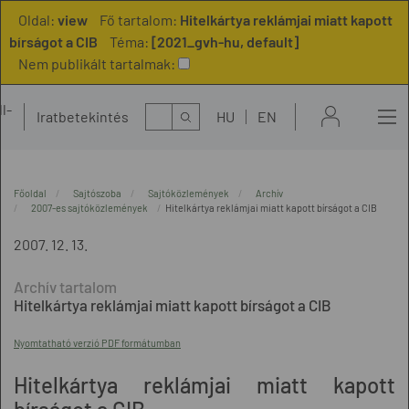
Oldal:
view
Fő tartalom:
Hitelkártya reklámjai miatt kapott
bírságot a CIB
Téma:
[2021_gvh-hu, default]
Nem publikált tartalmak:
l-
Kereső
Iratbetekintés
HU
EN
t
Főoldal
Sajtószoba
Sajtóközlemények
Archív
2007-es sajtóközlemények
Hitelkártya reklámjai miatt kapott bírságot a CIB
2007. 12. 13.
Hitelkártya reklámjai miatt kapott bírságot a CIB
Nyomtatható verzió PDF formátumban
Hitelkártya reklámjai miatt kapott