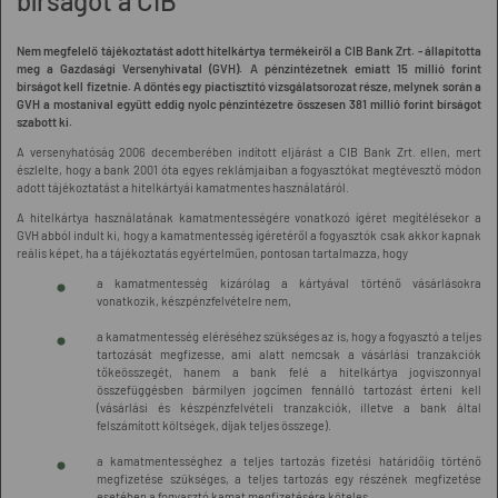
bírságot a CIB
Nem megfelelő tájékoztatást adott hitelkártya termékeiről a CIB Bank Zrt. - állapította
meg a Gazdasági Versenyhivatal (GVH). A pénzintézetnek emiatt 15 millió forint
bírságot kell fizetnie. A döntés egy piactisztító vizsgálatsorozat része, melynek során a
GVH a mostanival együtt eddig nyolc pénzintézetre összesen 381 millió forint bírságot
szabott ki.
A versenyhatóság 2006 decemberében indított eljárást a CIB Bank Zrt. ellen, mert
észlelte, hogy a bank 2001 óta egyes reklámjaiban a fogyasztókat megtévesztő módon
adott tájékoztatást a hitelkártyái kamatmentes használatáról.
A hitelkártya használatának kamatmentességére vonatkozó ígéret megítélésekor a
GVH abból indult ki, hogy a kamatmentesség ígéretéről a fogyasztók csak akkor kapnak
reális képet, ha a tájékoztatás egyértelműen, pontosan tartalmazza, hogy
a kamatmentesség kizárólag a kártyával történő vásárlásokra
vonatkozik, készpénzfelvételre nem,
a kamatmentesség eléréséhez szükséges az is, hogy a fogyasztó a teljes
tartozását megfizesse, ami alatt nemcsak a vásárlási tranzakciók
tőkeösszegét, hanem a bank felé a hitelkártya jogviszonnyal
összefüggésben bármilyen jogcímen fennálló tartozást érteni kell
(vásárlási és készpénzfelvételi tranzakciók, illetve a bank által
felszámított költségek, díjak teljes összege).
a kamatmentességhez a teljes tartozás fizetési határidőig történő
megfizetése szükséges, a teljes tartozás egy részének megfizetése
esetében a fogyasztó kamat megfizetésére köteles.