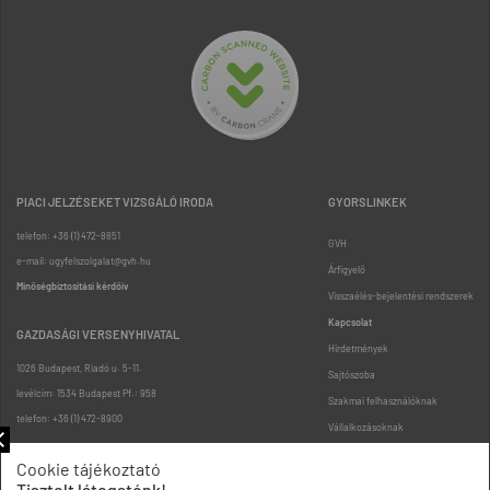
PIACI JELZÉSEKET VIZSGÁLÓ IRODA
GYORSLINKEK
telefon: +36 (1) 472-8851
GVH
e-mail: ugyfelszolgalat@gvh.hu
Árfigyelő
Minőségbiztosítási kérdőív
Visszaélés-bejelentési rendszerek
Kapcsolat
GAZDASÁGI VERSENYHIVATAL
Hirdetmények
1026 Budapest, Riadó u. 5-11.
Sajtószoba
levélcím: 1534 Budapest Pf.: 958
Szakmai felhasználóknak
telefon: +36 (1) 472-8900
Vállalkozásoknak
Fogyasztóknak
Cookie tájékoztató
Podcast
Tisztelt látogatónk!