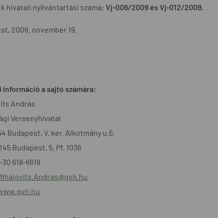
k hivatali nyilvántartási száma:
Vj-006/2009 és Vj-012/2009.
st, 2009. november 19.
 információ a sajtó számára:
its András
gi Versenyhivatal
54 Budapest, V. ker. Alkotmány u.5.
1245 Budapest, 5. Pf. 1036
6-30 618-6618
Mihalovits.Andras@gvh.hu
/www.gvh.hu