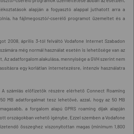
megosztó/-cserélő programok üzemeltetése abban az esetben,
koztatások alapján a fogyasztó alappal juthatott arra a
molnia, ha fájlmegosztó/-cserélő programot üzemeltet és a
ot 2008. április 3-tól felváltó Vodafone Internet Szabadon
 számára még normál használat esetén is lehetősége van az
tt. Az adatforgalom alakulása, mennyisége a GVH szerint nem
sításra egy korlátlan internetezésre, intenzív használatra
. A számlás előfizetők részére elérhető Connect Roaming
t 50 MB adatforgalmat tesz lehetővé, azzal, hogy az 50 MB
 magasabb, a forgalom alapú GPRS roaming díjak alapján
rozott országokban vehető igénybe. Ezzel szemben a Vodafone
izetendő összeghez viszonyítottan magas (minimum 1.800