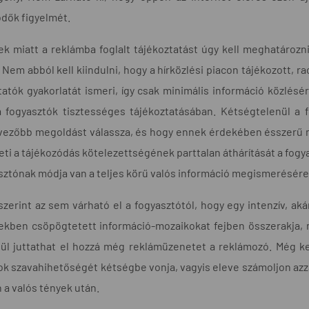
dők figyelmét.
k miatt a reklámba foglalt tájékoztatást úgy kell meghatározn
 Nem abból kell kiindulni, hogy a hírközlési piacon tájékozott,
tatók gyakorlatát ismeri, így csak minimális információ közlésé
a fogyasztók tisztességes tájékoztatásában. Kétségtelenül a 
vezőbb megoldást válassza, és hogy ennek érdekében ésszerű 
eti a tájékozódás kötelezettségének parttalan áthárítását a fogy
sztónak módja van a teljes körű valós információ megismerésére
zerint az sem várható el a fogyasztótól, hogy egy intenzív, a
tekben csöpögtetett információ-mozaikokat fejben összerakja,
ül juttathat el hozzá még reklámüzenetet a reklámozó. Még ke
k szavahihetőségét kétségbe vonja, vagyis eleve számoljon azz
 a valós tények után.