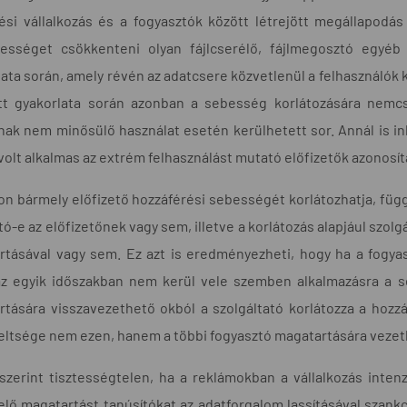
ési vállalkozás és a fogyasztók között létrejött megállapodás
lességet csökkenteni olyan fájlcserélő, fájlmegosztó egyéb
ata során, amely révén az adatcsere közvetlenül a felhasználók k
tt gyakorlata során azonban a sebesség korlátozására nemcsa
ak nem minősülő használat esetén kerülhetett sor. Annál is i
volt alkalmas az extrém felhasználást mutató előfizetők azonosít
n bármely előfizető hozzáférési sebességét korlátozhatja, függe
tó-e az előfizetőnek vagy sem, illetve a korlátozás alapjául szo
rtásával vagy sem. Ez azt is eredményezheti, hogy ha a fogya
az egyik időszakban nem kerül vele szemben alkalmazásra a s
tására visszavezethető okból a szolgáltató korlátozza a hozzá
eltsége nem ezen, hanem a többi fogyasztó magatartására vezet
zerint tisztességtelen, ha a reklámokban a vállalkozás intenzí
lő magatartást tanúsítókat az adatforgalom lassításával szan