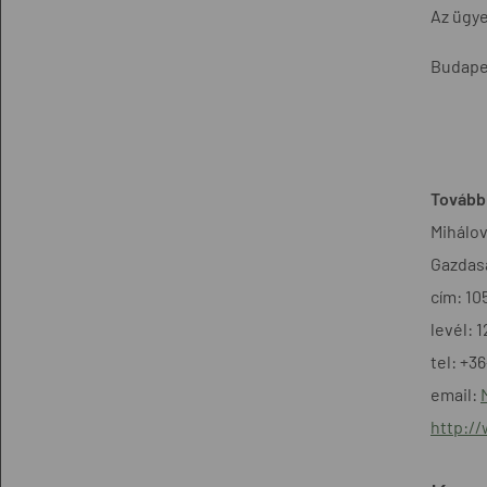
Az ügye
Budape
További
Mihálov
Gazdasá
cím: 10
levél: 
tel: +3
email:
http:/