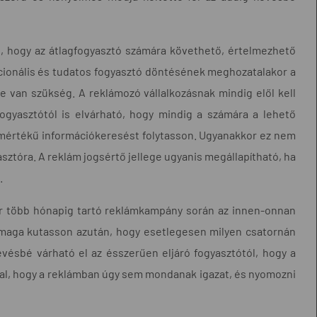
i, hogy az átlagfogyasztó számára követhető, értelmezhető
 racionális és tudatos fogyasztó döntésének meghozatalakor a
re van szükség. A reklámozó vállalkozásnak mindig elől kell
fogyasztótól is elvárható, hogy mindig a számára a lehető
mértékű információkeresést folytasson. Ugyanakkor ez nem
asztóra. A reklám jogsértő jellege ugyanis megállapítható, ha
.
kár több hónapig tartó reklámkampány során az innen-onnan
 maga kutasson azután, hogy esetlegesen milyen csatornán
vésbé várható el az ésszerűen eljáró fogyasztótól, hogy a
al, hogy a reklámban úgy sem mondanak igazat, és nyomozni