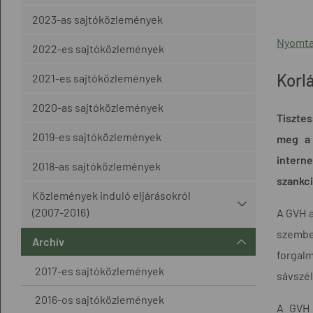
2023-as sajtóközlemények
Nyomta
2022-es sajtóközlemények
Korlá
2021-es sajtóközlemények
2020-as sajtóközlemények
Tisztes
2019-es sajtóközlemények
meg a 
intern
2018-as sajtóközlemények
szankci
Közlemények induló eljárásokról
(2007-2016)
A GVH a
szemben
Archív
forgal
2017-es sajtóközlemények
sávszél
2016-os sajtóközlemények
A GVH 