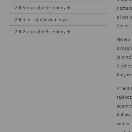
2004-es sajtóközlemények
tisztes
a lassí
2003-as sajtóközlemények
téves k
2002-es sajtóközlemények
Mivel a
bírság
jelent
elérhet
fogyas
A fenti
tájékoz
adatme
felhasz
webes 