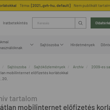
orlátokkal
Téma:
[2021_gvh-hu, default]
Nem publikált tartal
Kereső
Iratbetekintés
Oldaltérk
akmai
Sajtószoba
Hirdetmények
Dönt
lhasználóknak
Sajtószoba
Sajtóközlemények
Archív
2009-es s
tlan mobilinternet előfizetés korlátokkal
. 20.
átlan mobilinternet előfizetés kor