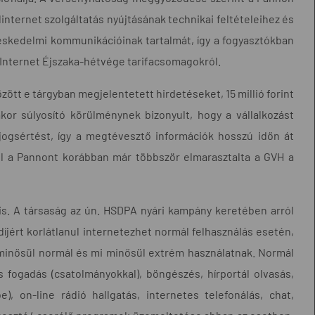
internet szolgáltatás nyújtásának technikai feltételeihez és
ereskedelmi kommunikációinak tartalmát, így a fogyasztókban
n Internet Éjszaka-hétvége tarifacsomagokról.
zött e tárgyban megjelentetett hirdetéseket, 15 millió forint
or súlyosító körülménynek bizonyult, hogy a vállalkozást
 jogsértést, így a megtévesztő információk hosszú időn át
sul a Pannont korábban már többször elmarasztalta a GVH a
 is. A társaság az ún. HSDPA nyári kampány keretében arról
díjért korlátlanul internetezhet normál felhasználás esetén,
minősül normál és mi minősül extrém használatnak. Normál
s fogadás (csatolmányokkal), böngészés, hírportál olvasás,
, on-line rádió hallgatás, internetes telefonálás, chat,