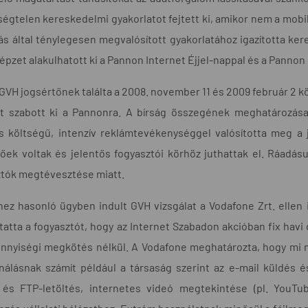
ségtelen kereskedelmi gyakorlatot fejtett ki, amikor nem a mobil
tás által ténylegesen megvalósított gyakorlatához igazította k
épzet alakulhatott ki a Pannon Internet Éjjel-nappal és a Panno
 GVH jogsértőnek találta a 2008. november 11 és 2009 február 2 kö
ot szabott ki a Pannonra. A bírság összegének meghatározásak
ős költségű, intenzív reklámtevékenységgel valósította meg a
őek voltak és jelentős fogyasztói körhöz juthattak el. Ráadá
ztók megtévesztése miatt.
hez hasonló ügyben indult GVH vizsgálat a Vodafone Zrt. ellen
tatta a fogyasztót, hogy az Internet Szabadon akcióban fix havi 
nnyiségi megkötés nélkül. A Vodafone meghatározta, hogy mi 
nálásnak számít például a társaság szerint az e-mail küldés é
és FTP-letöltés, internetes videó megtekintése (pl. YouTube)