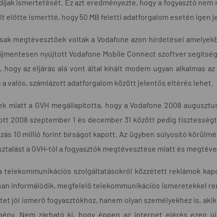
díjak ismertetését. Ez azt eredményezte, hogy a fogyasztó nem 
t előtte ismertté, hogy 50 MB feletti adatforgalom esetén igen j
ak megtévesztőek voltak a Vodafone azon hirdetései amelyekben
íjmentesen nyújtott Vodafone Mobile Connect szoftver segítség
a, hogy az eljárás alá vont által kínált modem ugyan alkalmas 
 a valós, számlázott adatforgalom között jelentős eltérés lehet.
iek miatt a GVH megállapította, hogy a Vodafone 2008 auguszt
ott 2008 szeptember 1 és december 31 között pedig tisztességte
ozás 10 millió forint bírságot kapott. Az ügyben súlyosító körü
ztalást a GVH-tól a fogyasztók megtévesztése miatt és megtéves
a telekommunikációs szolgáltatásokról közzétett reklámok kap
an informálódik, megfelelő telekommunikációs ismeretekkel ren
tet jól ismerő fogyasztókhoz, hanem olyan személyekhez is, akik
 igény. Nem zárható ki, hogy éppen az internet elérés ezen 