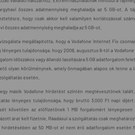
ozás vállalati hálózathoz. Extrém használatnak minősül a fájl
árgyhavi összes adatmennyiség meghaladja az 5 GB-ot. A tájé
eztetésre, hogy csak akkor kell valamilyen korlátozással szá
vi összes adatmennyiség meghaladja az 5 GB-ot.
izsgálata megállapította, hogy a Vodafone Internet Fix csomag
lényeges tulajdonsága, hogy 2008. augusztus 8-tól a Vodafone
galom időszakos vagy állandó lassítására 5 GB adatforgalom fele
ető olyan körülménynek, amely önmagában alapos ok lenne a las
szolgáltatás esetén.
egy másik Vodafone hirdetést szintén megtévesztőnek talált
tatás lényeges tulajdonsága, hogy bruttó 3.000 Ft napi díjér
ését követően az előfizetőnek 1 MB forgalomért lényegesen
ázott árat kell fizetnie. Ráadásul a szolgáltatás csak meghatá
 hirdetésében az 50 MB-ot el nem érő adatforgalom esetén f