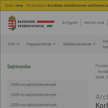
Oldal:
view
Fő tartalom:
Korlátlan mobilinternet előfizetés k
Árfigyelő
Kartell-chat
Sz
GVH
Fogyasztóknak
Vállalkozásoknak
fe
Főoldal
Sajtószoba
Korlá
2009. 11
2026-os sajtóközlemények
2025-ös sajtóközlemények
Korl
2024-es sajtóközlemények