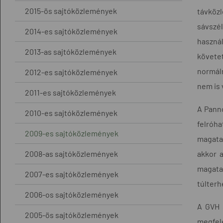
2015-ös sajtóközlemények
távközl
sávszé
2014-es sajtóközlemények
használ
2013-as sajtóközlemények
követe
normáln
2012-es sajtóközlemények
nem is 
2011-es sajtóközlemények
A Panno
2010-es sajtóközlemények
felróha
2009-es sajtóközlemények
magata
2008-as sajtóközlemények
akkor 
magatar
2007-es sajtóközlemények
túlterh
2006-os sajtóközlemények
A GVH s
2005-ös sajtóközlemények
megfele