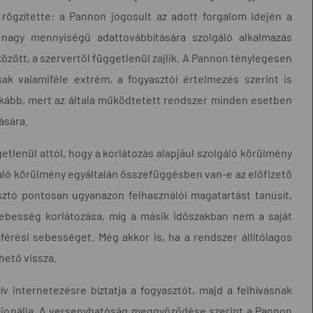
 rögzítette: a Pannon jogosult az adott forgalom idején a
 nagy mennyiségű adattovábbítására szolgáló alkalmazás
özött, a szervertől függetlenül zajlik. A Pannon ténylegesen
k valamiféle extrém, a fogyasztói értelmezés szerint is
nkább, mert az általa működtetett rendszer minden esetben
ására.
tlenül attól, hogy a korlátozás alapjául szolgáló körülmény
lgáló körülmény egyáltalán összefüggésben van-e az előfizető
sztó pontosan ugyanazon felhasználói magatartást tanúsít,
ebesség korlátozása, míg a másik időszakban nem a saját
férési sebességet. Még akkor is, ha a rendszer állítólagos
hető vissza.
v internetezésre bíztatja a fogyasztót, majd a felhívásnak
kcionálja. A versenyhatóság meggyőződése szerint a Pannon