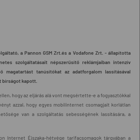
lgáltató, a Pannon GSM Zrt.és a Vodafone Zrt. - állapította
etes szolgáltatásait népszerűsítő reklámjaiban intenzív
lő magatartást tanúsítókat az adatforgalom lassításával
t bírságot kapott.
ellen, hogy az eljárás alá vont megsértette-e a fogyasztókkal
vényt azzal, hogy egyes mobilinternet csomagjait korlátlan
ehetősége van a szolgáltatás sebességének lassítására, a
non Internet Éjszaka-hétvége tarifacsomagok tárgyában a