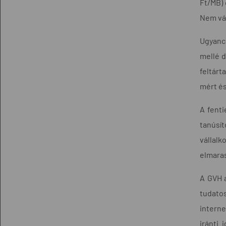
Ft/MB) 
Nem vál
Ugyancs
mellé d
feltárt
mért és
A fent
tanúsít
vállalk
elmaras
A GVH 
tudatos
interne
iránti