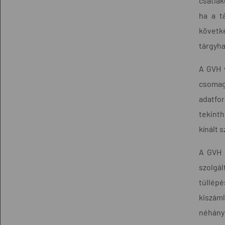
csatlak
ha a t
követk
tárgyha
A GVH v
csomag 
adatfor
tekinth
kínált 
A GVH 
szolgál
túllép
kiszáml
néhány