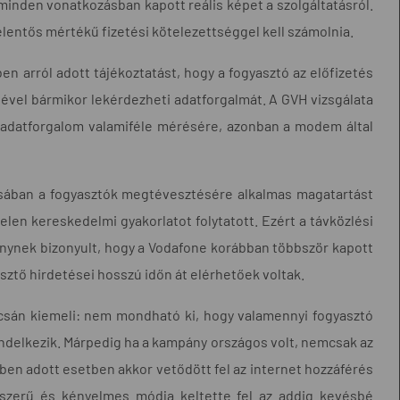
minden vonatkozásban kapott reális képet a szolgáltatásról.
elentős mértékű fizetési kötelezettséggel kell számolnia.
 arról adott tájékoztatást, hogy a fogyasztó az előfizetés
ével bármikor lekérdezheti adatforgalmát. A GVH vizsgálata
az adatforgalom valamiféle mérésére, azonban a modem által
usában a fogyasztók megtévesztésére alkalmas magatartást
len kereskedelmi gyakorlatot folytatott. Ezért a távközlési
lménynek bizonyult, hogy a Vodafone korábban többször kapott
ztő hirdetései hosszú időn át elérhetőek voltak.
csán kiemeli: nem mondható ki, hogy valamennyi fogyasztó
delkezik. Márpedig ha a kampány országos volt, nemcsak az
ben adott esetben akkor vetődött fel az internet hozzáférés
újszerű és kényelmes módja keltette fel az addig kevésbé