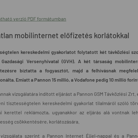
tható verzió PDF formátumban
tlan mobilinternet előfizetés korlátokkal
ségtelen kereskedelmi gyakorlatot folytatott két távközlési szo
Gazdasági Versenyhivatal (GVH). A két társaság mobilintern
etezésre bíztatta a fogyasztót, majd a felhívásnak megfele
onálta. Emiatt a Pannon 15 millió, a Vodafone pedig 10 millió forin
nnak vizsgálatára indított eljárást a Pannon GSM Távközlési Zrt. 
i tisztességtelen kereskedelmi gyakorlat tilalmáról szóló tör
mi kerettel reklámozta, ugyanakkor az eljárás alá vontnak l
esség csökkentésére, korlátozására.
vizsgálata szerint a Pannon Internet Éjjel-nappal és a Pan