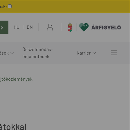
mak:
HU
EN
ép
Összefonódás-
ések
Karrier
bejelentések
ajtóközlemények
látokkal