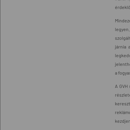
érdeklő
Mindeze
legyen.
szolgál
járnia 
legked
jelenth
a fogya
A GVH s
részle
kereszt
reklámo
kezdjen