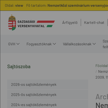
Oldal:
view
Fő tartalom:
Nemzetközi szeminárium versenyjogg
Árfigyelő
Kartell-chat
Sz
GVH
Fogyasztóknak
Vállalkozásoknak
fe
Főoldal
Sajtószoba
Nemze
2009. 11
2026-os sajtóközlemények
2025-ös sajtóközlemények
Nem
2024-es sajtóközlemények