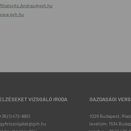
Mihalovits.Andras@gvh.hu
/www.gvh.hu
JELZÉSEKET VIZSGÁLÓ IRODA
GAZDASÁGI VERS
+36 (1) 472-8851
1026 Budapest, Riadó
ugyfelszolgalat@gvh.hu
levélcím: 1534 Budap