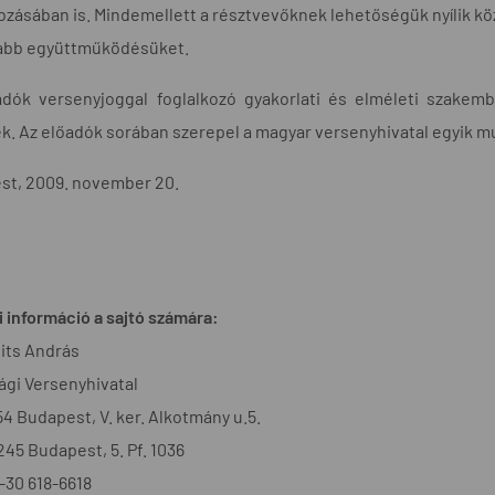
ozásában is. Mindemellett a résztvevőknek lehetőségük nyílik kö
abb együttműködésüket.
adók versenyjoggal foglalkozó gyakorlati és elméleti szakem
k. Az előadók sorában szerepel a magyar versenyhivatal egyik mu
st, 2009. november 20.
 információ a sajtó számára:
its András
gi Versenyhivatal
54 Budapest, V. ker. Alkotmány u.5.
1245 Budapest, 5. Pf. 1036
6-30 618-6618