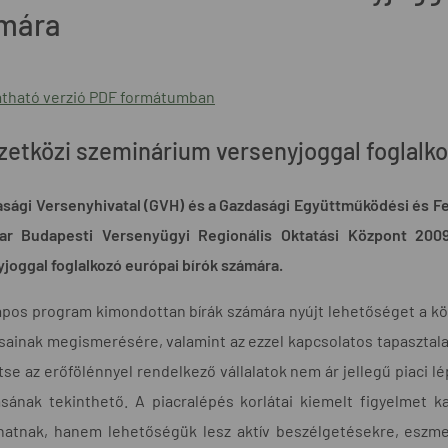
mára
tható verzió PDF formátumban
etközi szeminárium versenyjoggal foglalko
sági Versenyhivatal (GVH) és a Gazdasági Együttműködési és Fe
ar Budapesti Versenyügyi Regionális Oktatási Központ 200
joggal foglalkozó európai bírók számára.
apos program kimondottan bírák számára nyújt lehetőséget a k
sainak megismerésére, valamint az ezzel kapcsolatos tapasztala
tse az erőfölénnyel rendelkező vállalatok nem ár jellegű piaci 
tásának tekinthető. A piacralépés korlátai kiemelt figyelmet
thatnak, hanem lehetőségük lesz aktív beszélgetésekre, eszme