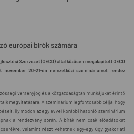
zó európai bírók számára
jlesztési Szervezet (OECD) által közösen megalapított OECD
9. november 20-21-én nemzetközi szemináriumot rendez
özösségi versenyjog és a közgazdaságtan munkájukat érintő
taik megvitatására. A szeminárium legfontosabb célja, hogy
lépéseit, ily módon az egy évvel korábbi hasonló szeminárium
 kapnak a rendezvény során. A bírák nem csak előadásokat
cserékre, valamint részt vehetnek egy-egy ügy gyakorlati