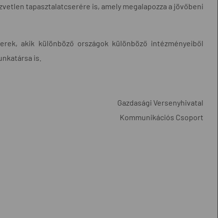
zvetlen tapasztalatcserére is, amely megalapozza a jövőbeni
berek, akik különböző országok különböző intézményeiből
nkatársa is.
Gazdasági Versenyhivatal
Kommunikációs Csoport