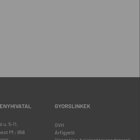
ENYHIVATAL
GYORSLINKEK
 u. 5-11.
GVH
est Pf.: 958
Árfigyelő
Visszaélés-bejelentési rendszerek