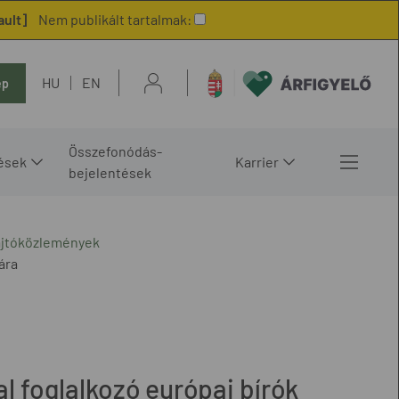
ault]
Nem publikált tartalmak:
HU
EN
ép
Összefonódás-
ések
Karrier
bejelentések
ajtóközlemények
ára
 foglalkozó európai bírók