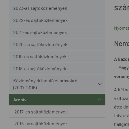
szá
2023-as sajtóközlemények
2022-es sajtóközlemények
Nyomta
2021-es sajtóközlemények
Nemz
2020-as sajtóközlemények
2019-es sajtóközlemények
A Gazda
- Magy
2018-as sajtóközlemények
verseny
Közlemények induló eljárásokról
(2007-2016)
A kétn
változá
Archív
áttekin
2017-es sajtóközlemények
folyta
2016-os sajtóközlemények
hallga