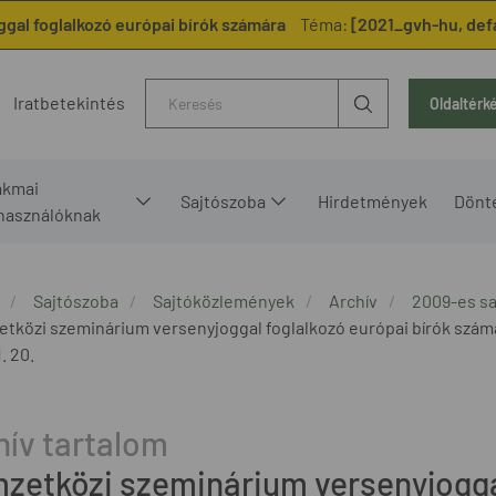
al foglalkozó európai bírók számára
Téma:
[2021_gvh-hu, def
Kereső
Iratbetekintés
Oldaltérk
akmai
Sajtószoba
Hirdetmények
Dönt
lhasználóknak
Sajtószoba
Sajtóközlemények
Archív
2009-es s
tközi szeminárium versenyjoggal foglalkozó európai bírók szám
. 20.
zetközi szeminárium versenyjoggal