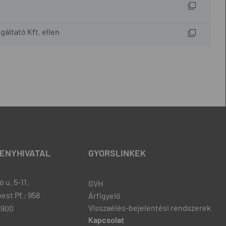
gáltató Kft. ellen
ENYHIVATAL
GYORSLINKEK
 u. 5-11.
GVH
est Pf.: 958
Árfigyelő
Visszaélés-bejelentési rendszerek
8900
Kapcsolat