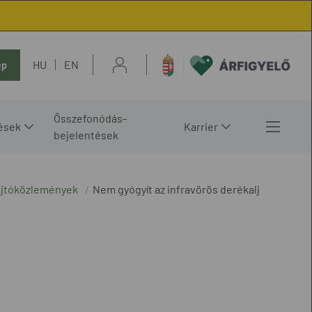
HU
EN
ép
Összefonódás-
ések
Karrier
bejelentések
ajtóközlemények
Nem gyógyít az infravörös derékalj