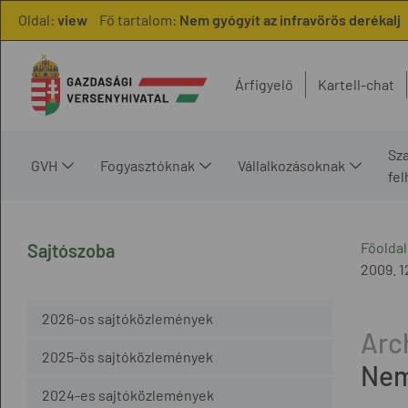
Oldal:
view
Fő tartalom:
Nem gyógyít az infravörös derékalj
Árfigyelő
Kartell-chat
Sz
GVH
Fogyasztóknak
Vállalkozásoknak
fe
Főoldal
Sajtószoba
2009. 12
2026-os sajtóközlemények
2025-ös sajtóközlemények
Nem
2024-es sajtóközlemények