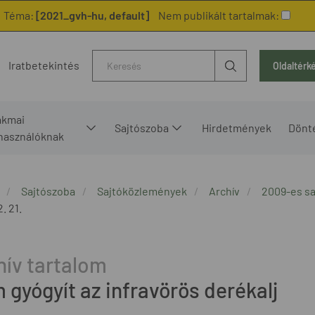
Téma:
[2021_gvh-hu, default]
Nem publikált tartalmak:
Kereső
Iratbetekintés
Oldaltérk
akmai
Sajtószoba
Hirdetmények
Dönt
lhasználóknak
Sajtószoba
Sajtóközlemények
Archív
2009-es s
. 21.
 gyógyít az infravörös derékalj