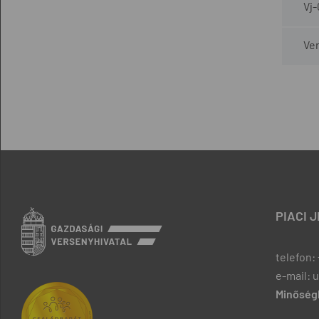
Vj
Ver
PIACI 
telefon: 
e-mail: 
Minőségb