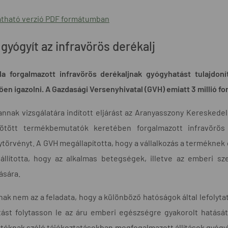
tható verzió PDF formátumban
gyógyít az infravörös derékalj
la forgalmazott infravörös derékaljnak gyógyhatást tulajdoní
en igazolni. A Gazdasági Versenyhivatal (GVH) emiatt 3 millió fori
nnak vizsgálatára indított eljárást az Aranyasszony Kereskedel
ötött termékbemutatók keretében forgalmazott infravörös
törvényt. A GVH megállapította, hogy a vállalkozás a terméknek
 állította, hogy az alkalmas betegségek, illetve az emberi 
ására.
ak nem az a feladata, hogy a különböző hatóságok által lefolyta
tást folytasson le az áru emberi egészségre gyakorolt hatását
tóknak szóló tájékoztatásokban megfogalmazott állítások gyógyh