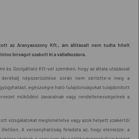
tott az Aranyasszony Kft., ám állításait nem tudta hitelt
ntos bírságot szabott ki a vállalkozásra.
mi és Szolgáltató Kft-vel szemben, hogy az általa utazással
 derékalj népszerűsítése során nem sértette-e meg a
 gyógyhatást, egészségre ható tulajdonságokat tulajdonított
szervezet működési zavarainak vagy rendellenességeinek a
tott vizsgálatokat megismételve vagy azok helyett szakértői
 illetően. A versenyhatóság feladata az, hogy elemezze: a
atásra utalnak-e vagy sem. Ha a tájékoztatások ilyen hatást