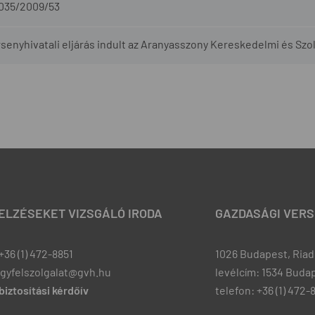
-035/2009/53
senyhivatali eljárás indult az Aranyasszony Kereskedelmi és Szol
JELZÉSEKET VIZSGÁLÓ IRODA
GAZDASÁGI VERS
+36 (1) 472-8851
1026 Budapest, Riadó
ugyfelszolgalat@gvh.hu
levélcím: 1534 Budap
iztosítási kérdőív
telefon: +36 (1) 472-