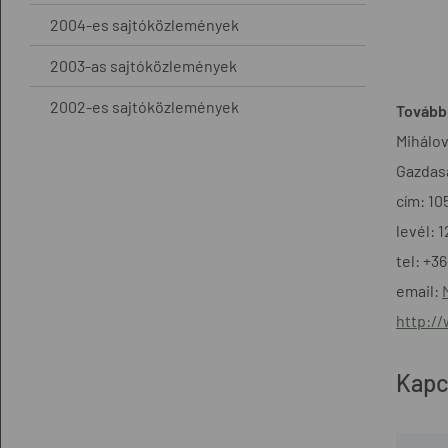
2004-es sajtóközlemények
2003-as sajtóközlemények
2002-es sajtóközlemények
További
Mihálov
Gazdasá
cím: 10
levél: 
tel: +3
email:
http:/
Kapc