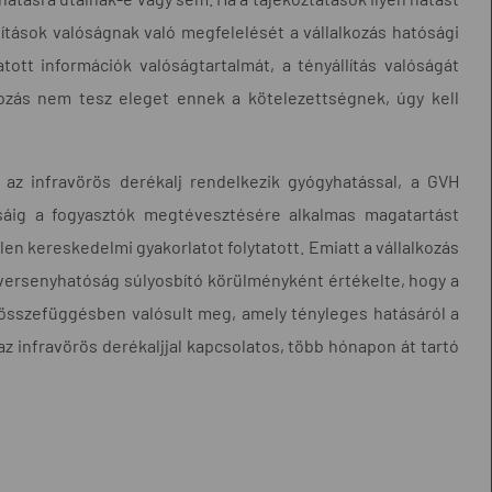
ítások valóságnak való megfelelését a vállalkozás hatósági
ott információk valóságtartalmát, a tényállítás valóságát
kozás nem tesz eleget ennek a kötelezettségnek, úgy kell
 az infravörös derékalj rendelkezik gyógyhatással, a GVH
usáig a fogyasztók megtévesztésére alkalmas magatartást
n kereskedelmi gyakorlatot folytatott. Emiatt a vállalkozás
a versenyhatóság súlyosbító körülményként értékelte, hogy a
 összefüggésben valósult meg, amely tényleges hatásáról a
 infravörös derékaljjal kapcsolatos, több hónapon át tartó