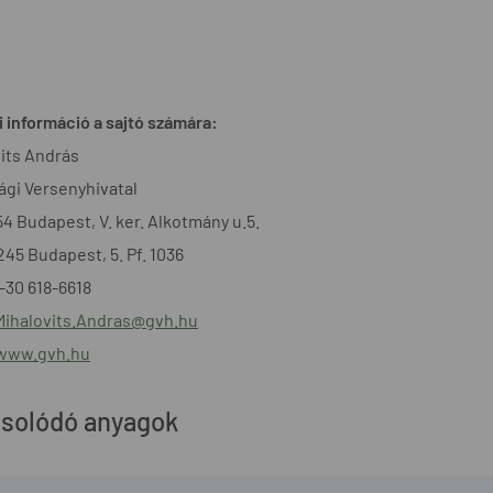
 információ a sajtó számára:
its András
gi Versenyhivatal
54 Budapest, V. ker. Alkotmány u.5.
1245 Budapest, 5. Pf. 1036
6-30 618-6618
Mihalovits.Andras@gvh.hu
/www.gvh.hu
solódó anyagok