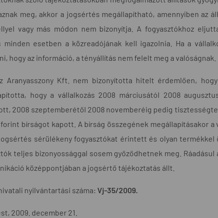
znak meg, akkor a jogsértés megállapítható, amennyiben az áll
lyel vagy más módon nem bizonyítja. A fogyasztókhoz eljuttat
s minden esetben a közreadójának kell igazolnia. Ha a vállal
ni, hogy az információ, a tényállítás nem felelt meg a valóságnak.
az Aranyasszony Kft. nem bizonyította hitelt érdemlően, hogy
apította, hogy a vállalkozás 2008 márciusától 2008 auguszt
ott, 2008 szeptemberétől 2008 novemberéig pedig tisztességtele
ó forint bírságot kapott. A bírság összegének megállapításakor 
jogsértés sérülékeny fogyasztókat érintett és olyan termékkel
tók teljes bizonyossággal sosem győződhetnek meg. Ráadásul az
káció középpontjában a jogsértő tájékoztatás állt.
hivatali nyilvántartási száma:
Vj-35/2009.
st, 2009. december 21.