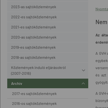
2023-as sajtóközlemények
Nyomta
2022-es sajtóközlemények
Nem 
2021-es sajtóközlemények
Az álta
2020-as sajtóközlemények
érdemlő
2019-es sajtóközlemények
A GVH a
2018-as sajtóközlemények
egybek
Közlemények induló eljárásokról
verseny
(2007-2016)
és azt
gyógyít
Archív
A GVH-n
2017-es sajtóközlemények
bizonyí
2016-os sajtóközlemények
fogyasz