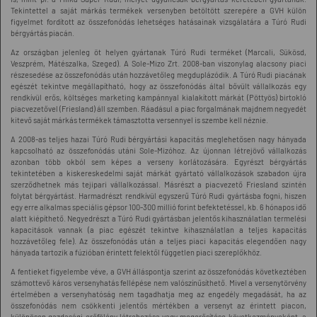
Tekintettel a saját márkás termékek versenyben betöltött szerepére a GVH külön
figyelmet fordított az összefonódás lehetséges hatásainak vizsgálatára a Túró Rudi
bérgyártás piacán.
Az országban jelenleg öt helyen gyártanak Túró Rudi terméket (Marcali, Sükösd,
Veszprém, Mátészalka, Szeged). A Sole-Mizo Zrt. 2008-ban viszonylag alacsony piaci
részesedése az összefonódás után hozzávetőleg megduplázódik. A Túró Rudi piacának
egészét tekintve megállapítható, hogy az összefonódás által bővült vállalkozás egy
rendkívül erős, költséges marketing kampánnyal kialakított márkát (Pöttyös) birtokló
piacvezetővel (Friesland) áll szemben. Ráadásul a piac forgalmának majdnem negyedét
kitevő saját márkás termékek támasztotta versennyel is szembe kell néznie.
A 2008-as teljes hazai Túró Rudi bérgyártási kapacitás meglehetősen nagy hányada
kapcsolható az összefonódás utáni Sole-Mizóhoz. Az újonnan létrejövő vállalkozás
azonban több okból sem képes a verseny korlátozására. Egyrészt bérgyártás
tekintetében a kiskereskedelmi saját márkát gyártató vállalkozások szabadon újra
szerződhetnek más tejipari vállalkozással. Másrészt a piacvezető Friesland szintén
folytat bérgyártást. Harmadrészt rendkívül egyszerű Túró Rudi gyártásba fogni, hiszen
egy erre alkalmas speciális gépsor 100-300 millió forint befektetéssel, kb. 6 hónapos idő
alatt kiépíthető. Negyedrészt a Túró Rudi gyártásban jelentős kihasználatlan termelési
kapacitások vannak (a piac egészét tekintve kihasználatlan a teljes kapacitás
hozzávetőleg fele). Az összefonódás után a teljes piaci kapacitás elegendően nagy
hányada tartozik a fúzióban érintett felektől független piaci szereplőkhöz.
A fentieket figyelembe véve, a GVH álláspontja szerint az összefonódás következtében
számottevő káros versenyhatás fellépése nem valószínűsíthető. Mivel a versenytörvény
értelmében a versenyhatóság nem tagadhatja meg az engedély megadását, ha az
összefonódás nem csökkenti jelentős mértékben a versenyt az érintett piacon,
különösen gazdasági erőfölény létrehozása vagy megerősítése következményeként, a