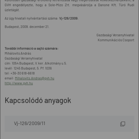
GVH engedélyezte, hogy a Sole-Mizo Zrt. megvásárolja a Danone Kft. Túró Rudi
üzletágát.
Az ügy hivatali nyilvántartási száma:
Vj-126/2009.
Budapest, 2009. december 21.
Gazdasági Versenyhivatal
Kommunikációs Csoport
További információ a sajtó számára:
Mihálovits András
Gazdasági Versenyhivatal
cím: 1054 Budapest, V. ker. Alkotmány u.5.
levél: 1245 Budapest, 5. Pf. 1036
tel: +36-30 618-6618
email:
Mihalovits.Andras@gvh.hu
http://www.gvh.hu
Kapcsolódó anyagok
Vj-126/2009/11