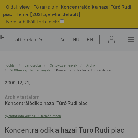
Oldal:
view
Fő tartalom:
Koncentrálódik a hazai Túró Rudi
piac
Téma:
[2021_gvh-hu, default]
Nem publikált tartalmak:
l-
Kereső
Iratbetekintés
HU
EN
t
Főoldal
Sajtószoba
Sajtóközlemények
Archív
2009-es sajtóközlemények
Koncentrálódik a hazai Túró Rudi piac
2009. 12. 21.
Koncentrálódik a hazai Túró Rudi piac
Nyomtatható verzió PDF formátumban
Koncentrálódik a hazai Túró Rudi piac