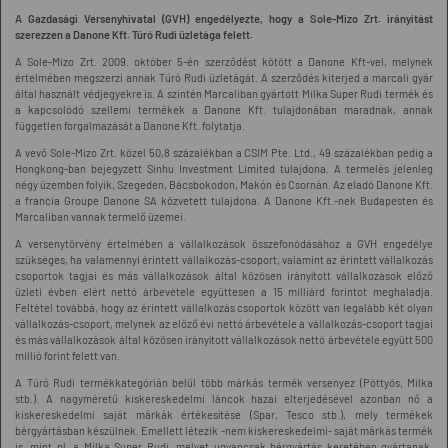
A Gazdasági Versenyhivatal (GVH) engedélyezte, hogy a Sole-Mizo Zrt. irányítást
szerezzen a Danone Kft. Túró Rudi üzletága felett.
A Sole-Mizo Zrt. 2009. október 5-én szerződést kötött a Danone Kft-vel, melynek
értelmében megszerzi annak Túró Rudi üzletágát. A szerződés kiterjed a marcali gyár
által használt védjegyekre is. A szintén Marcaliban gyártott Milka Super Rudi termék és
a kapcsolódó szellemi termékek a Danone Kft. tulajdonában maradnak, annak
független forgalmazását a Danone Kft. folytatja.
A vevő Sole-Mizo Zrt. közel 50,8 százalékban a CSIM Pte. Ltd., 49 százalékban pedig a
Hongkong-ban bejegyzett Sinhu Investment Limited tulajdona. A termelés jelenleg
négy üzemben folyik, Szegeden, Bácsbokodon, Makón és Csornán. Az eladó Danone Kft.
a francia Groupe Danone SA közvetett tulajdona. A Danone Kft.-nek Budapesten és
Marcaliban vannak termelő üzemei.
A versenytörvény értelmében a vállalkozások összefonódásához a GVH engedélye
szükséges, ha valamennyi érintett vállalkozás-csoport, valamint az érintett vállalkozás
csoportok tagjai és más vállalkozások által közösen irányított vállalkozások előző
üzleti évben elért nettó árbevétele együttesen a 15 milliárd forintot meghaladja.
Feltétel továbbá, hogy az érintett vállalkozás csoportok között van legalább két olyan
vállalkozás-csoport, melynek az előző évi nettó árbevétele a vállalkozás-csoport tagjai
és más vállalkozások által közösen irányított vállalkozások nettó árbevétele együtt 500
millió forint felett van.
A Túró Rudi termékkategórián belül több márkás termék versenyez (Pöttyös, Milka
stb.). A nagyméretű kiskereskedelmi láncok hazai elterjedésével azonban nő a
kiskereskedelmi saját márkák értékesítése (Spar, Tesco stb.), mely termékek
bérgyártásban készülnek. Emellett létezik -nem kiskereskedelmi- saját márkás termék
is, mint pl. a Milka Super Rudi, melyet ugyancsak bérgyártás keretében gyártanak.