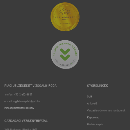
PIACI JELZÉSEKET VIZSGÁLÓ IRODA
GYORSLINKEK
telefon: +36 (1) 472-8851
GVH
e-mail: ugyfelszolgalat@gvh.hu
Árfigyelő
Minőségbiztosítási kérdőív
Visszaélés-bejelentési rendszerek
Kapcsolat
GAZDASÁGI VERSENYHIVATAL
Hirdetmények
1026 Budapest, Riadó u. 5-11.