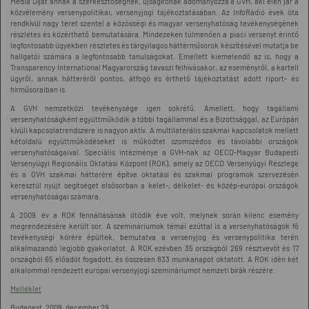
Média Díjat annak a szerkesztőségnek, újságírónak adományozza a GVH, aki élen jár a
közvélemény versenypolitikai, versenyjogi tájékoztatásában. Az InfoRádió évek óta
rendkívül nagy teret szentel a közösségi és magyar versenyhatóság tevékenységének
részletes és közérthető bemutatására. Mindezeken túlmenően a piaci versenyt érintő
legfontosabb ügyekben részletes és tárgyilagos háttérműsorok készítésével mutatja be
hallgatói számára a legfontosabb tanulságokat. Emellett kiemelendő az is, hogy a
Transparency International Magyarország tavaszi felhívásakor, az eseményről, a kartell
ügyről, annak hátteréről pontos, átfogó és érthető tájékoztatást adott riport- és
hírműsoraiban is.
A GVH nemzetközi tevékenysége igen sokrétű. Amellett, hogy tagállami
versenyhatóságként együttműködik a többi tagállammal és a Bizottsággal, az Európán
kívüli kapcsolatrendszere is nagyon aktív. A multilaterális szakmai kapcsolatok mellett
kétoldalú együttműködéseket is működtet szomszédos és távolabbi országok
versenyhatóságaival. Speciális intézménye a GVH-nak az OECD-Magyar Budapesti
Versenyügyi Regionális Oktatási Központ (ROK), amely az OECD Versenyügyi Részlege
és a GVH szakmai hátterére építve oktatási és szakmai programok szervezésén
keresztül nyújt segítséget elsősorban a kelet-, délkelet- és közép-európai országok
versenyhatóságai számára.
A 2009. év a ROK fennállásának ötödik éve volt, melynek során kilenc esemény
megrendezésére került sor. A szemináriumok témái ezúttal is a versenyhatóságok fő
tevékenységi körére épültek, bemutatva a versenyjog és versenypolitika terén
alkalmazandó legjobb gyakorlatot. A ROK ezévben 35 országból 269 résztvevőt és 17
országból 65 előadót fogadott, és összesen 833 munkanapot oktatott. A ROK idén két
alkalommal rendezett európai versenyjogi szemináriumot nemzeti bírák részére.
Melléklet
Budapest, 2009. december 29.