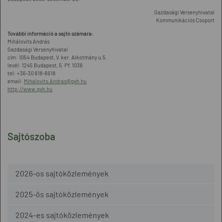
Gazdasági Versenyhivatal
Kommunikációs Csoport
További információ a sajtó számára:
Mihálovits András
Gazdasági Versenyhivatal
cím: 1054 Budapest, V. ker. Alkotmány u.5.
levél: 1245 Budapest, 5. Pf. 1036
tel: +36-30 618-6618
email:
Mihalovits.Andras@gvh.hu
http://www.gvh.hu
Sajtószoba
2026-os sajtóközlemények
2025-ös sajtóközlemények
2024-es sajtóközlemények