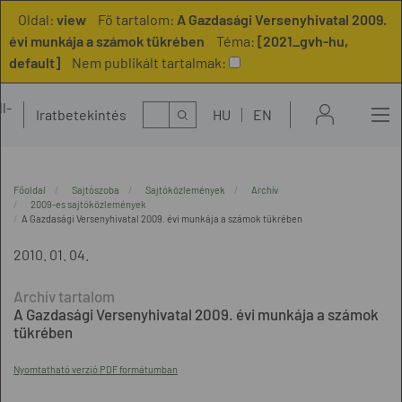
Oldal:
view
Fő tartalom:
A Gazdasági Versenyhivatal 2009.
évi munkája a számok tükrében
Téma:
[2021_gvh-hu,
default]
Nem publikált tartalmak:
l-
Kereső
Iratbetekintés
HU
EN
t
Főoldal
Sajtószoba
Sajtóközlemények
Archív
2009-es sajtóközlemények
A Gazdasági Versenyhivatal 2009. évi munkája a számok tükrében
2010. 01. 04.
A Gazdasági Versenyhivatal 2009. évi munkája a számok
tükrében
Nyomtatható verzió PDF formátumban