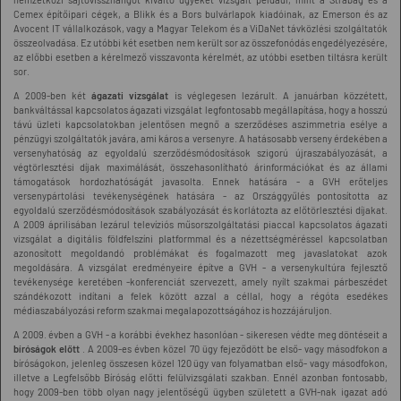
Cemex építőipari cégek, a Blikk és a Bors bulvárlapok kiadóinak, az Emerson és az
Avocent IT vállalkozások, vagy a Magyar Telekom és a ViDaNet távközlési szolgáltatók
összeolvadása. Ez utóbbi két esetben nem került sor az összefonódás engedélyezésére,
az előbbi esetben a kérelmező visszavonta kérelmét, az utóbbi esetben tiltásra került
sor.
A 2009-ben két
ágazati vizsgálat
is véglegesen lezárult. A januárban közzétett,
bankváltással kapcsolatos ágazati vizsgálat legfontosabb megállapítása, hogy a hosszú
távú üzleti kapcsolatokban jelentősen megnő a szerződéses aszimmetria esélye a
pénzügyi szolgáltatók javára, ami káros a versenyre. A hatásosabb verseny érdekében a
versenyhatóság az egyoldalú szerződésmódosítások szigorú újraszabályozását, a
végtörlesztési díjak maximálását, összehasonlítható árinformációkat és az állami
támogatások hordozhatóságát javasolta. Ennek hatására - a GVH erőteljes
versenypártolási tevékenységének hatására - az Országgyűlés pontosította az
egyoldalú szerződésmódosítások szabályozását és korlátozta az előtörlesztési díjakat.
A 2009 áprilisában lezárul televíziós műsorszolgáltatási piaccal kapcsolatos ágazati
vizsgálat a digitális földfelszíni platformmal és a nézettségméréssel kapcsolatban
azonosított megoldandó problémákat és fogalmazott meg javaslatokat azok
megoldására. A vizsgálat eredményeire építve a GVH - a versenykultúra fejlesztő
tevékenysége keretében -konferenciát szervezett, amely nyílt szakmai párbeszédet
szándékozott indítani a felek között azzal a céllal, hogy a régóta esedékes
médiaszabályozási reform szakmai megalapozottságához is hozzájáruljon.
A 2009. évben a GVH - a korábbi évekhez hasonlóan - sikeresen védte meg döntéseit a
bíróságok előtt
. A 2009-es évben közel 70 ügy fejeződött be első- vagy másodfokon a
bíróságokon, jelenleg összesen közel 120 ügy van folyamatban első- vagy másodfokon,
illetve a Legfelsőbb Bíróság előtti felülvizsgálati szakban. Ennél azonban fontosabb,
hogy 2009-ben több olyan nagy jelentőségű ügyben született a GVH-nak igazat adó