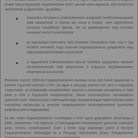
állapít meg a fogyasztók megtévesztése miatt, vannak olyan ágazatok, ahol évről-évre
ismétlődnek a jogsértések. Így például:
távközlési területen a mobilinternetet szolgáltató telefontársaságokat
több alkalommal is eljárás alá vonta a hivatal, mert ügyfeleiknek
korlátlan hozzáférést ígértek, ám az adatforgalmat még normális
használat mellett is korlátozták
az egészséges életmódra való törekvést kihasználva több cég is úgy
hirdette termékét, hogy azoknak megalapozatlanul gyógyhatást vagy
egészségmegőrző hatást tulajdonított
a nagyméretű kiskereskedelmi láncok hirdetési újságjaiban szereplő
termékismertetők több alkalommal is fogyasztó megtévesztésére
alkalmasnak bizonyultak.
Mindezek mellett 2009-ben fogyasztóvédelmi munkája során két másik ágazatnak is
kiemelt figyelmet szentelt a GVH. Az egyik a pénzügyi szektor volt, ahol a fogyasztói
csoportokat, az örökjáradék szolgáltatókat valamint a bankokat marasztalta el több
ízben a GVH a fogyasztók megtévesztése, illetve tisztességtelen kereskedelmi
gyakorlat miatt. Hasonló okok miatt kapott nagy összegű bírságot több multinacionális
kozmetikai vállalkozás is, amelyek megalapozatlan reklámígéretekkel igyekeztek
vásárlásra bírni a fogyasztókat.
Az idei évben fogyasztóvédelmi munkájában a GVH egyre gyakrabban alkalmazza a
2008. szeptember 1-től hatályos, a tisztességtelen kereskedelmi gyakorlat tilalmáról
szóló törvény rendelkezéseit. Ezen a téren nagy segítséget jelent a Nemzeti
Fogyasztóvédelmi Hatósággal és a Pénzügyi Szervezetek Állami Felügyeletével
kialakított és ez idő alatt bejáratott együttműködés.