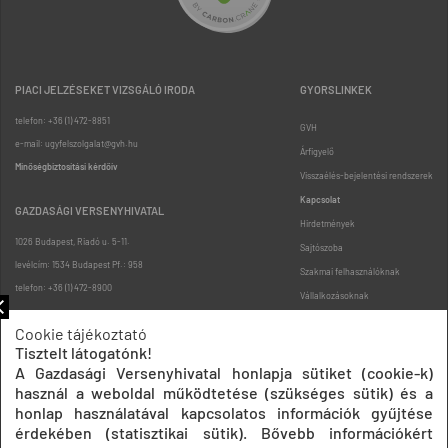
PIACI JELZÉSEKET VIZSGÁLÓ IRODA
GYORSLINKEK
telefon: +36 (1) 472-8851
GVH
e-mail: ugyfelszolgalat@gvh.hu
Árfigyelő
Minőségbiztosítási kérdőív
Visszaélés-bejelentési rendszerek
Kapcsolat
GAZDASÁGI VERSENYHIVATAL
Hirdetmények
1026 Budapest, Riadó u. 5-11.
Sajtószoba
levélcím: 1534 Budapest Pf.: 958
Szakmai felhasználóknak
telefon: +36 (1) 472-8900
Vállalkozásoknak
Fogyasztóknak
Cookie tájékoztató
Podcast
Tisztelt látogatónk!
Oldaltérkép
A Gazdasági Versenyhivatal honlapja sütiket (cookie-k)
használ a weboldal működtetése (szükséges sütik) és a
honlap használatával kapcsolatos információk gyűjtése
érdekében (statisztikai sütik). Bővebb információkért