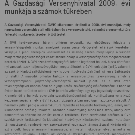
A Gazdasági Versenyhivatal 2009. évi
munkája a számok tükrében
A Gazdasági Versenyhivatal (GVH) sikeresnek értékeli a 2009. évi munkáját, mely
nagyszámú versenyhivatali eljárásban és a versenypártoló, valamint a versenykultúra
fejlesztő munka erősítésében öltött testet.
A GVH tevékenysége három pilléren nyugszik. Az elsődleges feladata a
versenyfelügyeleti munka, amelynek során versenyfelügyeleti eljárások keretében
vizsgálja a piaci szereplők viselkedését és szükség esetén megállapítja a vizsgált
magatartás jogellenességét és azt szankcionálja a versenytörvény által meghatározott
keretek között. A GVH ezen tevékenységéről lehet a legtöbbet hallani, hisz a döntések
nyilvánosak, azok teljes szövegükben megtalálhatók a GVH honlapján ([url]), valamint
az azokról kiadott sajtóközlemények is ugyanitt olvashatóak ([url] címen a Sajtószoba
fül alatt). A második pillérbe tartozik a versenypártolási tevékenység, amely a
versenyszempontú jogszabály-véleményező munkát jelenti és a GVH ezen
tevékenységével kapcsolódik be a jogalkotási tevékenység előkészítésébe. Ebben az
évben is sok területen adott a GVH jelentős véleményt egy-egy jogszabálytervezethez.
Kiemelendő a bankok egyoldalú szerződésmódosításának korlátozására vonatkozó
kezdeményezés, amely a GVH ágazati vizsgálataiban megfogalmazottakon alapult. A
harmadik pillér pedig a versenykultúra fejlesztő és terjesztő tevékenység, amely nem
kimondottan hatósági feladata, azonban pillanatnyilag nincs más szerv, amely erre
koncentrálva töltené be az űrt ezen a területen. Ezen részfeladat körében a GVH
szakkönyvek fordításával és kiadásával, kiadványok készítésével, szakmai kutatások
támogatásával, rendezvények szervezésével vagy azok támogatásával kívánja elérni
azt a célt, hogy a verseny hasznossága, a hivatal működése, elvei, ismertté és
köztudottá váljanak. Ebben az évben a Versenykultúra Központ meghívására