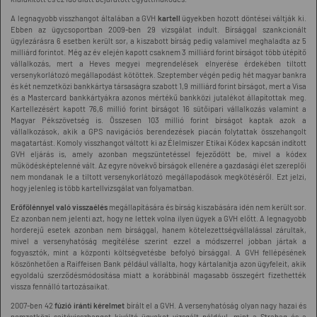
A legnagyobb visszhangot általában a GVH
kartell
ügyekben hozott döntései váltják ki.
Ebben az ügycsoportban 2009-ben 29 vizsgálat indult. Bírsággal szankcionált
ügylezárásra 6 esetben került sor, a kiszabott bírság pedig valamivel meghaladta az 5
milliárd forintot. Még az év elején kapott csaknem 3 milliárd forint bírságot több útépítő
vállalkozás, mert a Heves megyei megrendelések elnyerése érdekében tiltott
versenykorlátozó megállapodást kötöttek. Szeptember végén pedig hét magyar bankra
és két nemzetközi bankkártya társaságra szabott 1,9 milliárd forint bírságot, mert a Visa
és a Mastercard bankkártyákra azonos mértékű bankközi jutalékot állapítottak meg.
Kartellezésért kapott 76,6 millió forint bírságot 16 sütőipari vállalkozás valamint a
Magyar Pékszövetség is. Összesen 103 millió forint bírságot kaptak azok a
vállalkozások, akik a GPS navigációs berendezések piacán folytattak összehangolt
magatartást. Komoly visszhangot váltott ki az Élelmiszer Etikai Kódex kapcsán indított
GVH eljárás is, amely azonban megszüntetéssel fejeződött be, mivel a kódex
működésképtelenné vált. Az egyre növekvő bírságok ellenére a gazdasági élet szereplői
nem mondanak le a tiltott versenykorlátozó megállapodások megkötéséről. Ezt jelzi,
hogy jelenleg is több kartellvizsgálat van folyamatban.
Erőfölénnyel való visszaélés
megállapítására és bírság kiszabására idén nem került sor.
Ez azonban nem jelenti azt, hogy ne lettek volna ilyen ügyek a GVH előtt. A legnagyobb
horderejű esetek azonban nem bírsággal, hanem kötelezettségvállalással zárultak,
mivel a versenyhatóság megítélése szerint ezzel a módszerrel jobban jártak a
fogyasztók, mint a központi költségvetésbe befolyó bírsággal. A GVH fellépésének
köszönhetően a Raiffeisen Bank például vállalta, hogy kártalanítja azon ügyfeleit, akik
egyoldalú szerződésmódosítása miatt a korábbinál magasabb összegért fizethették
vissza fennálló tartozásaikat.
2007-ben 42
fúzió iránti kérelmet
bírált el a GVH. A versenyhatóság olyan nagy hazai és
nemzetközi sajtóvisszhangot kiváltó ügyeket vizsgált például, mint a Strabag és a