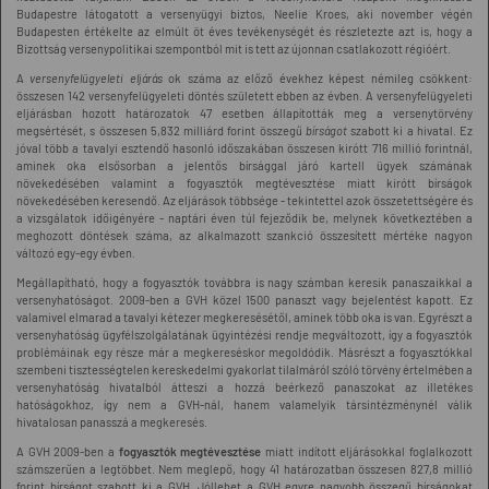
Budapestre látogatott a versenyügyi biztos, Neelie Kroes, aki november végén
Budapesten értékelte az elmúlt öt éves tevékenységét és részletezte azt is, hogy a
Bizottság versenypolitikai szempontból mit is tett az újonnan csatlakozott régióért.
A
versenyfelügyeleti eljárás
ok száma az előző évekhez képest némileg csökkent:
összesen 142 versenyfelügyeleti döntés született ebben az évben. A versenyfelügyeleti
eljárásban hozott határozatok 47 esetben állapították meg a versenytörvény
megsértését, s összesen 5,832 milliárd forint összegű
bírságot
szabott ki a hivatal. Ez
jóval több a tavalyi esztendő hasonló időszakában összesen kirótt 716 millió forintnál,
aminek oka elsősorban a jelentős bírsággal járó kartell ügyek számának
növekedésében valamint a fogyasztók megtévesztése miatt kirótt bírságok
növekedésében keresendő. Az eljárások többsége - tekintettel azok összetettségére és
a vizsgálatok időigényére - naptári éven túl fejeződik be, melynek következtében a
meghozott döntések száma, az alkalmazott szankció összesített mértéke nagyon
változó egy-egy évben.
Megállapítható, hogy a fogyasztók továbbra is nagy számban keresik panaszaikkal a
versenyhatóságot. 2009-ben a GVH közel 1500 panaszt vagy bejelentést kapott. Ez
valamivel elmarad a tavalyi kétezer megkeresésétől, aminek több oka is van. Egyrészt a
versenyhatóság ügyfélszolgálatának ügyintézési rendje megváltozott, így a fogyasztók
problémáinak egy része már a megkereséskor megoldódik. Másrészt a fogyasztókkal
szembeni tisztességtelen kereskedelmi gyakorlat tilalmáról szóló törvény értelmében a
versenyhatóság hivatalból átteszi a hozzá beérkező panaszokat az illetékes
hatóságokhoz, így nem a GVH-nál, hanem valamelyik társintézménynél válik
hivatalosan panasszá a megkeresés.
A GVH 2009-ben a
fogyasztók megtévesztése
miatt indított eljárásokkal foglalkozott
számszerűen a legtöbbet. Nem meglepő, hogy 41 határozatban összesen 827,8 millió
forint bírságot szabott ki a GVH. Jóllehet a GVH egyre nagyobb összegű bírságokat