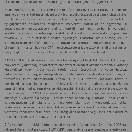
bírósági döntés, melyek elvi - az adott ügyön túlmutató - jelentőséggel bírnak.
Kiemelkedő sikernek tartja a GVH hogy jogerősen pert nyert a biztosítókartell ügyben,
amelyet a hivatal történetének második legnagyobb összegű bírságának kiszabásával
zárt le. A Legfelsőbb Bíróság a GVH-nak adott igazat az országos útépítő kartell, a
nyugdíjbiztosító épületének felújítására szervezett kartell és az egyetemek IT
beszerzéseinek megszerzésére alakított kartell miatt indult perben is. Az elmúlt
években a különböző érdekképviseletek által ajánlott minimálárakat jogsértőnek
találta a GVH. Az érintettek e döntés jogosságát is vitatták, ám a bíróság végül a
versenyhatóság érvelését fogadta el. Ugyancsak sikerként könyvelhető el, hogy a
bíróság nem vitatta, hogy az OTP megtévesztette a fogyasztókat, amikor azt ígérte,
hogy meghatározott ideig kamatmentesen használhatják hitelkártyájukat.
A GVH 2009-ben is aktív
versenypártolási tevékenységet
folytatott. Amellett, hogy igen
nagy számú jogszabály-tervezetet véleményezett és adott azokhoz érdemi, a verseny
kialakulását vagy hatékonyabbá tételé célzó észrevételt, a versenyhatóság
bekapcsolódott a magyar mezőgazdaság problémáinak orvoslását célzó kormányzati
törekvések miatt kibontakozott vitába is. A GVH szerint hosszabb távon a
mezőgazdaságban is a piaci kényszerekhez való rugalmas alkalmazkodás
garantálhatja mind az ágazat versenyképesebbé válását, mind a magyar fogyasztók és
társadalom jólétét. A GVH meggyőződése szerint az élelmiszer piacokon a verseny nem
akadálya a versenyképességnek, hanem éppen annak egyik forrása. Éppen ezért a
versenyhatóság azt ajánlotta a jogalkotóknak, hogy kikényszeríthető etikai
szabályokat vezessen be a beszállítók és a kereskedők közötti aszimmetrikus üzleti
viszonyok rendezése érdekében. Az Országgyűlés azonban végül másként döntött és
törvényben igyekszik szabályozni ezt a kérdést.
A GVH számára rendkívül fontos a hazai versenykultúra ápolása. Az e célra 2006-ban
létrejött Versenykultúra Központ (GVH VKK) idén is folytatta a versenykultúra érdekében