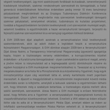
végzett tevékenységeit, úgy mint szakkönyvek fordítását és kiadását, ismeretterjesztő
kiadványok készítését, szakmai rendezvények szervezését és támogatását, a fiatal
generáció érdeklődésének felkeltése érdekében pedig immár 10 éves tanulmányi
pályázatának meghirdetését és az Országos Tudományos Diákköri Konferencia
támogatását. Ősszel újfent meghirdette más szervezetek tevékenységét támogató
szakmai pályázatait, amelyekkel oktatási, tudományos és kutatási projekteket,
továbbá a fogyasztóvédelem területén tevékenykedő civil szervezetek munkáját segíti,
valamint továbbra is együttműködik a hazai versenykultúrát támogató, terjesztő és
fejlesztő szakmai szervezetekkel és a versenyjogi ügyekben ítélkező bírákkal.
A GVH 2005-ben díjat alapított azoknak a versenyhivatalon kívül tevékenykedő
szakembereknek, akik az adott évben a legtöbbet teszik a versenykultúra
fejlesztéséért Magyarországon. A GVH döntése alapján 2009-ben a Versenykultúráért
Díjat Alexa Noémi, a Transparency International Magyarország ügyvezető igazgatója
kapta, hiszen a tisztességes verseny védelmében, a korrupciómentes közélet
érdekében - a Kuratóriuma támogatásával - olyan cselekedetre szánta el magát, amely
a jövőre nézve is iránymutatást ad a legmagasabb szintű döntéshozók részére és
egyben hozzájárul a GVH munkájának megismertetéséhez is. Tavasszal az új kormány
megalakulásakor arra hívta fel a Miniszterelnök és a közvélemény figyelmét, hogy egyik
miniszterjelöltje olyan cég vezetését látta el, amely kartellezés miatt jogerősen
marasztalt. A díjazott a meggyőződését a miniszterelnöki megkeresést követő média
érdeklődés során is kifejtette, amelyből a laikusok számára is egyértelműen látható
volt, hogy léteznek még a szabályok betartása, a tisztességes eljárás mellett síkra
szálló személyek, szervezetek. Alexa Noémi a GVH munkáját is erősen felértékelte
azzal, hogy felhívta arra a figyelmet: a versenyszabályok megszegésének komoly és
visszafordíthatatlan következményei lehetnek. Emellett a VKK ebben az évben először
ítélte oda és adta át a Versenykultúráért Média Díjat, amelyet ebben az évben az
InfoRádió szerkesztősége nevében Módos Márton vehetett át. A Versenykultúráért