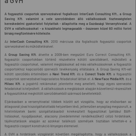
a GVH
A fogyasztói csoportok szervezésével foglalkozó InterCash Consulting Kft., a Group
Saving Kft. valamint a vele szerződésben álló vállalkozások tisztességtelen
kereskedelmi gyakorlatot folytattak - állapította meg a Gazdasági Versenyhivatal. A
GVH a vállalkozásokat - a kiszabható legmagasabb - összesen közel 60 millió forint
bírság megfizetésére kötelezte.
Az
InterCash Consulting Kft.
2010 márciusa óta foglalkozik fogyasztói csoportok
szervezésével és működtetésével.
A
Group Saving Kft.
átvette a 2009-ben megszűnt
Euro Correct Consulting Kft.
fogyasztói csoportokban történő részvételre kötött szerződéseit, működteti a
fogyasztói csoportokat, valamint megbízásokat ad más vállalkozásoknak a fogyasztói
csoportokhoz kapcsolódó szervezői tevékenység ellátására. A Group Saving Kft-vel
kötött szerződés értelmében a
Navi Trend Kft.
és a
Conect Trade Kft.
a fogyasztói
csoportok szervezésével kapcsolatos feladatokat láttak el. A
New Face Média Kft.
és a
Milsec Kft.
a jogsértő reklámokat jelentette meg amellett, hogy egyes szervezési
feladatokat is teljesített. A vállalkozások a megbízások alapján közvetlenül részesültek
a fogyasztókkal megkötött szerződésekből származó bevételekből.
Eljárásaiban a versenyhivatal többek között azt vizsgálta, hogy az elsősorban az
átlagosnál jóval kiszolgáltatottabb helyzetben lévő, jellemzően anyagilag megszorult, a
hitelintézetek banki szolgáltatásaiból kirekesztett fogyasztókat (például BAR-
listásokat, nyugdíjasokat, alacsony jövedelemmel rendelkezőket) célzó hirdetések,
tájékoztatások alapján az azokkal találkozó személyek tisztában lehettek-e a
fogyasztói csoport konstrukció lényeges elemeivel.
A GVH a hirdetések vizsgálatát követően megállapította, hogy a vállalkozások a