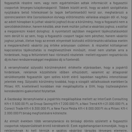
fogyasztók részére nem, vagy nem egyértelműen adtak információt a fogyasztói
csoportok lényeges tulajdonságairól. Többek között arról, hogy az adott szolgáltatás
nyújtására belső hitelezéssel (a tagok befizetéseiből) kerül sor, meghatározó a
szerencseelem léte (sorsolásokon és/vagy előtörlesztés vállalása alapján dől el, hogy
az adott hónapban ki juthat vásárlói joghoz) és az a körülmény, hogy a fogyasztó nem a
szerződéskötéskor, hanem később, akár évek múltán juthat a vásárlási joghoz, s ezáltal
a megszerezni kívánt dologhoz. A nyomtatott sajtóban megjelent tájékoztatásokból
nem derült ki az sem, hogy a fogyasztói csoport tagjai nem pénzhez, hanem vásárlói
joghoz jutnak, illetve hogy az ennek elnyerését biztosító előtörlesztés vállalása esetén
a megszerezhető vásárlói jog értéke arányosan csökken. A részvétel költségeivel
kapcsolatos tájékoztatás is megtévesztőnek minősült, mivel nem utaltak arra a
hirdetések, hogy a feltüntetett havi -törlesztő részletek- mellett egyszeri regisztrációs
díj és havi rendszerességgel megbízási díj is fizetendő.
A versenyhivatal súlyosító körülményként értékelte eljárásaiban, hogy a jogsértő
hirdetések, reklámok közzététele időben elhúzódott, valamint az átlagosnál
sérülékenyebb fogyasztók igen széles körét elérő lapokban nagyfokú intenzitással
jelentek meg. Súlyosító körülmény továbbá, hogy a vizsgált vállalkozások esetében (a
Milsec Kft. kivételével) korábban már megállapította a GVH, hogy tisztességtelen
kereskedelmi gyakorlatot folytattak.
A Gazdasági Versenyhivatal a jogsértés megállapítása mellett az InterCash Consulting
Kft-t 11.500.00 Ft, az Group Saving Kft-t 7.200.000 Ft, a Navi Trend Kft-t 21.000.000 Ft, a
Conect Trade Kft-t 9.300.000 Ft, a New Face Média Kft-t 8.000.000 Ft és a Milsec Kft-t
2.000.000 Ft bírság megfizetésére kötelezte.
Az elmúlt években több versenytanácsi és bírósági döntés született a fogyasztói
csoportok népszerűsítését érintő kérdésekről. Ezek egybehangzóan kimondják, hogy a
reklámoknak ki kell térniük e sajátos vásárlási társulás lényeges elemeire,