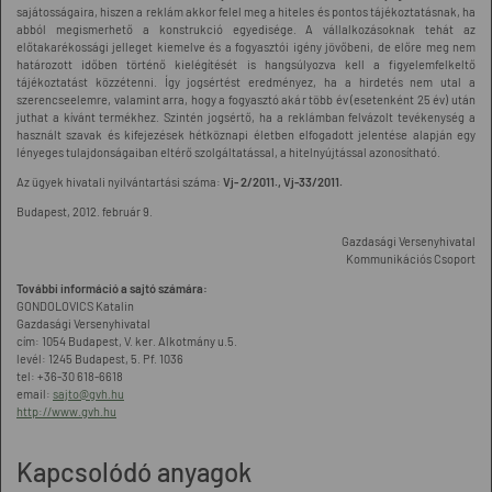
sajátosságaira, hiszen a reklám akkor felel meg a hiteles és pontos tájékoztatásnak, ha
abból megismerhető a konstrukció egyedisége. A vállalkozásoknak tehát az
előtakarékossági jelleget kiemelve és a fogyasztói igény jövőbeni, de előre meg nem
határozott időben történő kielégítését is hangsúlyozva kell a figyelemfelkeltő
tájékoztatást közzétenni. Így jogsértést eredményez, ha a hirdetés nem utal a
szerencseelemre, valamint arra, hogy a fogyasztó akár több év (esetenként 25 év) után
juthat a kívánt termékhez. Szintén jogsértő, ha a reklámban felvázolt tevékenység a
használt szavak és kifejezések hétköznapi életben elfogadott jelentése alapján egy
lényeges tulajdonságaiban eltérő szolgáltatással, a hitelnyújtással azonosítható.
Az ügyek hivatali nyilvántartási száma:
Vj- 2/2011., Vj-33/2011.
Budapest, 2012. február 9.
Gazdasági Versenyhivatal
Kommunikációs Csoport
További információ a sajtó számára:
GONDOLOVICS Katalin
Gazdasági Versenyhivatal
cím: 1054 Budapest, V. ker. Alkotmány u.5.
levél: 1245 Budapest, 5. Pf. 1036
tel: +36-30 618-6618
email:
sajto@gvh.hu
http://www.gvh.hu
Kapcsolódó anyagok