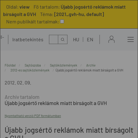
Oldal:
view
Fő tartalom:
Újabb jogsértő reklámok miatt
bírságolt a GVH
Téma:
[2021_gvh-hu, default]
Nem publikált tartalmak:
l-
Kereső
Iratbetekintés
HU
EN
t
Főoldal
Sajtószoba
Sajtóközlemények
Archív
2012-es sajtóközlemények
Újabb jogsértő reklámok miatt bírságolt a GVH
2012. 02. 09.
Újabb jogsértő reklámok miatt bírságolt a GVH
Nyomtatható verzió PDF formátumban
Újabb jogsértő reklámok miatt bírságolt