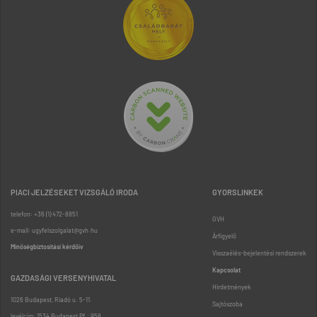
PIACI JELZÉSEKET VIZSGÁLÓ IRODA
GYORSLINKEK
telefon: +36 (1) 472-8851
GVH
e-mail: ugyfelszolgalat@gvh.hu
Árfigyelő
Minőségbiztosítási kérdőív
Visszaélés-bejelentési rendszerek
Kapcsolat
GAZDASÁGI VERSENYHIVATAL
Hirdetmények
1026 Budapest, Riadó u. 5-11.
Sajtószoba
levélcím: 1534 Budapest Pf.: 958