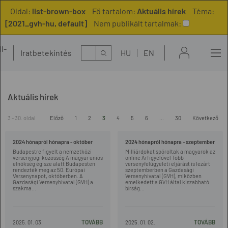
Oldal:
list-brown-box
Fő tartalom:
Aktuális hírek
Téma:
[2021_gvh-hu, default]
Nem publikált tartalmak:
l-
Kereső
Iratbetekintés
HU
EN
t
Aktuális hírek
3 - 30. oldal
Előző
1
2
3
4
5
6
...
30
Következő
2024 hónapról hónapra - október
2024 hónapról hónapra - szeptember
Budapestre figyelt a nemzetközi
Milliárdokat spóroltak a magyarok az
versenyjogi közösség A magyar uniós
online Árfigyelővel Több
elnökség égisze alatt Budapesten
versenyfelügyeleti eljárást is lezárt
rendezték meg az 50. Európai
szeptemberben a Gazdasági
Versenynapot, októberben. A
Versenyhivatal (GVH), miközben
Gazdasági Versenyhivatal (GVH) a
emelkedett a GVH által kiszabható
szakma...
bírság...
TOVÁBB
TOVÁBB
2025. 01. 03.
2025. 01. 02.