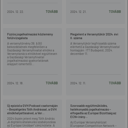
TOVÁBB
TOVÁBB
2024. 12. 22.
2024. 12. 21.
Fúziós jogalkalmazási közlemény
Megjelent a Versenytükör 2024. évi
felülvizsgálata
II. száma
A versenytörvény 36. § (6)
A Versenytükör legfrissebb száma
bekezdésének megfelelően a
elérhető a Gazdasági Versenyhivatal
Gazdasági Versenyhivatal elnöke a
honlapján: ITT Budapest, 2024.
Versenytanács elnökével együttesen
december 11.
a Gazdasági Versenyhivatal
jogalkalmazási gyakorlatának
alapjait ismertető...
TOVÁBB
TOVÁBB
2024. 12. 18.
2024. 12. 11.
Új epizód a GVH Podcast csatornáján
Szorosabb együttműködés,
– Beszélgetés Tóth Andrással, a GVH
hatékonyabb jogalkalmazás –
elnökhelyettesével, a Ver...
elfogadta az Európai Bizottság az
ECN+ irány...
2024 őszén jelent meg Tóth András
„A digitális átalakulás szabályozása
Az Európai Versenyhálózat
az Európai Unióban” című kötete. A
(European Competition Network –