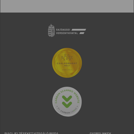
PIACI JELZÉSEKET VIZSGÁLÓ IRODA
GYORSLINKEK