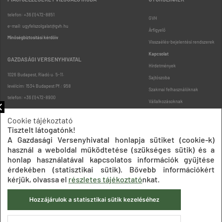
telefon: +36 (1) 472-8851
GVH
e-mail: ugyfelszolgalat@gvh.hu
Árfigyelő
Minőségbiztosítási kérdőív
Visszaélés-bejelentési rendszerek
Kapcsolat
GAZDASÁGI VERSENYHIVATAL
Hirdetmények
1026 Budapest, Riadó u. 5-11.
Sajtószoba
levélcím: 1534 Budapest Pf.: 958
Szakmai felhasználóknak
telefon: +36 (1) 472-8900
Vállalkozásoknak
Fogyasztóknak
Cookie tájékoztató
Podcast
Tisztelt látogatónk!
Oldaltérkép
A Gazdasági Versenyhivatal honlapja sütiket (cookie-k)
használ a weboldal működtetése (szükséges sütik) és a
honlap használatával kapcsolatos információk gyűjtése
érdekében (statisztikai sütik). Bővebb információkért
kérjük, olvassa el
részletes tájékoztató
nkat.
Hozzájárulok a statisztikai sütik kezeléséhez
Impresszum
Adatkezelési tájékoztatók
Akadálymentesítési nyilatkozat
Közadatkereső
Süti beállítások
ÁSZF