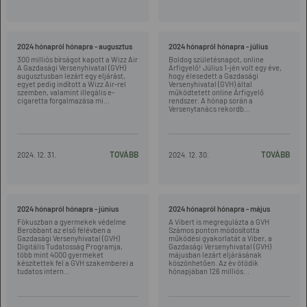
2024 hónapról hónapra - augusztus
2024 hónapról hónapra - július
300 milliós bírságot kapott a Wizz Air
Boldog születésnapot, online
A Gazdasági Versenyhivatal (GVH)
Árfigyelő! Július 1-jén volt egy éve,
augusztusban lezárt egy eljárást,
hogy élesedett a Gazdasági
egyet pedig indított a Wizz Air-rel
Versenyhivatal (GVH) által
szemben, valamint illegális e-
működtetett online Árfigyelő
cigaretta forgalmazása mi...
rendszer. A hónap során a
Versenytanács rekordb...
TOVÁBB
TOVÁBB
2024. 12. 31.
2024. 12. 30.
2024 hónapról hónapra - június
2024 hónapról hónapra - május
Fókuszban a gyermekek védelme
A Vibert is megregulázta a GVH
Berobbant az első félévben a
Számos ponton módosította
Gazdasági Versenyhivatal (GVH)
működési gyakorlatát a Viber, a
Digitális Tudatosság Programja,
Gazdasági Versenyhivatal (GVH)
több mint 4000 gyermeket
májusban lezárt eljárásának
készítettek fel a GVH szakemberei a
köszönhetően. Az év ötödik
tudatos intern...
hónapjában 126 milliós...