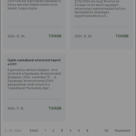
GVH Podcast legfrissebb adásában a
ECN) 2004 óta nyújt fórumot az
könyv szerzője többek között arról
Európai Unión belüli egységes
beszél, hogy a digita...
versenyjogi jogalkalmazási kultúra
fejlődéséhez szükséges
együttműködés és a k...
TOVÁBB
TOVÁBB
2024. 12. 04.
2024. 12. 02.
Újabb családbarát elismerést kapott
a GVH
Egyensúly a változó világban - erre
törekszik a Gazdasági Versenyhivatal
Budapest, 2024. november 15. – A
Gazdasági Versenyhivatal (GVH)
pályázatával ismét elnyerte a
Családbarát Munkahely díjat. ...
TOVÁBB
2024. 11. 15.
3 - 30. oldal
Előző
1
2
3
4
5
6
...
30
Következő