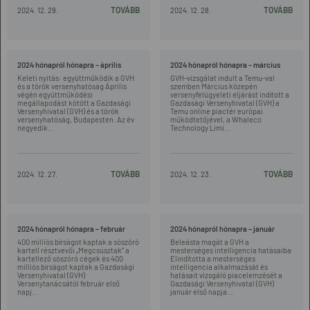
TOVÁBB
TOVÁBB
2024. 12. 29.
2024. 12. 28.
2024 hónapról hónapra – április
2024 hónapról hónapra – március
Keleti nyitás: együttműködik a GVH
GVH-vizsgálat indult a Temu-val
és a török versenyhatóság Április
szemben Március közepén
végén együttműködési
versenyfelügyeleti eljárást indított a
megállapodást kötött a Gazdasági
Gazdasági Versenyhivatal (GVH) a
Versenyhivatal (GVH) és a török
Temu online piactér európai
versenyhatóság, Budapesten. Az év
működtetőjével, a Whaleco
negyedik...
Technology Limi...
TOVÁBB
TOVÁBB
2024. 12. 27.
2024. 12. 23.
2024 hónapról hónapra – február
2024 hónapról hónapra – január
400 milliós bírságot kaptak a sószóró
Beleásta magát a GVH a
kartell résztvevői „Megcsúsztak” a
mesterséges intelligencia hatásaiba
kartellező sószóró cégek és 400
Elindította a mesterséges
milliós bírságot kaptak a Gazdasági
intelligencia alkalmazását és
Versenyhivatal (GVH)
hatásait vizsgáló piacelemzését a
Versenytanácsától február első
Gazdasági Versenyhivatal (GVH)
napj...
január első napja...