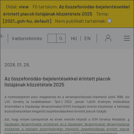
Oldal:
view
Fő tartalom:
Az összefonódás-bejelentésekkel
érintett piacok listájának közzététele 2025
Téma:
[2021_gvh-hu, default]
Nem publikált tartalmak:
l-
Kereső
Iratbetekintés
HU
EN
t
2026. 01. 29.
Az összefonódás-bejelentésekkel érintett piacok
listájának közzététele 2025
A tisztességtelen piaci magatartás és a versenykorlátozás tilalmáról szóló 1996. évi
LVII. törvény (a továbbiakban: Tpvt.) 2022. január 1-jétől érvényes módosítása
értelmében a Gazdasági Versenyhivatal (GVH) honlapján évente közzéteszi a hatósági
bizonyítványokban megjelölt összefonódásokkal érintett piacok listáját
.
Azt, hogy milyen szempontok és elvek mentén teljesíti a GVH törvényi feladatát,
a
Gazdasági Versenyhivatal elnökének és a Gazdasági Versenyhivatal Versenytanácsa
elnökének a hatósági bizonyítványban megjelölt összefonódással érintett piacok
listájának évente történő közzétételéről szóló 1/2022. közleménye
tartalmazza.