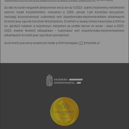
Az idei év során negyedik alkalommal kerül sor az 1/2022. számú közlemény mellékletei
szerinti listák közzétételére, melyeken a 2025. január 1-jét követően benyújtott,
hatósági bizonyítvánnyal tudomásul vett összefonódás-bejelentésekben alkalmazott
érintett piac opciók kerültek feltüntetésre. Emellett a tavalyi évhez hasonlóan a GVH az
ún. gördülő listákat is közzéteszi, melyeken az utóbbi három év során – azaz a 2023-
2025. éveket felölelő időszakban – tudomásul vett összefonódás-bejelentésekben
alkalmazott érintett piac opciókat szerepelteti.
Az érintett piacokra vonatkozó listák a GVH honlapján
ITT
érhetőek el.