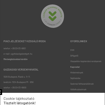
PIACI JELZÉSEKET VIZSGÁLÓ IRODA
GYORSLINKEK
telefon: +36 (1) 472-8851
GVH
e-mail: ugyfelszolgalat@gvh.hu
Árfigyelő
Minőségbiztosítási kérdőív
Visszaélés-bejelentési rendszerek
Kapcsolat
GAZDASÁGI VERSENYHIVATAL
Hirdetmények
1026 Budapest, Riadó u. 5-11.
Sajtószoba
levélcím: 1534 Budapest Pf.: 958
Szakmai felhasználóknak
telefon: +36 (1) 472-8900
Vállalkozásoknak
Fogyasztóknak
Cookie tájékoztató
Podcast
Tisztelt látogatónk!