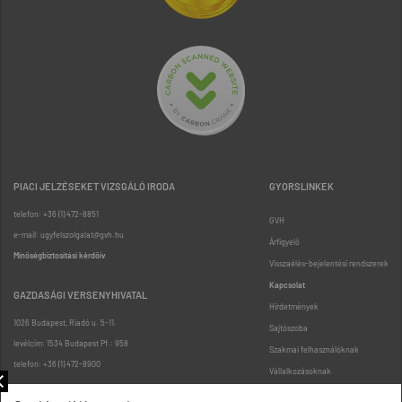
PIACI JELZÉSEKET VIZSGÁLÓ IRODA
GYORSLINKEK
telefon: +36 (1) 472-8851
GVH
e-mail: ugyfelszolgalat@gvh.hu
Árfigyelő
Minőségbiztosítási kérdőív
Visszaélés-bejelentési rendszerek
Kapcsolat
GAZDASÁGI VERSENYHIVATAL
Hirdetmények
1026 Budapest, Riadó u. 5-11.
Sajtószoba
levélcím: 1534 Budapest Pf.: 958
Szakmai felhasználóknak
telefon: +36 (1) 472-8900
Vállalkozásoknak
Fogyasztóknak