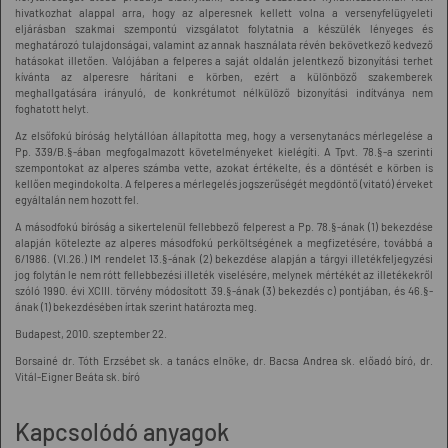
hivatkozhat alappal arra, hogy az alperesnek kellett volna a versenyfelügyeleti
eljárásban szakmai szempontú vizsgálatot folytatnia a készülék lényeges és
meghatározó tulajdonságai, valamint az annak használata révén bekövetkező kedvező
hatásokat illetően. Valójában a felperes a saját oldalán jelentkező bizonyítási terhet
kívánta az alperesre hárítani e körben, ezért a különböző szakemberek
meghallgatására irányuló, de konkrétumot nélkülöző bizonyítási indítványa nem
foghatott helyt.
Az elsőfokú bíróság helytállóan állapította meg, hogy a versenytanács mérlegelése a
Pp. 339/B.§-ában megfogalmazott követelményeket kielégíti. A Tpvt. 78.§-a szerinti
szempontokat az alperes számba vette, azokat értékelte, és a döntését e körben is
kellően megindokolta. A felperes a mérlegelés jogszerűségét megdöntő (vitató) érveket
egyáltalán nem hozott fel.
A másodfokú bíróság a sikertelenül fellebbező felperest a Pp. 78.§-ának (1) bekezdése
alapján kötelezte az alperes másodfokú perköltségének a megfizetésére, továbbá a
6/1986. (VI.26.) IM rendelet 13.§-ának (2) bekezdése alapján a tárgyi illetékfeljegyzési
jog folytán le nem rótt fellebbezési illeték viselésére, melynek mértékét az illetékekről
szóló 1990. évi XCIII. törvény módosított 39.§-ának (3) bekezdés c) pontjában, és 46.§-
ának (1) bekezdésében írtak szerint határozta meg.
Budapest, 2010. szeptember 22.
Borsainé dr. Tóth Erzsébet sk. a tanács elnöke, dr. Bacsa Andrea sk. előadó bíró, dr.
Vitál-Eigner Beáta sk. bíró
Kapcsolódó anyagok