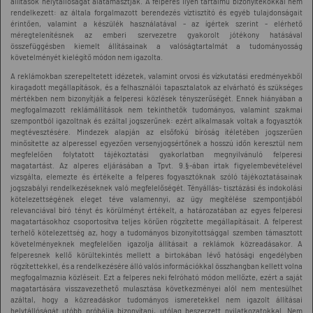
állítások helytállóságát alátámasztják. A felperes ilyen tartalmú bizonyítékokkal nem
rendelkezett: az általa forgalmazott berendezés víztisztító és egyéb tulajdonságait
érintően, valamint a készülék használatával - az ígértek szerint - elérhető
méregtelenítésnek az emberi szervezetre gyakorolt jótékony hatásával
összefüggésben kiemelt állításainak a valóságtartalmát a tudományosság
követelményét kielégítő módon nem igazolta.
A reklámokban szerepeltetett idézetek, valamint orvosi és vízkutatási eredményekből
kiragadott megállapítások, és a felhasználói tapasztalatok az elvárható és szükséges
mértékben nem bizonyítják a felperesi közlések tényszerűségét. Ennek hiányában a
megfogalmazott reklámállítások nem tekinthetők tudományos, valamint szakmai
szempontból igazoltnak és ezáltal jogszerűnek: ezért alkalmasak voltak a fogyasztók
megtévesztésére. Mindezek alapján az elsőfokú bíróság ítéletében jogszerűen
minősítette az alperessel egyezően versenyjogsértőnek a hosszú időn keresztül nem
megfelelően folytatott tájékoztatási gyakorlatban megnyilvánuló felperesi
magatartást. Az alperes eljárásában a Tpvt. 9.§-ában írtak figyelembevételével
vizsgálta, elemezte és értékelte a felperes fogyasztóknak szóló tájékoztatásainak
jogszabályi rendelkezéseknek való megfelelőségét. Tényállás- tisztázási és indokolási
kötelezettségének eleget téve valamennyi, az ügy megítélése szempontjából
relevanciával bíró tényt és körülményt értékelt, a határozatában az egyes felperesi
magatartásokhoz csoportosítva teljes körűen rögzítette megállapításait. A felperest
terhelő kötelezettség az, hogy a tudományos bizonyítottsággal szemben támasztott
követelményeknek megfelelően igazolja állításait a reklámok közreadásakor. A
felperesnek kellő körültekintés mellett a birtokában lévő hatósági engedélyben
rögzítettekkel, és a rendelkezésére álló valós információkkal összhangban kellett volna
megfogalmaznia közléseit. Ezt a felperes neki felróható módon mellőzte, ezért a saját
magatartására visszavezethető mulasztása következményei alól nem mentesülhet
azáltal, hogy a közreadáskor tudományos ismeretekkel nem igazolt állításai
helytállóságát utóbb próbálja bizonyítani, utólag beszerzett nyilatkozatokkal. Nem