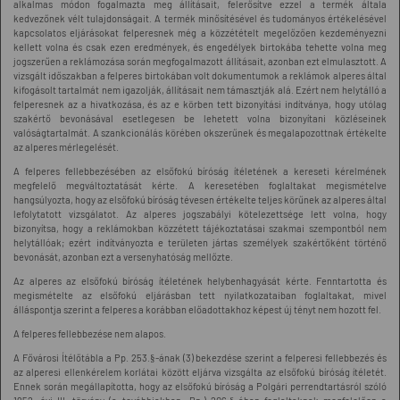
alkalmas módon fogalmazta meg állításait, felerősítve ezzel a termék általa
kedvezőnek vélt tulajdonságait. A termék minősítésével és tudományos értékelésével
kapcsolatos eljárásokat felperesnek még a közzétételt megelőzően kezdeményezni
kellett volna és csak ezen eredmények, és engedélyek birtokába tehette volna meg
jogszerűen a reklámozása során megfogalmazott állításait, azonban ezt elmulasztott. A
vizsgált időszakban a felperes birtokában volt dokumentumok a reklámok alperes által
kifogásolt tartalmát nem igazolják, állításait nem támasztják alá. Ezért nem helytálló a
felperesnek az a hivatkozása, és az e körben tett bizonyítási indítványa, hogy utólag
szakértő bevonásával esetlegesen be lehetett volna bizonyítani közléseinek
valóságtartalmát. A szankcionálás körében okszerűnek és megalapozottnak értékelte
az alperes mérlegelését.
A felperes fellebbezésében az elsőfokú bíróság ítéletének a kereseti kérelmének
megfelelő megváltoztatását kérte. A keresetében foglaltakat megismételve
hangsúlyozta, hogy az elsőfokú bíróság tévesen értékelte teljes körűnek az alperes által
lefolytatott vizsgálatot. Az alperes jogszabályi kötelezettsége lett volna, hogy
bizonyítsa, hogy a reklámokban közzétett tájékoztatásai szakmai szempontból nem
helytállóak; ezért indítványozta e területen jártas személyek szakértőként történő
bevonását, azonban ezt a versenyhatóság mellőzte.
Az alperes az elsőfokú bíróság ítéletének helybenhagyását kérte. Fenntartotta és
megismételte az elsőfokú eljárásban tett nyilatkozataiban foglaltakat, mivel
álláspontja szerint a felperes a korábban előadottakhoz képest új tényt nem hozott fel.
A felperes fellebbezése nem alapos.
A Fővárosi Ítélőtábla a Pp. 253.§-ának (3) bekezdése szerint a felperesi fellebbezés és
az alperesi ellenkérelem korlátai között eljárva vizsgálta az elsőfokú bíróság ítéletét.
Ennek során megállapította, hogy az elsőfokú bíróság a Polgári perrendtartásról szóló