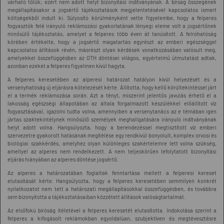
várható tőlük; ezért nem adott helyt bizonyítási indítványának. A bírság összegének
megállapításakor a jogsértő tájékoztatások megjelentetésével kapcsolatos ismert
költségekből indult ki. Súlyosító körülményként vette figyelembe, hogy a felperes
fogyasztók felé irányuló reklámozási gyakorlatának lényegi eleme volt a jogsértőnek
minősülő tájékoztatás, amelyet a felperes több éven át tanúsított. A felróhatóság
körében értékelte, hogy a jogsértő magatartás egyrészt az emberi egészséggel
kapcsolatos állítások révén, másrészt olyan kérdések vonatkozásában valósult meg,
amelyekkel összefüggésben az OTH döntései világos, egyértelmű útmutatást adtak,
azonban ezeket a felperes figyelmen kívül hagyta.
A felperes keresetében az alperesi határozat hatályon kívül helyezését és a
versenyhatóság új eljárásra kötelezését kérte. Állította, hogy kellő körültekintéssel járt
el a termék reklámozása során. Azt a tényt, miszerint jelentős javulás érhető el a
lakosság egészségi állapotában az általa forgalmazott készülékkel előállított víz
fogyasztásával, igazolni tudta volna, amennyiben a versenytanács az e témában igen
jártas szaktekintélynek minősülő személyek meghallgatására irányuló indítványának
helyt adott volna. Hangsúlyozta, hogy a berendezéssel megtisztított víz emberi
szervezetre gyakorolt hatásának megítélése egy rendkívül bonyolult, komplex orvosi és
biológiai szakkérdés, amelyhez olyan különleges szakértelemre lett volna szükség,
amellyel az alperes nem rendelkezett. A nem teljeskörűen lefolytatott bizonyítási
eljárás hiányában az alperes döntése jogsértő.
Az alperes a határozatában foglaltak fenntartása mellett a felperesi kereset
elutasítását kérte. Hangsúlyozta, hogy a felperes keresetében semmilyen konkrét
nyilatkozatot nem tett a határozati megállapításokkal összefüggésben, és továbbra
sem bizonyította a tájékoztatásaiban közzétett állítások valóságtartalmát.
Az elsőfokú bíróság ítéletével a felperes keresetét elutasította. Indokolása szerint a
felperes a kifogásolt reklámokban egyoldalúan, szubjektíven és megtévesztésre