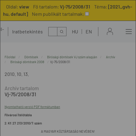
Oldal:
view
Fő tartalom:
Vj-75/2008/31
Téma:
[2021_gvh-
hu, default]
Nem publikált tartalmak:
l-
Kereső
Iratbetekintés
HU
EN
t
Főoldal
Döntések
Bírósági döntések VJ szám alapján
Archív
Bírósági döntések 2008
Vj-75/2008/31
2010. 10. 13.
Vj-75/2008/31
Nyomtatható verzió PDF formátumban
Fővárosi Ítélőtábla
2. Kf. 27. 213/2010/7. szám
A MAGYAR KÖZTÁRSASÁG NEVÉBEN!