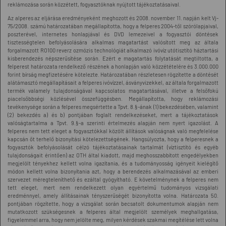
reklámozása során közzétett, fogyasztóknak nyújtott tájékoztatásaival.
Az alperes az eljárása eredményeként meghozott és 2008. november 11. napján kelt Vj-
75/2008. számú határozatában megállapította, hogy a felperes 2004-től szórólapjaival,
poszterével, internetes honlapjával és DVD lemezeivel a fogyasztói döntések
tisztességtelen befolyásolására alkalmas magatartást valósított meg az általa
forgalmazott RO100 reverz ozmózis technológiát alkalmazó ivóvíz utótisztító háztartási
kisberendezés népszerűsítése során. Ezért e magatartás folytatását megtiltotta, a
felperest határozata rendelkező részének a honlapján való közzétételére és 3.000.000
forint bírság megfizetésére kötelezte. Határozatában részletesen rögzítette a döntését
alátámasztó megállapításait a felperes ivóvízzel, ásványvizekkel, az általa forgalmazott
termék valamely tulajdonságával kapcsolatos magatartásával, illetve a felsőfokú
piacelsőbbségi közlésével összefüggésben. Megállapította, hogy reklámozási
tevékenysége során a felperes megsértette a Tpvt. 8.§-ának (1) bekezdésében, valamint
(2) bekezdés a) és b) pontjában foglalt rendelkezéseket, mert a tájékoztatások
valóságtartalma a Tpvt. 9.§-a szerinti értelmezés alapján nem nyert igazolást. A
felperes nem tett eleget a fogyasztókkal közölt állítások valóságnak való megfelelése
kapcsán őt terhelő bizonyítási kötelezettségének. Hangsúlyozta, hogy a felperesnek a
fogyasztók befolyásolását célzó tájékoztatásainak tartalmát (víztisztító és egyéb
tulajdonságait érintően) az OTH által kiadott, majd meghosszabbított engedélyekben
megjelölt tényekhez kellett volna igazítania, és a tudományosság igényeit kielégítő
módon kellett volna bizonyítania azt, hogy a berendezés alkalmazásával az emberi
szervezet méregteleníthető és ezáltal gyógyítható. E követelménynek a felperes nem
tett eleget, mert nem rendelkezett olyan egyértelmű tudományos vizsgálati
eredménnyel, amely állításainak tényszerűségét bizonyította volna. Határozata 50.
pontjában rögzítette, hogy a vizsgálat során becsatolt dokumentumok alapján nem
mutatkozott szükségesnek a felperes által megjelölt személyek meghallgatása,
figyelemmel arra, hogy nem jelölte meg, milyen kérdések szakmai megítélése lett volna