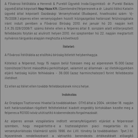
A Fővárosi Ítélőtábla a Herendi & Purebll Ügyvédi Iroda (ügyintéző: dr. Purebl Balázs
ügyvéd) által képviselt
Nap Háza Kft.
(Szentendre) felperesnek a dr. László Ildikó Katalin
ügyvéd által képviselt Gazdasági Versenyhivatal (Budapest, hivatkozási szám: Vj-
75/2008.) alperes ellen versenyügyben hozott közigazgatási határozat felülvizsgálata
iránt indult perében a Fővárosi Bíróság 2010. évi január hó 20. napján kelt
3.K.35.028/2008/7. számú ítélete ellen a felperes által 8. sorszám alatt előterjesztett
fellebbezés folytán az alulírott helyen 2010. évi szeptember hó 22. napján megtartott
nyilvános tárgyalás alapján meghozta a következő
Ítéletet:
A Fővárosi Ítélőtábla az elsőfokú bíróság ítéletét helybenhagyja.
Kötelezi a felperest, hogy 15 napon belül fizessen meg az alperesnek 15.000 (azaz
tizenötezer) forint másodfokú perköltséget, valamint az államnak - az illetékügyekben
eljáró hatóság külön felhívására - 36.000 (azaz harminchatezer) forint fellebbezési
illetéket.
Ez ellen az ítélet ellen további fellebbezésnek nincs helye.
Indokolás
Az Országos Tisztiorvosi Hivatal (a továbbiakban: OTH) által a 2004. október 18. napján
kelt határozatában rögzített feltételekkel kiadott engedély birtokában kezdte meg a
felperes a RO100 ivóvíz utótisztító kisberendezés forgalmazását.
Az alperes annak vizsgálatára indított versenyfelügyeleti eljárást a felperessel
szemben, hogy megsértette-e a tisztességtelen piaci magatartás és a
versenykorlátozás tilalmáról szóló 1996. évi LVII. törvény (a továbbiakban: Tpvt.) III.
fejezetének rendelkezéseit a víztisztító berendezés értékesítését elősegítő