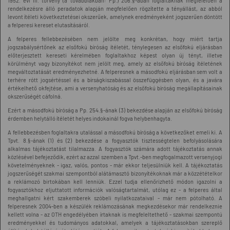
1952. évi III. törvény (a továbbiakban: Pp.) 206.§-ában foglaltaknak megfelelően a
rendelkezésre álló peradatok alapján megfelelően rögzítette a tényállást, az abból
levont ítéleti következtetései okszerűek, amelynek eredményeként jogszerűen döntött
a felperesi kereset elutasításáról.
A felperes fellebbezésében nem jelölte meg konkrétan, hogy miért tartja
jogszabálysértőnek az elsőfokú bíróság ítéletét, ténylegesen az elsőfokú eljárásban
előterjesztett kereseti kérelmében foglaltakhoz képest olyan új tényt, illetve
körülményt vagy bizonyítékot nem jelölt meg, amely az elsőfokú bíróság ítéletének
megváltoztatását eredményezhetné. A felperesnek a másodfokú eljárásban sem volt a
terhére rótt jogsértéssel és a bírságkiszabással összefüggésben olyan, és a javára
értékelhető okfejtése, ami a versenyhatóság és az elsőfokú bíróság megállapításainak
okszerűségét cáfolná.
Ezért a másodfokú bíróság a Pp. 254.§-ának (3) bekezdése alapján az elsőfokú bíróság
érdemben helytálló ítéletét helyes indokainál fogva helybenhagyta.
A fellebbezésben foglaltakra utalással a másodfokú bíróság a következőket emeli ki. A
Tpvt. 8.§-ának (1) és (2) bekezdése a fogyasztók tisztességtelen befolyásolására
alkalmas tájékoztatást tilalmazza. A fogyasztók számára adott tájékoztatás annak
közlésével befejeződik, ezért az azzal szemben a Tpvt.-ben megfogalmazott versenyjogi
követelményeknek - igaz, valós, pontos - már ekkor teljesülniük kell. A tájékoztatás
jogszerűségét szakmai szempontból alátámasztó bizonyítékoknak már a közzétételkor
a reklámozó birtokában kell lenniük. Ezzel tudja ellenőrizhető módon igazolni a
fogyasztókhoz eljuttatott információk valóságtartalmát, utólag ez - a felperes által
meghallgatni kért szakemberek szóbeli nyilatkozataival - már nem pótolható. A
felperesnek 2004-ben a készülék reklámozásának megkezdésekor már rendelkeznie
kellett volna - az OTH engedélyében írtaknak is megfeleltethető - szakmai szempontú
eredményekkel és tudományos adatokkal, amelyek a tájékoztatásokban szereplő