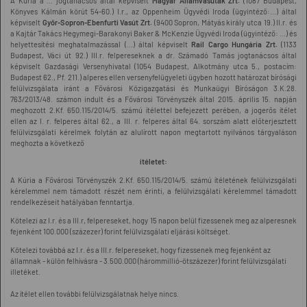
A Kúria a ... jogtanácsos által képviselt
Magyar Államvasutak Zrt.
(1087 Budapest,
Könyves Kálmán körút 54-60.) I.r., az Oppenheim Ügyvédi Iroda (ügyintéző:...) által
képviselt
Győr-Sopron-Ebenfurti Vasút Zrt.
(9400 Sopron, Mátyás király utca 19.) II.r. és
a Kajtár Takács Hegymegi-Barakonyi Baker & McKenzie Ügyvédi Iroda (ügyintéző: ...) és
helyettesítési meghatalmazással (...) által képviselt
Rail Cargo Hungária Zrt.
(1133
Budapest, Váci út 92.) III.r. felpereseknek a dr. Számadó Tamás jogtanácsos által
képviselt Gazdasági Versenyhivatal (1054 Budapest, Alkotmány utca 5., postacím:
Budapest 62., Pf. 211.) alperes ellen versenyfelügyeleti ügyben hozott határozat bírósági
felülvizsgálata iránt a Fővárosi Közigazgatási és Munkaügyi Bíróságon 3.K.28.
763/2013/48. számon indult és a Fővárosi Törvényszék által 2015. április 15. napján
meghozott 2.Kf. 650.115/2014/5. számú ítélettel befejezett perében, a jogerős ítélet
ellen az I. r. felperes által 62., a III. r. felperes által 64. sorszám alatt előterjesztett
felülvizsgálati kérelmek folytán az alulírott napon megtartott nyilvános tárgyaláson
meghozta a következő
ítéletet:
A Kúria a Fővárosi Törvényszék 2.Kf. 650.115/2014/5. számú ítéletének felülvizsgálati
kérelemmel nem támadott részét nem érinti, a felülvizsgálati kérelemmel támadott
rendelkezéseit hatályában fenntartja.
Kötelezi az I.r. és a III.r, felpereseket, hogy 15 napon belül fizessenek meg az alperesnek
fejenként 100.000 (százezer) forint felülvizsgálati eljárási költséget.
Kötelezi továbbá az I.r. és a III.r. felpereseket, hogy fizessenek meg fejenként az
államnak - külön felhívásra - 3.500.000 (hárommillió-ötszázezer) forint felülvizsgálati
illetéket.
Az ítélet ellen további felülvizsgálatnak helye nincs.