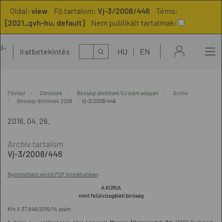
Oldal:
view
Fő tartalom:
Vj-3/2008/446
Téma:
[2021_gvh-hu, default]
Nem publikált tartalmak:
l-
Kereső
Iratbetekintés
HU
EN
t
Főoldal
Döntések
Bírósági döntések VJ szám alapján
Archív
Bírósági döntések 2008
Vj-3/2008/446
2016. 04. 26.
Vj-3/2008/446
Nyomtatható verzió PDF formátumban
A KÚRIA
mint felülvizsgálati bíróság
Kfv.II.37.646/2015/14.szám