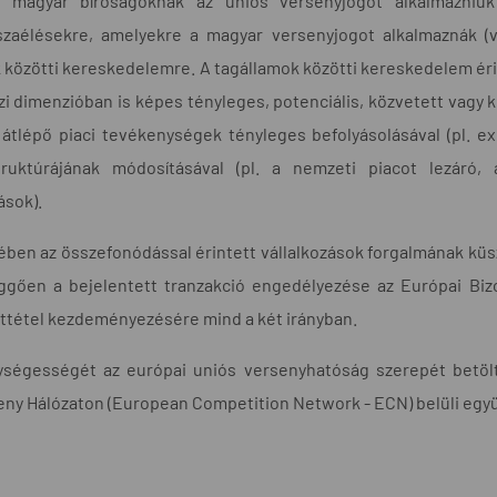
 magyar bíróságoknak az uniós versenyjogot alkalmazniuk
szaélésekre, amelyekre a magyar versenyjogot alkalmaznák (v
k közötti kereskedelemre. A tagállamok közötti kereskedelem ér
i dimenzióban is képes tényleges, potenciális, közvetett vagy k
 átlépő piaci tevékenységek tényleges befolyásolásával (pl. e
uktúrájának módosításával (pl. a nemzeti piacot lezáró, 
ások).
ben az összefonódással érintett vállalkozások forgalmának küs
üggően a bejelentett tranzakció engedélyezése az Európai Bi
ttétel kezdeményezésére mind a két irányban.
ségességét az európai uniós versenyhatóság szerepét betölt
eny Hálózaton (European Competition Network - ECN) belüli egy