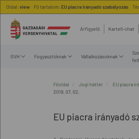
Oldal:
view
Fő tartalom:
EU piacra irányadó szabályozás
Té
Árfigyelő
Kartell-chat
Sz
GVH
Fogyasztóknak
Vállalkozásoknak
fe
Főoldal
Jogi háttér
EU piacra i
2019. 07. 02.
EU piacra irányadó s