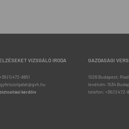
JELZÉSEKET VIZSGÁLÓ IRODA
GAZDASÁGI VERS
+36 (1) 472-8851
1026 Budapest, Riadó
ugyfelszolgalat@gvh.hu
levélcím: 1534 Budap
iztosítási kérdőív
telefon: +36 (1) 472-