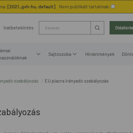
ma:
[2021_gvh-hu, default]
Nem publikált tartalmak:
Kereső
Iratbetekintés
Oldaltérk
akmai
Sajtószoba
Hirdetmények
Dönt
lhasználóknak
rányadó szabályozás
EU piacra irányadó szabályozás
zabályozás