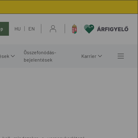
HU
EN
ép
Összefonódás-
ések
Karrier
bejelentések