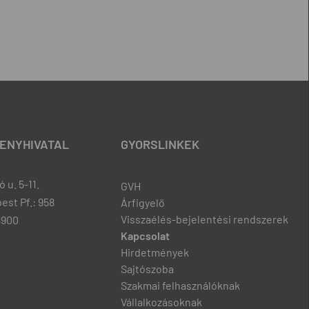
ENYHIVATAL
GYORSLINKEK
 u. 5-11.
GVH
est Pf.: 958
Árfigyelő
Visszaélés-bejelentési rendszerek
8900
Kapcsolat
Hirdetmények
Sajtószoba
Szakmai felhasználóknak
Vállalkozásoknak