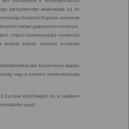
 kell mindazokra a versenykorlátozó
agy párhuzamosan alkalmazzák is), és
intettsége összetett fogalom, amelynek
özvetlen hatást gyakorolni a versenyre.
xport, import tevékenységre vonatkozó
a kívülről érkező versenyt korlátozó
zöbszámokkal való összevetése alapján
zottság vagy a nemzeti versenyhatóság
ő Európai Bizottságból és a tagállami
üttműködés segíti.