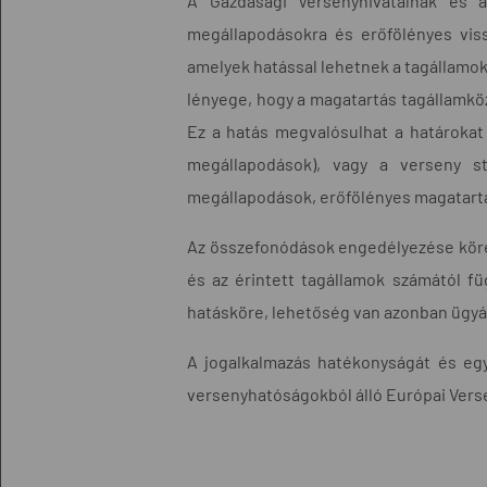
A Gazdasági Versenyhivatalnak és a
megállapodásokra és erőfölényes vis
amelyek hatással lehetnek a tagállamo
lényege, hogy a magatartás tagállamköz
Ez a hatás megvalósulhat a határokat
megállapodások), vagy a verseny str
megállapodások, erőfölényes magatart
Az összefonódások engedélyezése köré
és az érintett tagállamok számától f
hatásköre, lehetőség van azonban ügyá
A jogalkalmazás hatékonyságát és egy
versenyhatóságokból álló Európai Vers