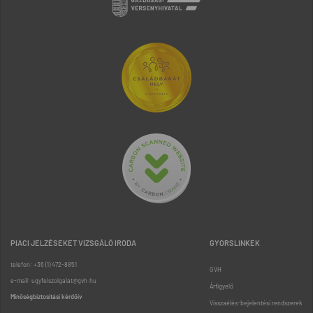
PIACI JELZÉSEKET VIZSGÁLÓ IRODA
GYORSLINKEK
telefon: +36 (1) 472-8851
GVH
e-mail: ugyfelszolgalat@gvh.hu
Árfigyelő
Minőségbiztosítási kérdőív
Visszaélés-bejelentési rendszerek