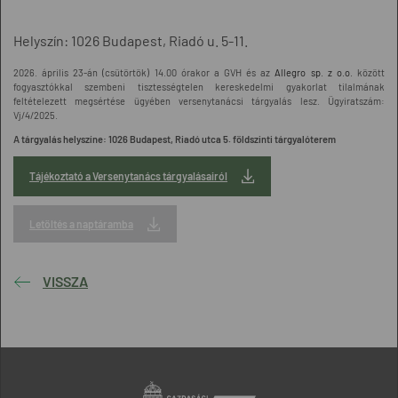
Helyszín:
1026 Budapest, Riadó u. 5-11.
2026. április 23-án (csütörtök) 14.00 órakor a GVH és az
Allegro sp. z o.o.
között
fogyasztókkal szembeni tisztességtelen kereskedelmi gyakorlat tilalmának
feltételezett megsértése ügyében versenytanácsi tárgyalás lesz. Ügyiratszám:
Vj/4/2025.
A tárgyalás helyszíne: 1026 Budapest, Riadó utca 5. földszinti tárgyalóterem
Tájékoztató a Versenytanács tárgyalásairól
Letöltés a naptáramba
VISSZA