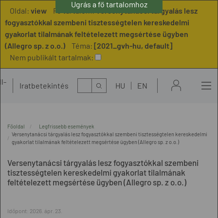
Ugrás a fő tartalomhoz
Ugrás a menühöz
Oldal:
view
Fő tartalom:
Versenytanácsi tárgyalás lesz
fogyasztókkal szembeni tisztességtelen kereskedelmi
gyakorlat tilalmának feltételezett megsértése ügyben
(Allegro sp. z o.o.)
Téma:
[2021_gvh-hu, default]
Nem publikált tartalmak:
l-
Kereső
Iratbetekintés
HU
EN
t
Főoldal
Legfrissebb események
Versenytanácsi tárgyalás lesz fogyasztókkal szembeni tisztességtelen kereskedelmi
gyakorlat tilalmának feltételezett megsértése ügyben (Allegro sp. z o.o.)
Versenytanácsi tárgyalás lesz fogyasztókkal szembeni
tisztességtelen kereskedelmi gyakorlat tilalmának
feltételezett megsértése ügyben (Allegro sp. z o.o.)
Időpont:
2026. ápr. 23.