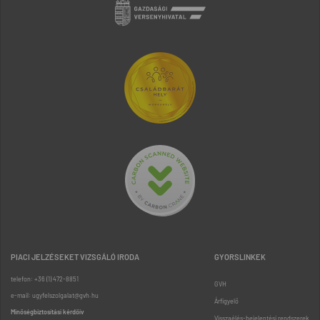
PIACI JELZÉSEKET VIZSGÁLÓ IRODA
GYORSLINKEK
telefon: +36 (1) 472-8851
GVH
e-mail: ugyfelszolgalat@gvh.hu
Árfigyelő
Minőségbiztosítási kérdőív
Visszaélés-bejelentési rendszerek