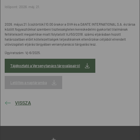
Időpont:
2026. máj. 21.
2026. május 21. (csütörtök) 10.00 órakor a GVH és a DANTE INTERNATIONAL S.A. és társa
között fogyasztókkal szembeni tisztességtelen kereskedelmi gyakorlat tilalmának
feltételezett megsértése miatt folytatott VJ/50/2018. számú eljárásban hozott
határozatban előírt kötelezettségek teljesítésének ellenőrzése céljából elrendelt
utóvizsgálati eljárás tárgyában versenytanácsi tárgyalás lesz.
Ügyiratszám: Vj-6/2025.
Tájékoztató a Versenytanács tárgyalásairól
Letöltés a naptáramba
VISSZA