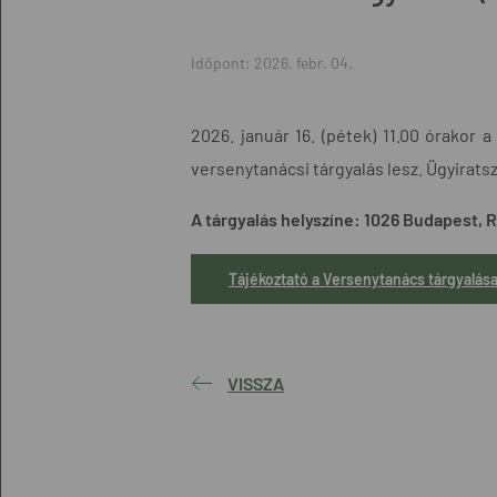
Időpont:
2026. febr. 04.
2026. január 16. (pétek) 11.00 órakor
versenytanácsi tárgyalás lesz. Ügyirats
A tárgyalás helyszíne:
1026 Budapest, Ri
Tájékoztató a Versenytanács tárgyalása
VISSZA