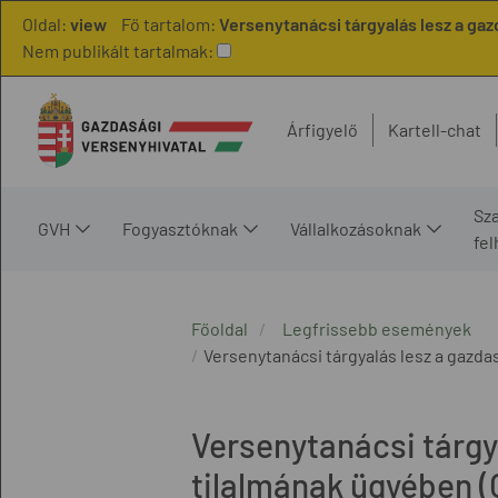
Oldal:
view
Fő tartalom:
Versenytanácsi tárgyalás lesz a gaz
Nem publikált tartalmak:
Árfigyelő
Kartell-chat
Sz
GVH
Fogyasztóknak
Vállalkozásoknak
fe
Főoldal
Legfrissebb események
Versenytanácsi tárgyalás lesz a gazda
Versenytanácsi tárgya
tilalmának ügyében (