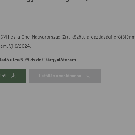
 a GVH és a One Magyarország Zrt. között a gazdasági erőfölénn
zám: Vj-8/2024.
adó utca 5. földszinti tárgyalóterem
iról
Letöltés a naptáramba