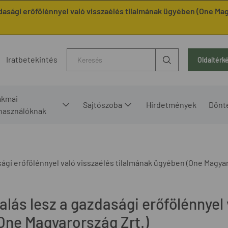
dasági erőfölénnyel való visszaélés tilalmának ügyében (One Mag
Kereső
Iratbetekintés
Oldaltérk
akmai
Sajtószoba
Hirdetmények
Dönt
lhasználóknak
sági erőfölénnyel való visszaélés tilalmának ügyében (One Magyar
lás lesz a gazdasági erőfölénnyel 
One Magyarország Zrt.)