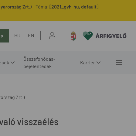
yarország Zrt.)
Téma:
[2021_gvh-hu, default]
HU
EN
ép
Összefonódás-
ések
Karrier
bejelentések
ország Zrt.)
való visszaélés