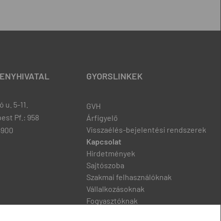
ENYHIVATAL
GYORSLINKEK
 u. 5-11.
GVH
est Pf.: 958
Árfigyelő
Visszaélés-bejelentési rendszerek
8900
Kapcsolat
Hirdetmények
Sajtószoba
Szakmai felhasználóknak
Vállalkozásoknak
Fogyasztóknak
Podcast