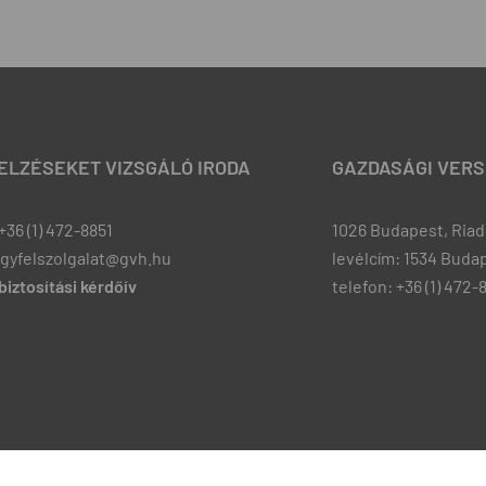
JELZÉSEKET VIZSGÁLÓ IRODA
GAZDASÁGI VERS
+36 (1) 472-8851
1026 Budapest, Riadó
ugyfelszolgalat@gvh.hu
levélcím: 1534 Budap
iztosítási kérdőív
telefon: +36 (1) 472-