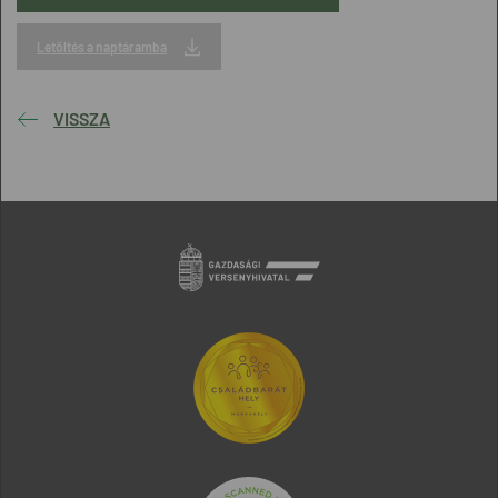
Letöltés a naptáramba
VISSZA