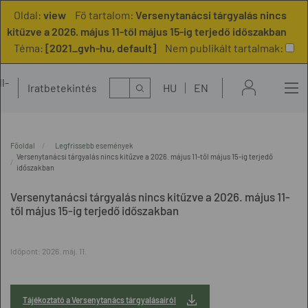
Oldal:
view
Fő tartalom:
Versenytanácsi tárgyalás nincs
kitűzve a 2026. május 11-től május 15-ig terjedő időszakban
Téma:
[2021_gvh-hu, default]
Nem publikált tartalmak:
l-
Kereső
Iratbetekintés
HU
EN
t
Főoldal
Legfrissebb események
Versenytanácsi tárgyalás nincs kitűzve a 2026. május 11-től május 15-ig terjedő
időszakban
Versenytanácsi tárgyalás nincs kitűzve a 2026. május 11-
től május 15-ig terjedő időszakban
Időpont:
2026. máj. 11.
Tájékoztató a Versenytanács tárgyalásairól