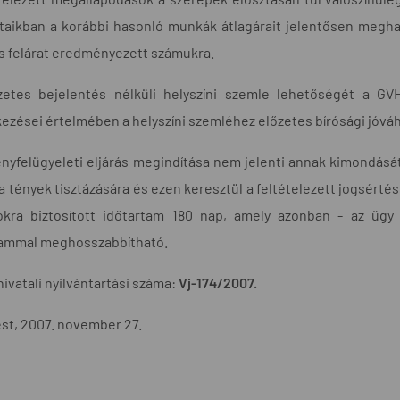
ataikban a korábbi hasonló munkák átlagárait jelentősen megh
s felárat eredményezett számukra.
zetes bejelentés nélküli helyszíni szemle lehetőségét a GV
ezései értelmében a helyszíni szemléhez előzetes bírósági jóv
nyfelügyeleti eljárás megindítása nem jelenti annak kimondását
 a tények tisztázására és ezen keresztül a feltételezett jogsérté
sokra biztosított időtartam 180 nap, amely azonban - az üg
tammal meghosszabbítható.
hivatali nyilvántartási száma:
Vj-174/2007.
st, 2007. november 27.