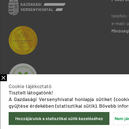
telefon: 
e-mail: 
Minőségb
Cookie tájékoztató
Tisztelt látogatónk!
A Gazdasági Versenyhivatal honlapja sütiket (cook
gyűjtése érdekében (statisztikai sütik). Bővebb infor
Hozzájárulok a statisztikai sütik kezeléséhez
Nem jár
Impresszum
Adatkezelési tájékoztatók
Akadálymentesítési 