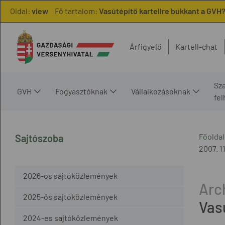
Oldal:
view
Fő tartalom:
Vasútépítő kartellre bukkant a GVH
Árfigyelő
Kartell-chat
Sz
GVH
Fogyasztóknak
Vállalkozásoknak
fe
Főoldal
Sajtószoba
2007. 11
2026-os sajtóközlemények
2025-ös sajtóközlemények
Vas
2024-es sajtóközlemények