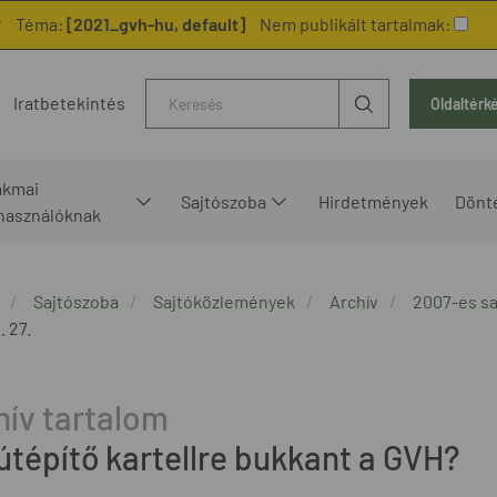
?
Téma:
[2021_gvh-hu, default]
Nem publikált tartalmak:
Kereső
Iratbetekintés
Oldaltérk
akmai
Sajtószoba
Hirdetmények
Dönt
lhasználóknak
Sajtószoba
Sajtóközlemények
Archív
2007-es s
. 27.
útépítő kartellre bukkant a GVH?