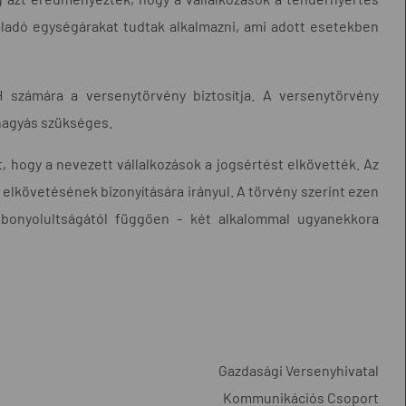
aladó egységárakat tudtak alkalmazni, ami adott esetekben
H számára a versenytörvény biztosítja. A versenytörvény
áhagyás szükséges.
, hogy a nevezett vállalkozások a jogsértést elkövették. Az
s elkövetésének bizonyítására irányul. A törvény szerint ezen
y bonyolultságától függően - két alkalommal ugyanekkora
Gazdasági Versenyhivatal
Kommunikációs Csoport