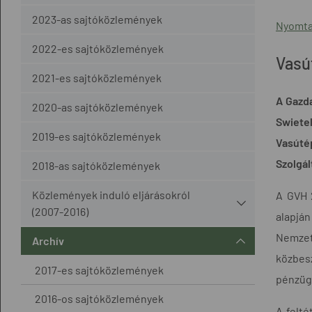
2023-as sajtóközlemények
Nyomta
2022-es sajtóközlemények
Vasú
2021-es sajtóközlemények
A Gazda
2020-as sajtóközlemények
Swiete
2019-es sajtóközlemények
Vasútép
Szolgál
2018-as sajtóközlemények
Közlemények induló eljárásokról
A GVH 2
(2007-2016)
alapján
Nemzeti
Archív
közbes
2017-es sajtóközlemények
pénzüg
2016-os sajtóközlemények
A felté