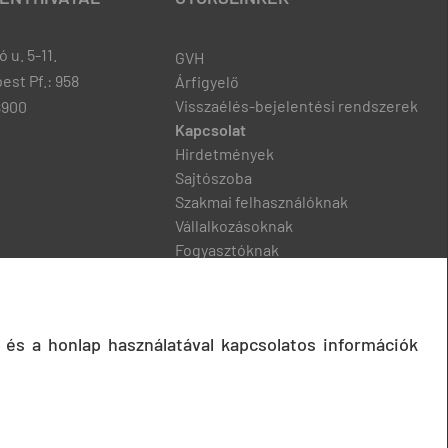
 u. 5-11.
GVH
est Pf.: 958
Árfigyelő
Visszaélés-bejelentési rendszerek
8900
Kapcsolat
Hirdetmények
Sajtószoba
Szakmai felhasználóknak
Vállalkozásoknak
Fogyasztóknak
Podcast
 és a honlap használatával kapcsolatos információk
© 2020 Gazdasági Versenyhivatal