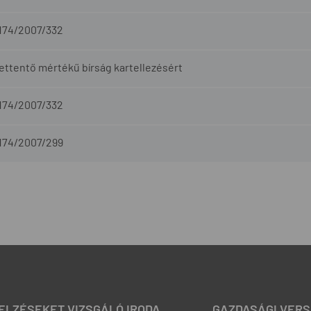
-174/2007/332
ettentő mértékű bírság kartellezésért
-174/2007/332
-174/2007/299
JELZÉSEKET VIZSGÁLÓ IRODA
GAZDASÁGI VERS