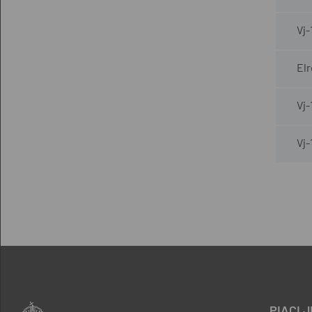
Vj
Elr
Vj
Vj
PIACI 