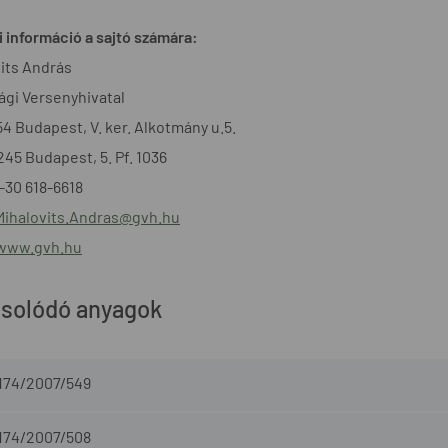
 információ a sajtó számára:
its András
gi Versenyhivatal
54 Budapest, V. ker. Alkotmány u.5.
1245 Budapest, 5. Pf. 1036
6-30 618-6618
Mihalovits.Andras@gvh.hu
/www.gvh.hu
solódó anyagok
-174/2007/549
-174/2007/508