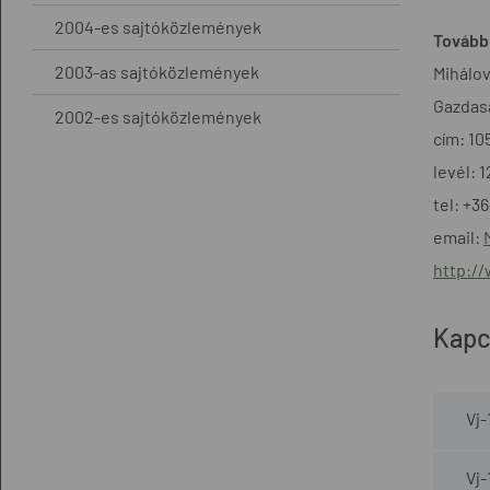
2004-es sajtóközlemények
További
2003-as sajtóközlemények
Mihálov
Gazdasá
2002-es sajtóközlemények
cím: 10
levél: 
tel: +3
email:
http:/
Kapc
Vj
Vj