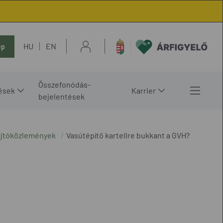
HU
EN
ép
Összefonódás-
ések
Karrier
bejelentések
ajtóközlemények
Vasútépítő kartellre bukkant a GVH?