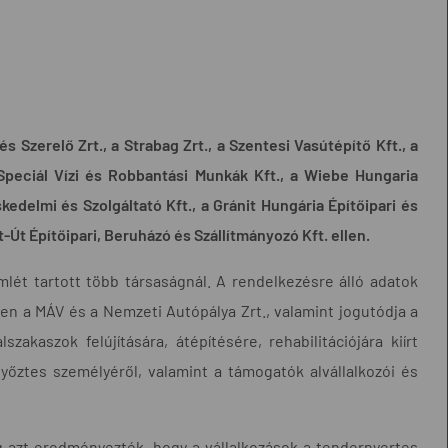
s Szerelő Zrt., a Strabag Zrt., a Szentesi Vasútépítő Kft., a
Speciál Vízi és Robbantási Munkák Kft., a Wiebe Hungaria
kedelmi és Szolgáltató Kft., a Gránit Hungária Építőipari és
t-Út Építőipari, Beruházó és Szállítmányozó Kft. ellen.
lét tartott több társaságnál. A rendelkezésre álló adatok
ben a MÁV és a Nemzeti Autópálya Zrt., valamint jogutódja a
zakaszok felújítására, átépítésére, rehabilitációjára kiírt
yőztes személyéről, valamint a támogatók alvállalkozói és
g azt eredményezték, hogy a vállalkozások a tendernyertes