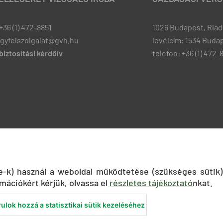
+36 (1) 472-8851
1026 Budapest, Riadó
ugyfelszolgalat@gvh.hu
levélcím: 1534 Budap
iztosítási kérdőív
telefon: +36 (1) 472-
ie-k) használ a weboldal működtetése (szükséges sütik)
mációkért kérjük, olvassa el
részletes tájékoztató
nkat.
ulok hozzá a statisztikai sütik kezeléséhez
nyilatkozat
Közadatkereső
Süti beállítások
ÁSZF