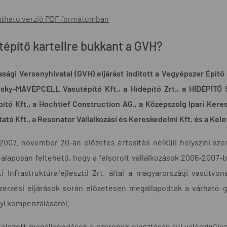
tható verzió PDF formátumban
tépítő kartellre bukkant a GVH?
sági Versenyhivatal (GVH) eljárást indított a Vegyépszer Építő é
lsky-MÁVÉPCELL Vasútépítő Kft., a Hídépítő Zrt., a HÍDÉPÍTŐ 
ítő Kft., a Hochtief Construction AG., a Középszolg Ipari Keres
tató Kft., a Resonator Vállalkozási és Kereskedelmi Kft. és a Kele
007. november 20-án előzetes értesítés nélküli helyszíni szem
 alaposan feltehető, hogy a felsorolt vállalkozások 2006-2007-
 Infrastruktúrafejlesztő Zrt. által a magyarországi vasútvonals
zerzési eljárások során előzetesen megállapodtak a várható g
yi kompenzálásáról.
telezett megállapodások a szerepek elosztásán túl valószínűle