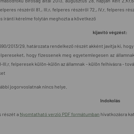
ásodfokú bíróság által 2013. augusztus 28. napján kelt 2.Kf.64
. felperes részéről 81., III.r, felperes részéről 72., IV.r. felperes 
ítás iránti kérelme folytán meghozta a következő
kijavító végzést:
7.690/2013/29. határozata rendelkező részét akként javítja ki, ho
. felpereseket, hogy fizessenek meg egyetemlegesen az államnak -
II-III.r. felperesek külön-külön az államnak - külön felhívásra - t
ket
ábbi jogorvoslatnak nincs helye.
Indokolás
s részét a
Nyomtatható verzió PDF formátumban
hivatkozásra kat