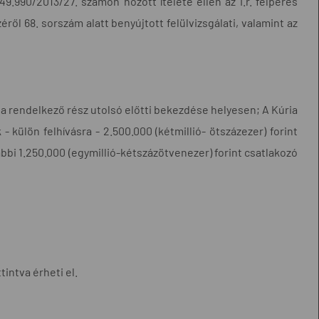
9.990/2013/27. számon hozott ítélete ellen az I.r. felperes
részéről 68. sorszám alatt benyújtott felülvizsgálati, valamint az
gy a rendelkező rész utolsó előtti bekezdése helyesen; A Kúria
 külön felhívásra - 2.500.000 (kétmillió- ötszázezer) forint
ovábbi 1.250.000 (egymillió-kétszázötvenezer) forint csatlakozó
tintva érheti el.