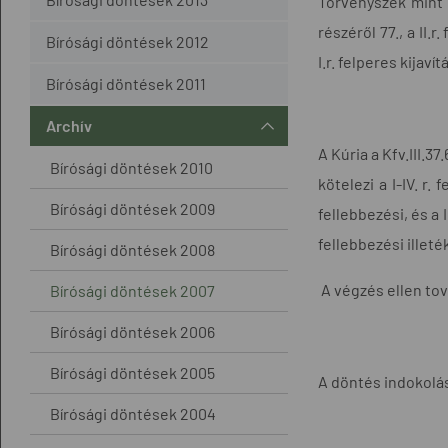
Törvényszék mint m
részéről 77., a II.r
Bírósági döntések 2012
I.r. felperes kijav
Bírósági döntések 2011
Archív
A Kúria a Kfv.III.3
Bírósági döntések 2010
kötelezi a I-IV. r
Bírósági döntések 2009
fellebbezési, és a 
fellebbezési illeté
Bírósági döntések 2008
A végzés ellen tov
Bírósági döntések 2007
Bírósági döntések 2006
Bírósági döntések 2005
A döntés indokolá
Bírósági döntések 2004