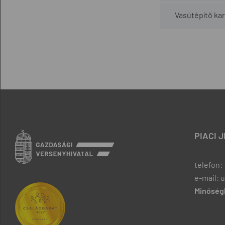
Vasútépítő kar
PIACI 
telefon: 
e-mail: 
Minőségb