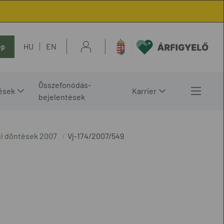
HU
EN
ép
Összefonódás-
ések
Karrier
bejelentések
gi döntések 2007
Vj-174/2007/549