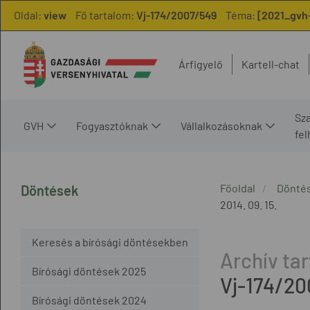
Oldal:
view
Fő tartalom:
Vj-174/2007/549
Téma:
[2021_gvh-
Árfigyelő
Kartell-chat
Sz
GVH
Fogyasztóknak
Vállalkozásoknak
fe
Főoldal
Dönté
Döntések
2014. 09. 15.
Keresés a bírósági döntésekben
Bírósági döntések 2025
Vj-174/20
Bírósági döntések 2024