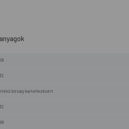
 anyagok
08
32
tékű bírság kartellezésért
32
99