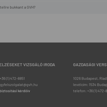
tellre bukkant a GVH?
JELZÉSEKET VIZSGÁLÓ IRODA
GAZDASÁGI VERS
+36 (1) 472-8851
1026 Budapest, Riadó
ugyfelszolgalat@gvh.hu
levélcím: 1534 Budap
iztosítási kérdőív
telefon: +36 (1) 472-