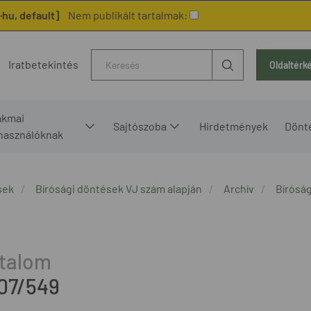
hu, default]
Nem publikált tartalmak:
Kereső
Iratbetekintés
Oldaltérk
akmai
Sajtószoba
Hirdetmények
Dönt
lhasználóknak
sek
Bírósági döntések VJ szám alapján
Archív
Bírósá
07/549