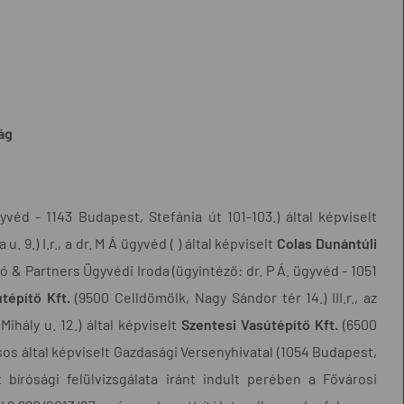
ság
éd - 1143 Budapest, Stefánia út 101-103.) által képviselt
u. 9.) I.r., a dr. M Á ügyvéd ( ) által képviselt
Colas Dunántúli
abó & Partners Ügyvédi Iroda (ügyintéző: dr. P Á. ügyvéd - 1051
tépítő Kft.
(9500 Celldömölk, Nagy Sándor tér 14.) III.r., az
ihály u. 12.) által képviselt
Szentesi Vasútépítő Kft.
(6500
csos által képviselt Gazdasági Versenyhivatal (1054 Budapest,
bírósági felülvizsgálata iránt indult perében a Fővárosi