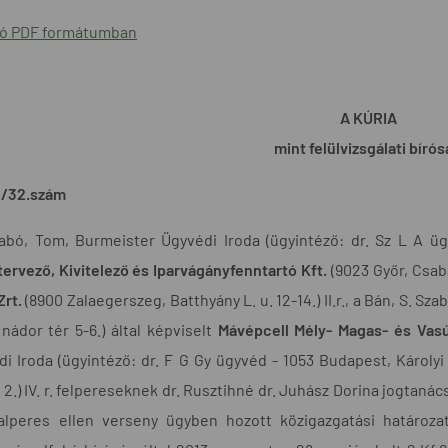
ió PDF formátumban
A KÚRIA
mint felülvizsgálati bíró
13/32.szám
bó, Tom, Burmeister Ügyvédi Iroda (ügyintéző: dr. Sz L A ügyv
ervező, Kivitelező és Iparvágányfenntartó Kft.
(9023 Győr, Csaba 
Zrt.
(8900 Zalaegerszeg, Batthyány L. u. 12-14.) II.r., a Bán, S. Sz
nádor tér 5-6.) által képviselt
Mávépcell Mély- Magas- és Vasú
Iroda (ügyintéző: dr. F G Gy ügyvéd - 1053 Budapest, Károlyi M
 2.) IV. r. felpereseknek dr. Rusztihné dr. Juhász Dorina jogtaná
alperes ellen verseny ügyben hozott közigazgatási határozat 