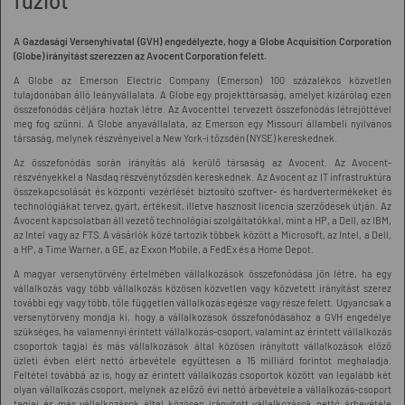
fúziót
A Gazdasági Versenyhivatal (GVH) engedélyezte, hogy a Globe Acquisition Corporation
(Globe) irányítást szerezzen az Avocent Corporation felett.
A Globe az Emerson Electric Company (Emerson) 100 százalékos közvetlen
tulajdonában álló leányvállalata. A Globe egy projekttársaság, amelyet kizárólag ezen
összefonódás céljára hoztak létre. Az Avocenttel tervezett összefonódás létrejöttével
meg fog szűnni. A Globe anyavállalata, az Emerson egy Missouri állambeli nyilvános
társaság, melynek részvényeivel a New York-i tőzsdén (NYSE) kereskednek.
Az összefonódás során irányítás alá kerülő társaság az Avocent. Az Avocent-
részvényekkel a Nasdaq részvénytőzsdén kereskednek. Az Avocent az IT infrastruktúra
összekapcsolását és központi vezérlését biztosító szoftver- és hardvertermékeket és
technológiákat tervez, gyárt, értékesít, illetve hasznosít licencia szerződések útján. Az
Avocent kapcsolatban áll vezető technológiai szolgáltatókkal, mint a HP, a Dell, az IBM,
az Intel vagy az FTS. A vásárlók közé tartozik többek között a Microsoft, az Intel, a Dell,
a HP, a Time Warner, a GE, az Exxon Mobile, a FedEx és a Home Depot.
A magyar versenytörvény értelmében vállalkozások összefonódása jön létre, ha egy
vállalkozás vagy több vállalkozás közösen közvetlen vagy közvetett irányítást szerez
további egy vagy több, tőle független vállalkozás egésze vagy része felett. Ugyancsak a
versenytörvény mondja ki, hogy a vállalkozások összefonódásához a GVH engedélye
szükséges, ha valamennyi érintett vállalkozás-csoport, valamint az érintett vállalkozás
csoportok tagjai és más vállalkozások által közösen irányított vállalkozások előző
üzleti évben elért nettó árbevétele együttesen a 15 milliárd forintot meghaladja.
Feltétel továbbá az is, hogy az érintett vállalkozás csoportok között van legalább két
olyan vállalkozás csoport, melynek az előző évi nettó árbevétele a vállalkozás-csoport
tagjai és más vállalkozások által közösen irányított vállalkozások nettó árbevétele