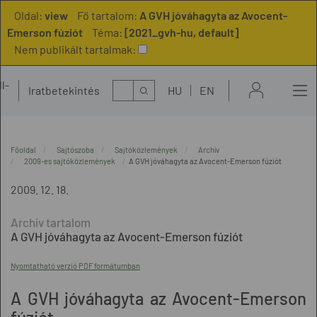
Oldal:
view
Fő tartalom:
A GVH jóváhagyta az Avocent-
Emerson fúziót
Téma:
[2021_gvh-hu, default]
Nem publikált tartalmak:
l-
Kereső
Iratbetekintés
HU
EN
t
Főoldal
Sajtószoba
Sajtóközlemények
Archív
2009-es sajtóközlemények
A GVH jóváhagyta az Avocent-Emerson fúziót
2009. 12. 18.
A GVH jóváhagyta az Avocent-Emerson fúziót
Nyomtatható verzió PDF formátumban
A GVH jóváhagyta az Avocent-Emerson