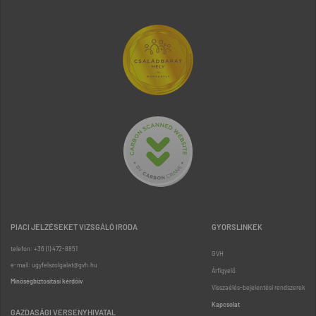
PIACI JELZÉSEKET VIZSGÁLÓ IRODA
GYORSLINKEK
telefon: +36 (1) 472-8851
GVH
e-mail: ugyfelszolgalat@gvh.hu
Árfigyelő
Minőségbiztosítási kérdőív
Visszaélés-bejelentési rendszerek
Kapcsolat
GAZDASÁGI VERSENYHIVATAL