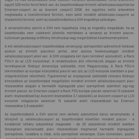
együtt 500 millió forint felett van. Az összefonódással érintett vállalkozáscsoportok (az
Emerson-csoport és az Avocent csoport) 2008. évi együttes nettó árbevétele
meghaladta a tizenötmilliárd forintot, ezen belül mindkét vállalkozás-csoporté az
ötszázmillió forintot, ezért az összefonódáshoz a GVH engedélye szükséges.
A versenytörvény szerint a GVH nem tagadhatja meg az engedély megadását, ha az
összefonódás nem csökkenti jelentős mértékben a versenyt az érintett piacon,
különösen gazdasági erőfölény létrehozása vagy megerősítése következményeként.
A két vállalkozáscsoport összefonódása versenyjogi szempontból számottevő hatással
azokon az érintett piacokon járhat, ahol azonos tevékenységgel mindkét
vállalkozáscsoport jelen van. A GVH vizsgálata két ilyen terméket azonosított, a Rack
PDU-t és az LCD konzolokat. A rendelkezésre álló információk alapján az érintett
termékpiacok földrajzi dimenziója szélesebb, mint Magyarország. A Rack PDU-k
tekintetében az európai kiterjedésű piacról van szó, az LCD konzolok esetében a piac
világméretűnek tekinthető. Figyelemmel az országosnál szélesebb releváns földrajzi
kiterjedésre az összefonódást megelőzően mindkét érintett vállalkozáscsoport piaci
részesedése alapján a harmadik legnagyobb piaci szereplőnek számított egy-egy
érintett piacon. Az Emerson-csoport a Rack PDU európai piacán valamivel 10 százalék
alatti részesedéssel (az Avocent részesedése 3,1 százalék), az Avocent-csoport az LCD
konzolok világpiacán valamivel 15 százalék alatti részesedéssel (az Emerson
részesedése 2,8 százalék).
Az összefonódástól a GVH szerint nem várható számottevő káros versenyhatás. A
létrejövő új vállalkozáscsoport az összefonódást követően mindkét piacon - a
korábbinál néhány százalékkal magasabb - de 20 százaléknál mindkét esetben
lényegesen alacsonyabb piaci részesedéssel megmarad harmadik legnagyobb
szereplőnek, továbbra is több, erős szereplővel versengve. Ezen túlmenően, pozitív
versenyhatást sem kizárható, mivel egy erősödő harmadik szereplő támaszt versenyt a