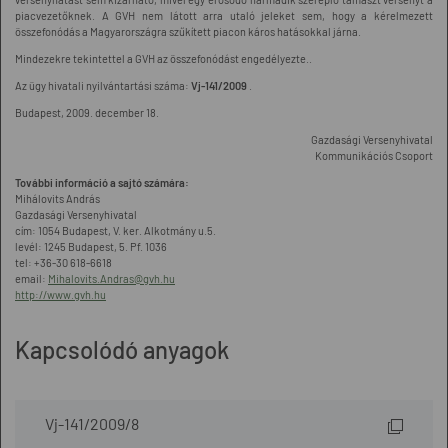
piacvezetőknek. A GVH nem látott arra utaló jeleket sem, hogy a kérelmezett
összefonódás a Magyarországra szűkített piacon káros hatásokkal járna.
Mindezekre tekintettel a GVH az összefonódást engedélyezte..
Az ügy hivatali nyilvántartási száma:
Vj-141/2009
.
Budapest, 2009. december 18.
Gazdasági Versenyhivatal
Kommunikációs Csoport
További információ a sajtó számára:
Mihálovits András
Gazdasági Versenyhivatal
cím: 1054 Budapest, V. ker. Alkotmány u.5.
levél: 1245 Budapest, 5. Pf. 1036
tel: +36-30 618-6618
email:
Mihalovits.Andras@gvh.hu
http://www.gvh.hu
Kapcsolódó anyagok
Vj-141/2009/8