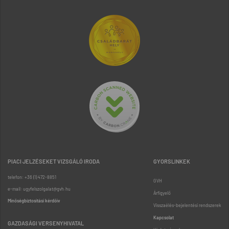
PIACI JELZÉSEKET VIZSGÁLÓ IRODA
GYORSLINKEK
telefon: +36 (1) 472-8851
GVH
e-mail: ugyfelszolgalat@gvh.hu
Árfigyelő
Minőségbiztosítási kérdőív
Visszaélés-bejelentési rendszerek
Kapcsolat
GAZDASÁGI VERSENYHIVATAL