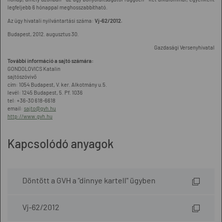
legfeljebb 6 hónappal meghosszabbítható.
Az ügy hivatali nyilvántartási száma:
Vj-62/2012.
Budapest, 2012. augusztus 30.
Gazdasági Versenyhivatal
További információ a sajtó számára:
GONDOLOVICS Katalin
sajtószóvivő
cím: 1054 Budapest, V. ker. Alkotmány u.5.
levél: 1245 Budapest, 5. Pf. 1036
tel: +36-30 618-6618
email:
sajto@gvh.hu
http://www.gvh.hu
Kapcsolódó anyagok
Döntött a GVH a "dinnye kartell" ügyben
Vj-62/2012