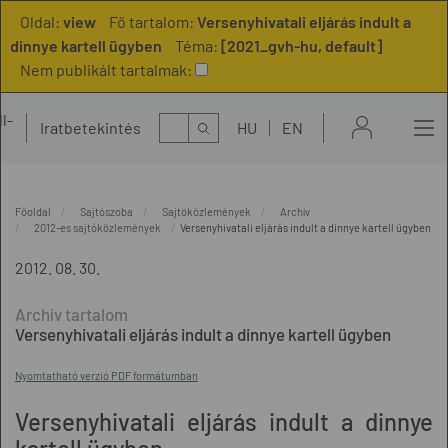
Oldal:
view
Fő tartalom:
Versenyhivatali eljárás indult a
dinnye kartell ügyben
Téma:
[2021_gvh-hu, default]
Nem publikált tartalmak:
l-
Kereső
Iratbetekintés
HU
EN
t
Főoldal
Sajtószoba
Sajtóközlemények
Archív
2012-es sajtóközlemények
Versenyhivatali eljárás indult a dinnye kartell ügyben
2012. 08. 30.
Versenyhivatali eljárás indult a dinnye kartell ügyben
Nyomtatható verzió PDF formátumban
Versenyhivatali eljárás indult a dinnye