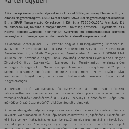
kartell ügyben
A Gazdasági Versenyhivatal eljárást indított az ALDI Magyarország Élelmiszer Bt., az
Auchan Magyarország Kft., a CBA Kereskedelmi Kft., a Lidl Magyarország Kereskedelmi
Bt., a SPAR Magyarország Kereskedelmi Kft. és a TESCO-GLOBAL Áruházak Zrt.
vállalkozásokkal, továbbá a Magyar Dinnye Szövetség Közhasznú Egyesülettel és a
Magyar Zöldség-Gyümölcs Szakmaközi Szervezet és Terméktanáccsal szemben
versenykorlátozó megállapodás tilalmának feltételezett megsértése miatt.
A Gazdasági Versenyhivatal (GVH) észlelte, hogy az ALDI Magyarország Élelmiszer Bt.,
az Auchan Magyarország Kft., a CBA Kereskedelmi Kft., a Lidl Magyarország
Kereskedelmi Bt., a SPAR Magyarország Kereskedelmi Kft. és a TESCO-GLOBAL
Áruházak Zrt., továbbá a Magyar Dinnye Szövetség Közhasznú Egyesület és a Magyar
Zöldség-Gyümölcs Szakmaközi Szervezet és Terméktanács vélelmezhetően
megegyeztek egyrészt a Magyarországon termesztett görögdinnye 2012. július
közepétől alkalmazandó áraiban, másrészt abban, hogy a Magyarországon kívül
megtermelt dinnyét nem, vagy csak diszkriminatív árazással forgalmaznak
Magyarországon.
A szóban forgó vállalkozások és szervezetek a fenti magatartásukkal
valószínűsíthetően megsértették a tisztességtelen piaci magatartás és a
versenykorlátozás tilalmáról szóló 1996. évi LVII. törvény 11. §-ában és az Európai Unió
működéséről szóló szerződés 101. cikkében foglalt tilalmakat.
A versenyfelügyeleti eljárás megindítása nem jelenti annak kimondását, hogy a
nevezett vállalkozások és érdekképviseleti szervezetek a jogsértést elkövették. Az
eljárás a tények tisztázására, és ezen keresztül annak megállapítására irányul, hogy
történt-e jogsértés. A versenytörvény alapján az eljárás befejezésének határideje 6
hónap, amely azonban - az ügy bonyolultságától függően - két alkalommal, egyenként