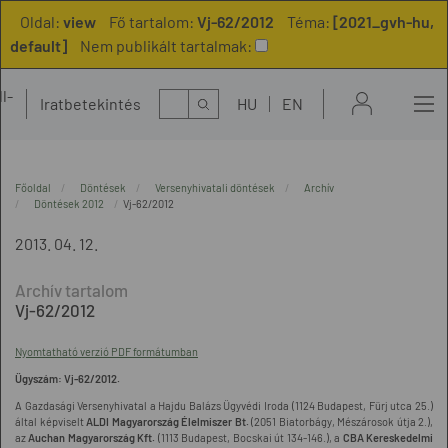
Oldal:
view
Fő tartalom:
Vj-62/2012
Téma:
[2021_gvh-hu,
default]
Nem publikált tartalmak:
l-
Kereső
Iratbetekintés
HU
EN
t
Főoldal
Döntések
Versenyhivatali döntések
Archív
Döntések 2012
Vj-62/2012
2013. 04. 12.
Vj-62/2012
Nyomtatható verzió PDF formátumban
Ügyszám: Vj-62/2012.
A Gazdasági Versenyhivatal a Hajdu Balázs Ügyvédi Iroda (1124 Budapest, Fürj utca 25.)
által képviselt
ALDI Magyarország Élelmiszer Bt.
(2051 Biatorbágy, Mészárosok útja 2.),
az
Auchan Magyarország Kft.
(1113 Budapest, Bocskai út 134-146.), a
CBA Kereskedelmi