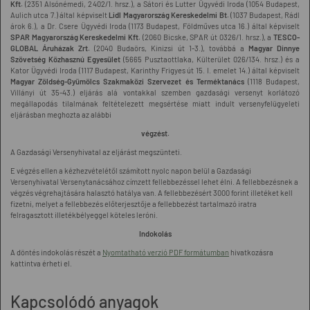
Kft.
(2351 Alsónémedi, 2402/1. hrsz.), a Sátori és Lutter Ügyvédi Iroda (1054 Budapest,
Aulich utca 7.) által képviselt
Lidl Magyarország Kereskedelmi Bt.
(1037 Budapest, Rádl
árok 6.), a Dr. Csere Ügyvédi Iroda (1173 Budapest, Földműves utca 16.) által képviselt
SPAR Magyarország Kereskedelmi Kft.
(2060 Bicske, SPAR út 0326/1. hrsz.), a
TESCO-
GLOBAL Áruházak Zrt.
(2040 Budaörs, Kinizsi út 1-3.), továbbá a
Magyar Dinnye
Szövetség Közhasznú Egyesület
(5665 Pusztaottlaka, Külterület 026/134. hrsz.) és a
Kator Ügyvédi Iroda (1117 Budapest, Karinthy Frigyes út 15. I. emelet 14.) által képviselt
Magyar Zöldség-Gyümölcs Szakmaközi Szervezet és Terméktanács
(1118 Budapest,
Villányi út 35-43.) eljárás alá vontakkal szemben gazdasági versenyt korlátozó
megállapodás tilalmának feltételezett megsértése miatt indult versenyfelügyeleti
eljárásban meghozta az alábbi
végzést.
A Gazdasági Versenyhivatal az eljárást megszünteti.
E végzés ellen a kézhezvételétől számított nyolc napon belül a Gazdasági
Versenyhivatal Versenytanácsához címzett fellebbezéssel lehet élni. A fellebbezésnek a
végzés végrehajtására halasztó hatálya van. A fellebbezésért 3000 forint illetéket kell
fizetni, melyet a fellebbezés előterjesztője a fellebbezést tartalmazó iratra
felragasztott illetékbélyeggel köteles leróni.
Indokolás
A döntés indokolás részét a
Nyomtatható verzió PDF formátumban
hivatkozásra
kattintva érheti el.
Kapcsolódó anyagok