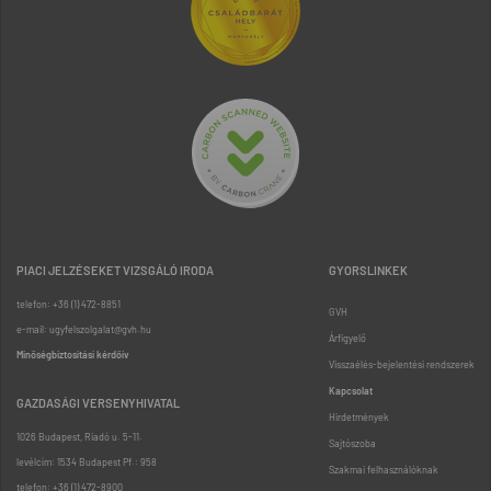
PIACI JELZÉSEKET VIZSGÁLÓ IRODA
GYORSLINKEK
telefon: +36 (1) 472-8851
GVH
e-mail: ugyfelszolgalat@gvh.hu
Árfigyelő
Minőségbiztosítási kérdőív
Visszaélés-bejelentési rendszerek
Kapcsolat
GAZDASÁGI VERSENYHIVATAL
Hirdetmények
1026 Budapest, Riadó u. 5-11.
Sajtószoba
levélcím: 1534 Budapest Pf.: 958
Szakmai felhasználóknak
telefon: +36 (1) 472-8900