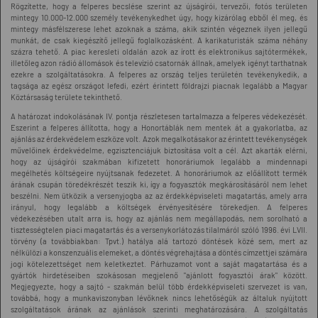
Rögzítette, hogy a felperes becslése szerint az újságírói, tervezői, fotós területen
mintegy 10.000-12.000 személy tevékenykedhet úgy, hogy kizárólag ebből él meg, és
mintegy másfélszerese lehet azoknak a száma, akik szintén végeznek ilyen jellegű
munkát, de csak kiegészítő jellegű foglalkozásként. A karikaturisták száma néhány
százra tehető. A piac keresleti oldalán azok az írott és elektronikus sajtótermékek,
illetőleg azon rádió állomások és televízió csatornák állnak, amelyek igényt tarthatnak
ezekre a szolgáltatásokra. A felperes az ország teljes területén tevékenykedik, a
tagsága az egész országot lefedi, ezért érintett földrajzi piacnak legalább a Magyar
Köztársaság területe tekinthető.
A határozat indokolásának IV. pontja részletesen tartalmazza a felperes védekezését.
Eszerint a felperes állította, hogy a Honortáblák nem mentek át a gyakorlatba, az
ajánlás az érdekvédelem eszköze volt. Azok megalkotásakor az érintett tevékenységek
művelőinek érdekvédelme, egzisztenciájuk biztosítása volt a cél. Azt akarták elérni,
hogy az újságírói szakmában kifizetett honoráriumok legalább a mindennapi
megélhetés költségeire nyújtsanak fedezetet. A honoráriumok az előállított termék
árának csupán töredékrészét teszik ki, így a fogyasztók megkárosításáról nem lehet
beszélni. Nem ütközik a versenyjogba az az érdekképviseleti magatartás, amely arra
irányul, hogy legalább a költségek érvényesítésére törekedjen. A felperes
védekezésében utalt arra is, hogy az ajánlás nem megállapodás, nem sorolható a
tisztességtelen piaci magatartás és a versenykorlátozás tilalmáról szóló 1996. évi LVII.
törvény (a továbbiakban: Tpvt.) hatálya alá tartozó döntések közé sem, mert az
nélkülözi a konszenzuális elemeket, a döntés végrehajtása a döntés címzettjei számára
jogi kötelezettséget nem keletkeztet. Párhuzamot vont a saját magatartása és a
gyártók hirdetéseiben szokásosan megjelenő "ajánlott fogyasztói árak" között.
Megjegyezte, hogy a sajtó - szakmán belül több érdekképviseleti szervezet is van,
továbbá, hogy a munkaviszonyban lévőknek nincs lehetőségük az általuk nyújtott
szolgáltatások árának az ajánlások szerinti meghatározására. A szolgáltatás