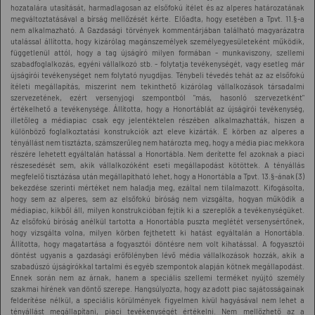
hozatalára utasítását, harmadlagosan az elsőfokú ítélet és az alperes határozatának
megváltoztatásával a bírság mellőzését kérte. Előadta, hogy esetében a Tpvt. 11.§-a
nem alkalmazható. A Gazdasági törvények kommentárjában található magyarázatra
utalással állította, hogy kizárólag magánszemélyek személyegyesületeként működik,
függetlenül attól, hogy a tag újságíró milyen formában - munkaviszony, szellemi
szabadfoglalkozás, egyéni vállalkozó stb. - folytatja tevékenységét, vagy esetleg már
újságírói tevékenységet nem folytató nyugdíjas. Ténybeli tévedés tehát az az elsőfokú
ítéleti megállapítás, miszerint nem tekinthető kizárólag vállalkozások társadalmi
szervezetének, ezért versenyjogi szempontból "más, hasonló szervezetként"
értékelhető a tevékenysége. Állította, hogy a Honortáblát az újságírói tevékenység,
illetőleg a médiapiac csak egy jelentéktelen részében alkalmazhatták, hiszen a
különböző foglalkoztatási konstrukciók azt eleve kizárták. E körben az alperes a
tényállást nem tisztázta, számszerűleg nem határozta meg, hogy a média piac mekkora
részére lehetett egyáltalán hatással a Honortábla. Nem derítette fel azoknak a piaci
részesedését sem, akik vállalkozóként eseti megállapodást kötöttek. A tényállás
megfelelő tisztázása után megállapítható lehet, hogy a Honortábla a Tpvt. 13.§-ának (3)
bekezdése szerinti mértéket nem haladja meg, ezáltal nem tilalmazott. Kifogásolta,
hogy sem az alperes, sem az elsőfokú bíróság nem vizsgálta, hogyan működik a
médiapiac, kikből áll, milyen konstrukcióban fejtik ki a szereplők a tevékenységüket.
Az elsőfokú bíróság anélkül tartotta a Honortábla puszta meglétét versenysértőnek,
hogy vizsgálta volna, milyen körben fejthetett ki hatást egyáltalán a Honortábla.
Állította, hogy magatartása a fogyasztói döntésre nem volt kihatással. A fogyasztói
döntést ugyanis a gazdasági erőfölényben lévő média vállalkozások hozzák, akik a
szabadúszó újságírókkal tartalmi és egyéb szempontok alapján kötnek megállapodást.
Ennek során nem az árnak, hanem a speciális szellemi terméket nyújtó személy
szakmai hírének van döntő szerepe. Hangsúlyozta, hogy az adott piac sajátosságainak
felderítése nélkül, a speciális körülmények figyelmen kívül hagyásával nem lehet a
tényállást megállapítani, piaci tevékenységét értékelni. Nem mellőzhető az a