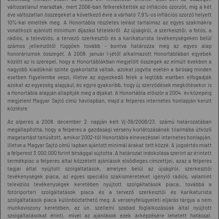
változatlanul maradtak, mert 2006-ban felkerekítették az inflációs szorzót, míg a két
éve változatlan összegeket a következő évre a várható 7,9%-os inflációs szorzó helyett
10%-kal emelték meg. A Honortábla részletes leírást tartalmaz az egyes szakmákra
vonatkozó ajánlott minimum díjazási tételekről. Az újságírói, a szerkesztői, a fotós, a
rádiós, a televíziós, a tervező szerkesztői és a karikaturista tevékenységeken belül
számos jellemzőtől függően tovább - bontva határozza meg az egyes alap
honoráriumok összegét. A 2008. január l-jétől alkalmazott Honortáblában egyebek
között az is szerepel, hogy a Honortáblákban megjelölt összegek az elmúlt években a
nagyobb kiadóknál szinte gyakorlattá váltak, azokat jogvita esetén a bíróság minden
esetben figyelembe veszi, illetve az egyezkedő felek a legtöbb esetben elfogadják
azokat az egyezség alapjául, és egyre gyakoribb, hogy új szerződések megkötésekor is
a Honortábla alapján állapítják meg a díjakat. A Honortábla először a 2004. év közepéig
megjelent Magyar Sajtó című havilapban, majd a felperes internetes honlapján került
közlésre.
Az alperes a 2008. december 2. napján kelt Vj-36/2008/23. számú határozatában
megállapította, hogy a felperes a gazdasági verseny korlátozásának tilalmába ütköző
magatartást tanúsított, amikor 2002-től Honortábla elnevezéssel internetes honlapján,
illetve a Magyar Sajtó című lapban ajánlott minimál árakat tett közzé. A jogsértés miatt
a felperest 3.000.000 forint bírsággal sújtotta. A határozat indokolása szerint az érintett
termékpiac a felperes által közzétett ajánlások elsődleges címzettjei, azaz a felperes
tagjai által nyújtott szolgáltatások, amelyen belül az újságírói, szerkesztői
tevékenységek piaca, az egyes speciális szakismereteket igénylő rádiós, valamint
televíziós tevékenységek keretében nyújtott szolgáltatások piaca, továbbá a
fotóriporteri szolgáltatások piaca és a tervező szerkesztői és karikaturista
szolgáltatások piaca különböztethető meg. A versenyfelügyeleti eljárás tárgya a nem
munkaviszony keretében, az ún. szellemi szabad foglalkozásúak által nyújtott
szolgáltatásokat érinti, mivel az ajánlások ezek árképzésére lehetett hatással.