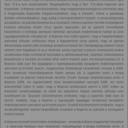
Tpvt. 13.§-a nem alkalmazható. Megállapította, hogy a Tpvt. 17.§-ában foglaltak sem
teljesültek. A felperes nem bizonyította, hogy magatartása hozzájárult a termelés vagy
a forgalmazás ésszerűbb megszervezéséhez, vagy a műszaki, illetve a gazdasági
fejlődés előmozdításához, vagy pedig a környezetvédelmi helyzet, a versenyképesség
javulásához. Az ajánlás követése és a munkaerő, illetve a szellemi termék minőségének
kedvező változása között nincs igazolt kapcsolat, sőt az ajánlott minimálárak
közzététele a minőségi szempont háttérbe szorulását eredményezve hathat az árak
egységesülésének irányába (a). A felperes nem tudta igazolni, hogy a magatartásából
származó előnyök méltányos része a fogyasztóhoz jutna azáltal, hogy az ajánlás
alkalmazása esetén jobb minőségű produktum készül (b). Gazdaságilag indokolt közös
célként nem fogadható el az a törekvés, amely egyrészt a piacon érvényesülő árakra
vonatkozóan kíván orientációt biztosítani a vállalkozásoknak, másrészt indokolatlanul
beavatkozik a kereslet és kínálat által uralni hivatott piaci mechanizmusokba (c). A
felperes több ezer fős tagságával a legmeghatározóbb társadalmi érdekképviseleti
szervezet az érintett piacon, magatartása kihatásának terjedelmét mutatja a 2008.
évre vonatkozó Honortáblázathoz fűzött szöveg (d). A jogsértés miatt a bírság
kiszabását az alperes indokoltnak tartotta. Ennek összege meghatározása során a
felperes 2006. évi egyszerűsített éves beszámolójában szereplő 2006. évi nettó
árbevételből indult ki azzal, hogy a felperes nyilatkozata szerint a 2007. évben az
árbevétel vonatkozásában az előző évi adatokhoz képest jelentős változás nem
következett be. Súlyosító körülményként értékelte, hogy a jogsértés több éven át
tartott, továbbá, hogy a felperes a legnagyobb tagsággal rendelkező társadalmi
érdekképviseleti szervezet az érintett piacon. Enyhítő körülményként értékelte, hogy a
versenyfelügyeleti eljárás megindítását követően a felperes az ajánlást a honlapjáról
önként levette.
A felperes kereseti kérelmében elsődlegesen - versenykorlátozó magatartás hiányában
- a határozat hatályon kívül helyezését, másodlagosan a bírság mellőzését kérte. A