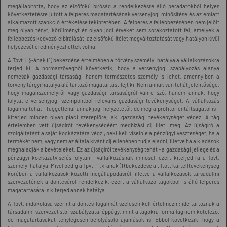
megállapította, hogy az elsőfokú bíróság a rendelkezésre álló peradatokból helyes
következtetésre jutott a felperes magatartásának versenyjogi minősítése és az emiatt
alkalmazott szankció értékelése tekintetében. A felperes a fellebbezésében nem jelölt
meg olyan tényt, körülményt és olyan jogi érveket sem sorakoztatott fel, amelyek a
fellebbezés kedvező elbírálását, az elsőfokú ítélet megváltoztatását vagy hatályon kívül
helyezését eredményezhették volna.
A Tpvt. l.§-ának (1) bekezdése értelmében a törvény személyi hatálya a vállalkozásokra
terjed ki. A normaszövegből következik, hogy a versenyjogi szabályozás alanya
nemcsak gazdasági társaság, hanem természetes személy is lehet, amennyiben a
törvény tárgyi hatálya alá tartozó magatartást fejt ki. Nem annak van tehát jelentősége,
hogy magánszemélyről vagy gazdasági társaságról van-e szó, hanem annak, hogy
folytat-e versenyjogi szempontból releváns gazdasági tevékenységet. A vállalkozás
fogalma tehát - függetlenül annak jogi helyzetétől, de még a profitorientáltságától is -
kiterjed minden olyan piaci szereplőre, aki gazdasági tevékenységet végez. A tág
értelemben vett újságírót tevékenységéért megbízási díj illeti meg. Az újságíró a
szolgáltatást a saját kockázatára végzi; neki kell viselnie a pénzügyi veszteséget, ha a
termékét nem, vagy nem az általa kívánt díj ellenében tudja eladni, illetve ha a kiadások
meghaladják a bevételeket. Ez az újságírói tevékenység tehát - a gazdasági jellege és a
pénzügyi kockázatviselés folytán - vállalkozásnak minősül, ezért kiterjed rá a Tpvt.
személyi hatálya. Mivel pedig a Tpvt. 11.§-ának (1) bekezdése a tiltott kartelltevékenység
körében a vállalkozások közötti megállapodásról, illetve a vállalkozások társadalmi
szervezetének a döntéséről rendelkezik, ezért a vállalkozó tagokból is álló felperes
magatartására is kiterjed annak hatálya.
A Tpvt. indokolása szerint a döntés fogalmát szélesen kell értelmezni; ide tartoznak a
társadalmi szervezet stb. szabályzatai éppúgy, mint a tagokra formailag nem kötelező,
de magatartásukat ténylegesen befolyásoló ajánlások is. Ebből következik, hogy a