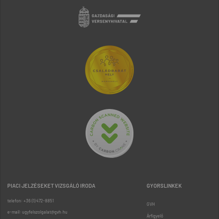
PIACI JELZÉSEKET VIZSGÁLÓ IRODA
GYORSLINKEK
telefon: +36 (1) 472-8851
GVH
e-mail: ugyfelszolgalat@gvh.hu
Árfigyelő