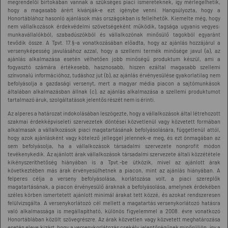
megrendelői birtokában vannak a szükséges piaci ismereteknek, így mérlegelhetik,
hogy a magasabb árért kívánják-e ezt igénybe venni. Hangsúlyozta, hogy a
Honortáblához hasonló ajánlások más országokban is fellelhetők. Kiemelte még, hogy
nem vállalkozások érdekvédelmi szövetségeként működik, tagsága ugyanis vegyes:
munkavállalókból, szabadúszókból és vállalkozónak minősülő tagokból egyaránt
tevődik össze. A Tpvt. 17.§-a vonatkozásában előadta, hogy az ajánlás hozzájárul a
versenyképesség javulásához azzal, hogy a szellemi termék minősége javul (a), az
ajánlás alkalmazása esetén vélhetően jobb minőségű produktum készül, ami a
fogyasztó számára értékesebb, hasznosabb, hiszen ezáltal magasabb szellemi
színvonalú információhoz, tudáshoz jut (b), az ajánlás érvényesülése gyakorlatilag nem
befolyásolja a gazdasági versenyt, mert a magyar média piacon a sajtómunkások
általában alkalmazásban állnak (c), az ajánlás alkalmazása a szellemi produktumot
tartalmazó áruk, szolgáltatások jelentős részét nem is érinti.
Az alperes a határozat indokolásában leszögezte, hogy a vállalkozások által létrehozott
szakmai érdekképviseleti szervezetek döntései közvetlenül vagy közvetett formában
alkalmasak a vállalkozások piaci magatartásának befolyásolására, függetlenül attól,
hogy azok ajánlásként vagy kötelező jelleggel jelennek-e meg, és ezt önmagában az
sem befolyásolja, ha a vállalkozások társadalmi szervezete nonprofit módon
tevékenykedik. Az ajánlott árak vállalkozások társadalmi szervezete általi közzététele
kikényszeríthetőség hiányában is a Tpvt.-be ütközik, mivel az ajánlott árak
következtében más árak érvényesülhetnek a piacon, mint az ajánlás hiányában. A
felperes célja a verseny befolyásolása, korlátozása volt, a piaci szereplők
magatartásának, a piacon érvényesülő áraknak a befolyásolása, amelynek érdekében
széles körben ismertetett ajánlott minimál árakat tett közzé, és azokat rendszeresen
felülvizsgálta. A versenykorlátozó cél mellett a magatartás versenykorlátozó hatásra
való alkalmassága is megállapítható, különös figyelemmel a 2008. évre vonatkozó
Honortáblában közölt szövegrészre. Az árak közvetlen vagy közvetett meghatározása
esetén eleve kizárt, hogy a versenykorlátozás csekély jelentőségűnek minősüljön, így a