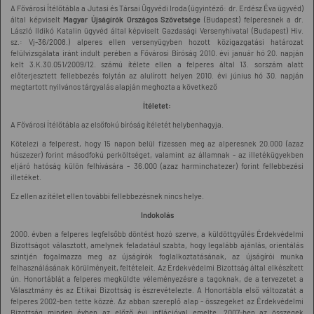
A Fővárosi Ítélőtábla a Jutasi és Társai Ügyvédi Iroda (ügyintéző: dr. Erdész Éva ügyvéd)
által képviselt
Magyar Újságírók Országos Szövetsége
(Budapest) felperesnek a dr.
László Ildikó Katalin ügyvéd által képviselt Gazdasági Versenyhivatal (Budapest) Hiv.
sz.: Vj-36/2008.) alperes ellen versenyügyben hozott közigazgatási határozat
felülvizsgálata iránt indult perében a Fővárosi Bíróság 2010. évi január hó 20. napján
kelt 3.K.30.051/2009/12. számú ítélete ellen a felperes által 13. sorszám alatt
előterjesztett fellebbezés folytán az alulírott helyen 2010. évi június hó 30. napján
megtartott nyilvános tárgyalás alapján meghozta a következő
Ítéletet:
A Fővárosi Ítélőtábla az elsőfokú bíróság ítéletét helybenhagyja.
Kötelezi a felperest, hogy 15 napon belül fizessen meg az alperesnek 20.000 (azaz
húszezer) forint másodfokú perköltséget, valamint az államnak - az illetékügyekben
eljáró hatóság külön felhívására - 36.000 (azaz harminchatezer) forint fellebbezési
illetéket.
Ez ellen az ítélet ellen további fellebbezésnek nincs helye.
Indokolás
2000. évben a felperes legfelsőbb döntést hozó szerve, a küldöttgyűlés Érdekvédelmi
Bizottságot választott, amelynek feladatául szabta, hogy legalább ajánlás, orientálás
szintjén fogalmazza meg az újságírók foglalkoztatásának, az újságírói munka
felhasználásának körülményeit, feltételeit. Az Érdekvédelmi Bizottság által elkészített
ún. Honortáblát a felperes megküldte véleményezésre a tagoknak, de a tervezetet a
Választmány és az Etikai Bizottság is észrevételezte. A Honortábla első változatát a
felperes 2002-ben tette közzé. Az abban szereplő alap - összegeket az Érdekvédelmi
Bizottság minden évben az előző évi inflációval emelte. 2007-ben az összegek