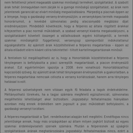
nem feltétlenül jelent magasabb szakmai minőségű terméket, szolgáltatást. A szabott
árak tehát önmagukban nem zárják ki a gyenge minőségű szolgáltatást, az árak nem
jelentenek garanciát az elvárt minőség megvalósítására. Márpedig a piacnak éppen az
a lényege, hogy a gazdasági verseny érvényesüljön; a versenyképes termék magasabb
honoráriumot, a kevésbé színvonalas pedig alacsonyabb megbízási díjat
eredményezzen. Mindebből következik, hogy a felperes az általa rögzített árakkal
kifejezetten a piac normál működését, a szabad versenyt kívánta megakadályozni, a
szolgáltatásért követelt összeget a vállalkozások egyéni költségeitől, a termék
szakmai minőségétől függetlenül, versenyjogi szempontból indokolatlanul
egységesítette. Az ajánlott árak közzétételével a felperes magatartása - éppen az
általa előadott elérni kívánt célra tekintettel - tiltott kartellmagatartásnak minősül.
A fentieken túl megállapítható az is, hogy a Honortáblák közzétételével a felperes
ténylegesen is befolyásolta a piaci szereplők magatartását, a piacon érvényesülő
árakat. Ezt egyértelműen igazolja a 2008. évre vonatkozó Honortáblázathoz
kapcsolódó szöveg. Az ajánlott árak tehát ténylegesen érvényesültek a gyakorlatban, a
felperes magatartása nemcsak célozta a verseny korlátozását, hanem arra tényleges
hatással is volt.
A felperesi szövetségnek nem vitásan egyik fő feladata a tagok érdekvédelme.
Méltányolható törekvés, ha a tagjai számára megfelelő egzisztenciát, színvonalas
megélhetési lehetőséget akar biztosítani. Jogszabályi felhatalmazás hiányában
azonban még ennek érdekében sem jogosult a piac működését befolyásolni, a
gazdasági versenyt torzítani.
A felperes magatartását a Tpvt. rendelkezései alapján kell megítélni. Ennélfogva nincs
jelentősége annak, hogy más országokban az állam milyen jogkört biztosít az egyes
szakmai érdekképviseleti szervek számára. Miután a felperesnek az újságírói
szolgáltatások árának meghatározására jogszabályi felhatalmazása nincs, ezért a