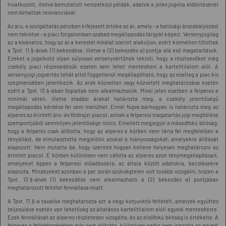
hivatkozott, illetve bemutatott nemzetközi példák, adatok a jelen jogvita eldöntésénél
nem bírhattak relevanciával.
Az áru, a szolgáltatás pénzben kifejezett értéke az ár, amely - a hatósági árszabályozást
nem tekintve - a piaci forgalomban szabad megállapodás tárgyát képezi. Versenyjogilag
az a kívánatos, hogy az ár a kereslet-kínálat szerint alakuljon, ezért kiemelten tiltottak
a Tpvt. 11.§-ának (1) bekezdése, illetve a (2) bekezdés a) pontja alá eső magatartások.
Ezeket a jogalkotó olyan súlyosan versenysértőnek tekinti, hogy a résztvevőket még
csekély piaci részesedésük eseten sem lehet mentesíteni a kartelltilalom alól. A
versenyjogi jogsértés tehát attól függetlenül megállapítható, hogy az esetleg a piac kis
szegmensében jelentkezik. Az árak közvetlen vagy közvetett meghatározása esetén
ezért a Tpvt. 13.§-ában foglaltak nem alkalmazhatók. Mivel jelen esetben a felperes a
minimál vételi, illetve eladási árakat határozta meg, a csekély jelentőségű
megállapodás kérdése fel sem merülhet. Ennél fogva bárhogyan is határozta meg az
alperes az érintett áru- és földrajzi piacot, annak a felperesi magatartás jogi megítélése
szempontjából semmilyen jelentősége nincs. Emellett megjegyzi a másodfokú bíróság,
hogy a felperes csak állította, hogy az alperes e körben nem tárta fel megfelelően a
tényállást, de elmulasztotta megjelölni azokat a hiányosságokat; amelyekre állítását
alapozott. Nem mutatta be, hogy szerinte hogyan kellene helyesen meghatározni az
érintett piacot. E körben különösen nem cáfolta az alperes azon ténymegállapításait,
amelyeket éppen a felperesi előadásokra, az általa közölt adatokra, becslésekre
alapozta. Mindezeket azonban a per során szükségtelen volt tovább vizsgálni, hiszen a
Tpvt. 13.§-ának (1) bekezdése nem alkalmazható a (2) bekezdés a) pontjában
meghatározott feltétel fennállása miatt.
A Tpvt. 17.§-a taxatíve meghatározza azt a négy konjunktív feltételt, amelyek együttes
teljesülése esetén van lehetőség az általános kartelltilalom alóli egyedi mentesítésre.
Ezek fennállását az alperes részletesen vizsgálta, és az elsőfokú bíróság is értékelte. A
felperes a fellebbezésében már nem állította, különösen pedig nem igazolta az egyedi