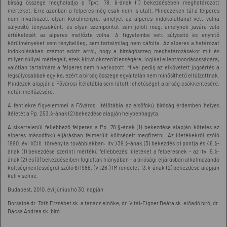
bírság összege meghaladja a Tpvt. 78. §-ának (1) bekezdésében meghatározott
mértéket. Erre azonban a felperes még csak nem is utalt. Mindezeken túl a felperes
nem hivatkozott olyan körülményre, amelyet az alperes indokolatlanul vett volna
súlyosító tényezőként, és olyan szempontot sem jelölt meg, amelynek javára való
értékelését az alperes mellőzte volna. A figyelembe vett súlyosító és enyhítő
körülményeket sem ténybelileg, sem tartalmilag nem cáfolta. Az alperes a határozat
indokolásában számot adott arról, hogy a bírságösszeg meghatározásakor mit és
milyen súllyal mérlegelt, ezek kirívó okszerűtlenségére, logikai ellentmondásosságára,
valótlan tartalmára a felperes nem hivatkozott. Mivel pedig az elkövetett jogsértés a
legsúlyosabbak egyike, ezért a bírság összege egyáltalán nem minősíthető eltúlzottnak.
Mindezek alapján a Fővárosi Ítélőtábla sem látott lehetőséget a bírság csökkentésére,
netán mellőzésére.
A fentiekre figyelemmel a Fővárosi Ítélőtábla az elsőfokú bíróság érdemben helyes
ítéletét a Pp. 253.§-ának (2) bekezdése alapján helybenhagyta.
A sikertelenül fellebbező felperes a Pp. 78.§-ának (1) bekezdése alapján köteles az
alperes másodfokú eljárásban felmerült költségeit megfizetni. Az illetékekről szóló
1990. évi XCIII. törvény (a továbbiakban: Itv.) 39.§-ának (3) bekezdés c) pontja és 46.§-
ának (1) bekezdése szerinti mértékű fellebbezési illetéket a felperesnek - az Itv. 5.§-
ának (2) és (3) bekezdéseiben foglaltak hiányában - a bírósági eljárásban alkalmazandó
költségmentességről szóló 6/1986. (VI.26.) IM rendelet 13.§-ának (2) bekezdése alapján
kell viselnie.
Budapest, 2010. évi június hó 30. napján
Borsainé dr. Tóth Erzsébet sk. a tanács elnöke, dr. Vitál-Eigner Beáta sk. előadó bíró, dr.
Bacsa Andrea sk. bíró