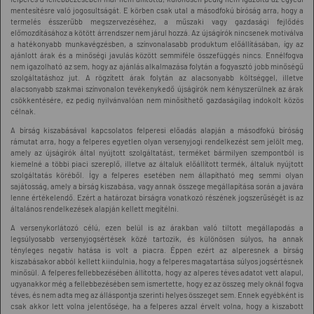
mentesítésre való jogosultságát. E körben csak utal a másodfokú bíróság arra, hogy a
termelés ésszerűbb megszervezéséhez, a műszaki vagy gazdasági fejlődés
előmozdításához a kötött árrendszer nem járul hozzá. Az újságírók nincsenek motiválva
a hatékonyabb munkavégzésben, a színvonalasabb produktum előállításában, így az
ajánlott árak és a minőségi javulás között semmiféle összefüggés nincs. Ennélfogva
nem igazolható az sem, hogy az ajánlás alkalmazása folytán a fogyasztó jobb minőségű
szolgáltatáshoz jut. A rögzített árak folytán az alacsonyabb költséggel, illetve
alacsonyabb szakmai színvonalon tevékenykedő újságírók nem kényszerülnek az árak
csökkentésére, ez pedig nyilvánvalóan nem minősíthető gazdaságilag indokolt közös
célnak.
A bírság kiszabásával kapcsolatos felperesi előadás alapján a másodfokú bíróság
rámutat arra, hogy a felperes egyetlen olyan versenyjogi rendelkezést sem jelölt meg,
amely az újságírók által nyújtott szolgáltatást, terméket bármilyen szempontból is
kiemelné a többi piaci szereplő, illetve az általuk előállított termék, általuk nyújtott
szolgáltatás köréből. Így a felperes esetében nem állapítható meg semmi olyan
sajátosság, amely a bírság kiszabása, vagy annak összege megállapítása során a javára
lenne értékelendő. Ezért a határozat bírságra vonatkozó részének jogszerűségét is az
általános rendelkezések alapján kellett megítélni.
A versenykorlátozó célú, ezen belül is az árakban való tiltott megállapodás a
legsúlyosabb versenyjogsértések közé tartozik, és különösen súlyos, ha annak
tényleges negatív hatása is volt a piacra. Éppen ezért az alperesnek a bírság
kiszabásakor abból kellett kiindulnia, hogy a felperes magatartása súlyos jogsértésnek
minősül. A felperes fellebbezésében állította, hogy az alperes téves adatot vett alapul,
ugyanakkor még a fellebbezésében sem ismertette, hogy ez az összeg mely oknál fogva
téves, és nem adta meg az álláspontja szerinti helyes összeget sem. Ennek egyébként is
csak akkor lett volna jelentősége, ha a felperes azzal érvelt volna, hogy a kiszabott