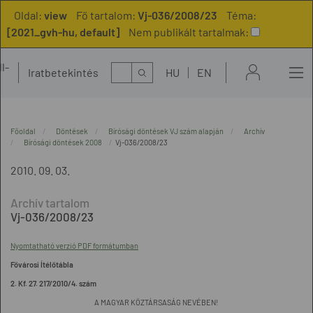
Oldal:
view
Fő tartalom:
Vj-036/2008/23
Téma:
[2021_gvh-hu, default]
Nem publikált tartalmak:
l-
Kereső
Iratbetekintés
HU
EN
t
Főoldal
Döntések
Bírósági döntések VJ szám alapján
Archív
Bírósági döntések 2008
Vj-036/2008/23
2010. 09. 03.
Vj-036/2008/23
Nyomtatható verzió PDF formátumban
Fővárosi Ítélőtábla
2. Kf. 27. 217/2010/4. szám
A MAGYAR KÖZTÁRSASÁG NEVÉBEN!