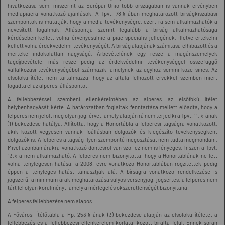
hivatkozása sem, miszerint az Európai Unió több országában is vannak érvényben
médiapiacra vonatkozó ajánlások. A Tpvt. 78.§-ában meghatározott bírságkiszabási
szempontok is mutatják, hogy a média tevékenységre, ezért rá sem alkalmazhatók a
nevesített fogalmak. Álláspontja szerint legalább a bírság alkalmazhatósága
kérdésében kellett volna érvényesülnie a piac speciális jellegének, illetve értékelni
kellett volna érdekvédelmi tevékenységét. A bírság alapjának számítása elhibázott és a
mértéke indokolatlan nagyságú. Árbevételének egy része a magánszemélyek
tagdíjbevétele, más része pedig az érdekvédelmi tevékenységgel összefüggő
vállalkozási tevékenységéből származik, amelynek az ügyhöz semmi köze sincs. Az
elsőfokú ítélet nem tartalmazza, hogy az általa felhozott érvekkel szemben miért
fogadta el az alperesi álláspontot.
A fellebbezéssel szembeni ellenkérelmében az alperes az elsőfokú ítélet
helybenhagyását kérte. A határozatban foglaltak fenntartása mellett előadta, hogy a
felperes nem jelölt meg olyan jogi érvet, amely alapján rá nem terjed ki a Tpvt. 11. §-ának
(1) bekezdése hatálya. Állította, hogy a Honortábla a felperesi tagságra vonatkozott,
akik között vegyesen vannak főállásban dolgozók és kiegészítő tevékenységként
dolgozók is. A felperes a tagság ilyen szempontú megosztását nem tudta megmondani.
Mivel azonban árakra vonatkozó döntésről van szó, ez nem is lényeges, hiszen a Tpvt.
13.§-a nem alkalmazható. A felperes nem bizonyította, hogy a Honortáblának ne lett
volna ténylegesen hatása, a 2008. évre vonatkozó Honortáblában rögzítettek pedig
éppen a tényleges hatást támasztják alá. A bírságra vonatkozó rendelkezése is
jogszerű, a minimum árak meghatározása súlyos versenyjogi jogsértés, a felperes nem
tárt fel olyan körülményt, amely a mérlegelés okszerűtlenségét bizonyítaná.
A felperes fellebbezése nem alapos.
A Fővárosi Ítélőtábla a Pp. 253.§-ának (3) bekezdése alapján az elsőfokú ítéletet a
fellebbezés és a fellebbezési ellenkérelem korlátai között bírálta felül. Ennek során