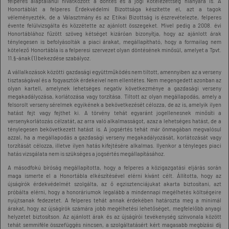
felperes alaptalanul hivatkozott a döntés és a jogi kötelezettség hiányára is. A
Honortáblát a felperes Érdekvédelmi Bizottsága készítette el, azt a tagok
véleményezték, de a Választmány és az Etikai Bizottság is észrevételezte, felperes
évente felülvizsgálta és közzétette az ajánlott összegeket. Mivel pedig a 2008. évi
Honortáblához fűzött szöveg kétséget kizáróan bizonyítja, hogy az ajánlott árak
ténylegesen is befolyásolták a piaci árakat, megállapítható, hogy a formailag nem
kötelező Honortábla is a felperesi szervezet olyan döntésének minősül, amelyet a Tpvt.
11.§-ának (1) bekezdése szabályoz.
A vállalkozások közötti gazdasági együttműködés nem tiltott, amennyiben az a verseny
tisztaságával és a fogyasztók érdekeivel nem ellentétes. Nem megengedett azonban az
olyan kartell, amelynek lehetséges negatív következménye a gazdasági verseny
megakadályozása, korlátozása vagy torzítása. Tiltott az olyan megállapodás, amely a
felsorolt verseny sérelmek egyikének a bekövetkezését célozza, de az is, amelyik ilyen
hatást fejt vagy fejthet ki. A törvény tehát egyaránt jogellenesnek minősíti a
versenykorlátozás célzatát, az arra való alkalmasságot, azaz a lehetséges hatást, de a
ténylegesen bekövetkezett hatást is. A jogsértés tehát már önmagában megvalósul
azzal, ha a megállapodás a gazdasági verseny megakadályozását, korlátozását vagy
torzítását célozza, illetve ilyen hatás kifejtésére alkalmas. Ilyenkor a tényleges piaci
hatás vizsgálata nem is szükséges a jogsértés megállapításához.
A másodfokú bíróság megállapította, hogy a felperes a közigazgatási eljárás során
maga ismerte el a Honortábla elkészítésével elérni kívánt célt. Állította, hogy az
újságírók érdekvédelmét szolgálta, az ő egzisztenciájukat akarta biztosítani, azt
próbálta elérni, hogy a honoráriumok legalább a mindennapi megélhetés költségeire
nyújtsanak fedezetet. A felperes tehát annak érdekében határozta meg a minimál
árakat, hogy az újságírók számára jobb megélhetési lehetőséget, megfelelőbb anyagi
helyzetet biztosítson. Az ajánlott árak és az újságírói tevékenység színvonala között
tehát semmiféle összefüggés nincsen, a szolgáltatásért kért magasabb megbízási díj