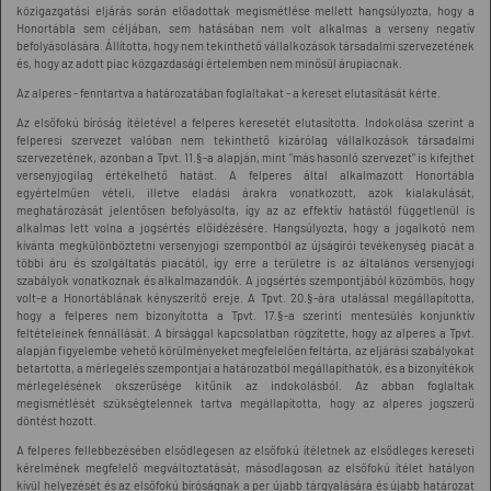
közigazgatási eljárás során előadottak megismétlése mellett hangsúlyozta, hogy a
Honortábla sem céljában, sem hatásában nem volt alkalmas a verseny negatív
befolyásolására. Állította, hogy nem tekinthető vállalkozások társadalmi szervezetének
és, hogy az adott piac közgazdasági értelemben nem minősül árupiacnak.
Az alperes - fenntartva a határozatában foglaltakat - a kereset elutasítását kérte.
Az elsőfokú bíróság ítéletével a felperes keresetét elutasította. Indokolása szerint a
felperesi szervezet valóban nem tekinthető kizárólag vállalkozások társadalmi
szervezetének, azonban a Tpvt. 11.§-a alapján, mint "más hasonló szervezet" is kifejthet
versenyjogilag értékelhető hatást. A felperes által alkalmazott Honortábla
egyértelműen vételi, illetve eladási árakra vonatkozott, azok kialakulását,
meghatározását jelentősen befolyásolta, így az az effektív hatástól függetlenül is
alkalmas lett volna a jogsértés előidézésére. Hangsúlyozta, hogy a jogalkotó nem
kívánta megkülönböztetni versenyjogi szempontból az újságírói tevékenység piacát a
többi áru és szolgáltatás piacától, így erre a területre is az általános versenyjogi
szabályok vonatkoznak és alkalmazandók. A jogsértés szempontjából közömbös, hogy
volt-e a Honortáblának kényszerítő ereje. A Tpvt. 20.§-ára utalással megállapította,
hogy a felperes nem bizonyította a Tpvt. 17.§-a szerinti mentesülés konjunktív
feltételeinek fennállását. A bírsággal kapcsolatban rögzítette, hogy az alperes a Tpvt.
alapján figyelembe vehető körülményeket megfelelően feltárta, az eljárási szabályokat
betartotta, a mérlegelés szempontjai a határozatból megállapíthatók, és a bizonyítékok
mérlegelésének okszerűsége kitűnik az indokolásból. Az abban foglaltak
megismétlését szükségtelennek tartva megállapította, hogy az alperes jogszerű
döntést hozott.
A felperes fellebbezésében elsődlegesen az elsőfokú ítéletnek az elsődleges kereseti
kérelmének megfelelő megváltoztatását, másodlagosan az elsőfokú ítélet hatályon
kívül helyezését és az elsőfokú bíróságnak a per újabb tárgyalására és újabb határozat