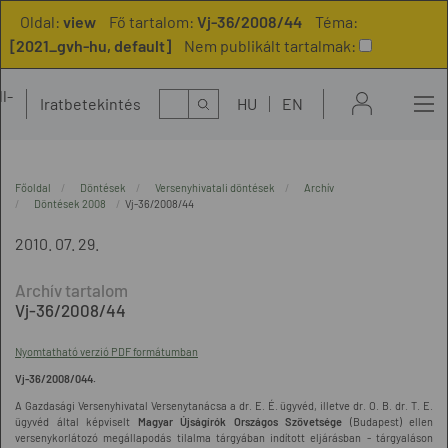
Oldal:
view
Fő tartalom:
Vj-36/2008/44
Téma:
[2021_gvh-hu, default]
Nem publikált tartalmak:
l-
Kereső
Iratbetekintés
HU
EN
t
Főoldal
Döntések
Versenyhivatali döntések
Archív
Döntések 2008
Vj-36/2008/44
2010. 07. 29.
Vj-36/2008/44
Nyomtatható verzió PDF formátumban
Vj-36/2008/044.
A Gazdasági Versenyhivatal Versenytanácsa a dr. E. É. ügyvéd, illetve dr. O. B. dr. T. E.
ügyvéd által képviselt
Magyar Újságírók Országos Szövetsége
(Budapest) ellen
versenykorlátozó megállapodás tilalma tárgyában indított eljárásban - tárgyaláson