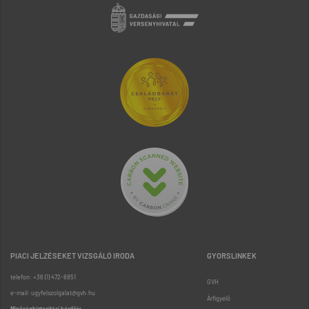
PIACI JELZÉSEKET VIZSGÁLÓ IRODA
GYORSLINKEK
telefon: +36 (1) 472-8851
GVH
e-mail: ugyfelszolgalat@gvh.hu
Árfigyelő
Minőségbiztosítási kérdőív