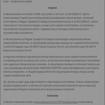
kívül - meghozta az alábbi
végzést.
A Versenytanács elrendeli a 2008. december 2-án kelt, Vj-36/2008/23. számú
határozatában foglalt azon kötelezettség haladéktalan végrehajtását, amelynek
értelmében a Magyar Újságírók Országos Szövetsége köteles a Vj-36/2008/23. számú
határozatot internetes honlapján, annak nyitó oldaláról elérhetően, jól láthatóan,
észrevételek hozzátétele nélkül, legalább három hónapos időtartamig teljes
terjedelemben közzétenni.
A Versenytanács a Magyar Újságírók Országos Szövetségét végrehajtási bírság
megfizetésére kötelezi. A végrehajtási bírság napi összege az e végzés kézhezvételét
követő 30 napban napi 20.000 Ft (azaz húszezer forint), azt követően napi 30.000 Ft
(azaz harmincezer forint).
A naponta esedékes végrehajtási bírság megfizetése a jelen végzés kézhezvételétől
mindaddig terheli az eljárás alá vontat, amíg kötelezettsége maradéktalan teljesítését
nem igazolja a Versenytanács számára. A végrehajtási bírságot a kötelezett eljárás alá
vont a Gazdasági Versenyhivatal 10032000-01037557 számú bírságbevételi számlájára
köteles megfizetni. A tárgyhónapban felmerült végrehajtási bírság a hónap utolsó
napján esedékessé válik.
Az, akinek a jogát vagy jogos érdekét a végrehajtás elrendelése, illetve a végrehajtási
bírság kiszabása sérti, a sérelemről szerzett értesüléstől számított három nap alatt
végrehajtási kifogást terjeszthet elő a Versenytanács elnökénél.
Indokolás
A döntés indokolás részét a
Nyomtatható verzió PDF formátumban
hivatkozásra