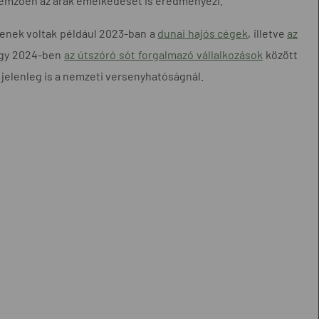
jellemzően az árak emelkedését is eredményezi.
lyenek voltak például 2023-ban a
dunai hajós cégek
, illetve
az
vagy 2024-ben
az útszóró sót forgalmazó vállalkozások
között
n jelenleg is a nemzeti versenyhatóságnál.