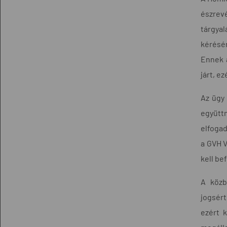
észrevé
tárgya
kérésér
Ennek a
járt, e
Az ügy 
együtt
elfogad
a GVH V
kell be
A közb
jogsér
ezért 