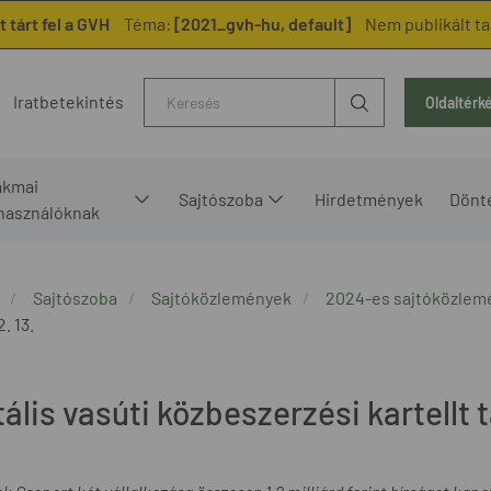
t tárt fel a GVH
Téma:
[2021_gvh-hu, default]
Nem publikált t
Kereső
Iratbetekintés
Oldaltérk
akmai
Sajtószoba
Hirdetmények
Dönt
lhasználóknak
Sajtószoba
Sajtóközlemények
2024-es sajtóközlem
. 13.
ális vasúti közbeszerzési kartellt t