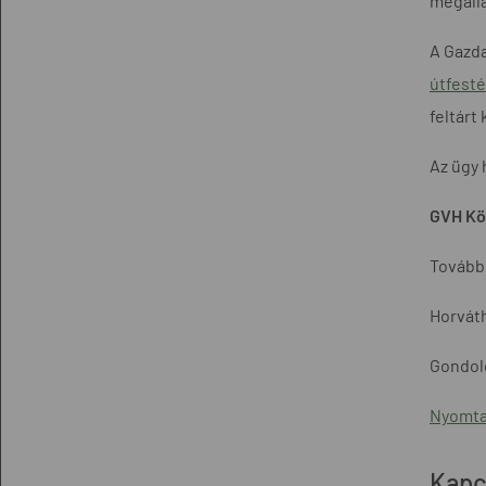
megálla
A Gazda
útfesté
feltárt
Az ügy 
GVH Kö
További
Horváth
Gondolo
Nyomta
Kapc