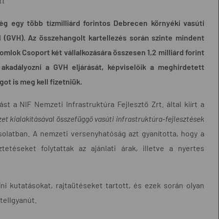
tt
g egy több tízmilliárd forintos Debrecen környéki vasúti
l (GVH). Az összehangolt kartellezés során szinte mindent
omlok Csoport két vállalkozására összesen 1,2 milliárd forint
kadályozni a GVH eljárását, képviselőik a meghirdetett
got is meg kell fizetniük.
st a NIF Nemzeti Infrastruktúra Fejlesztő Zrt. által kiírt a
t kialakításával összefüggő vasúti infrastruktúra-fejlesztések
solatban. A nemzeti versenyhatóság azt gyanította, hogy a
tetéseket folytattak az ajánlati árak, illetve a nyertes
íni kutatásokat, rajtaütéseket tartott, és ezek során olyan
tellgyanút.