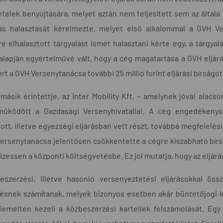
telek benyújtására, melyet aztán nem teljesített sem az általa
lás halasztását kérelmezte, melyet első alkalommal a GVH V
e elhalasztott tárgyalást ismét halasztani kérte egy, a tárgy
lapján egyértelművé vált, hogy a cég magatartása a GVH eljárás
zért a GVH Versenytanácsa további 25 millió forint eljárási bírságo
másik érintettje, az Inter Mobility Kft. – amelynek jóval alacs
működött a Gazdasági Versenyhivatallal. A cég engedékenys
ott, illetve egyezségi eljárásban vett részt, továbbá megfelel
ersenytanácsa jelentősen csökkentette a cégre kiszabható bírságö
fizessen a központi költségvetésbe. Ez jól mutatja, hogy az eljá
eszerzési, illetve hasonló versenyeztetési eljárásokkal ös
tésnek számítanak, melyek bizonyos esetben akár büntetőjogi 
kiemelten kezeli a közbeszerzési kartellek felszámolását. Eg