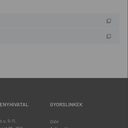
ENYHIVATAL
GYORSLINKEK
 u. 5-11.
GVH