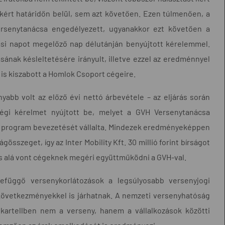
 kért határidőn belül, sem azt követően. Ezen túlmenően, a
ersenytanácsa engedélyezett, ugyanakkor ezt követően a
alási napot megelőző nap délutánján benyújtott kérelemmel.
ának késleltetésére irányult, illetve ezzel az eredménnyel
t is kiszabott a Homlok Csoport cégeire.
onyabb volt az előző évi nettó árbevétele – az eljárás során
égi kérelmet nyújtott be, melyet a GVH Versenytanácsa
ési program bevezetését vállalta. Mindezek eredményeképpen
sszeget, így az Inter Mobility Kft. 30 millió forint bírságot
rás alá vont cégeknek megéri együttműködni a GVH-val.
szefüggő versenykorlátozások a legsúlyosabb versenyjogi
következményekkel is járhatnak. A nemzeti versenyhatóság
y kartellben nem a verseny, hanem a vállalkozások közötti