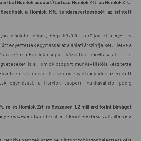
oportba (Homlok csoport) tartozó Homlok Kft. és Homlok Zrt.,
 elősegítsék a Homlok Kft. tendernyertességét az érintett
yan ajánlatot adnak, hogy közülük kerüljön ki a nyertes
őtt egyeztették egymással az ajánlati árszintjeiket, illetve a
ás részére a Homlok csoport közvetlen irányítása alatt álló
égvetéseket is a Homlok csoport munkavállalója készítette
t követően is fennmaradt a szoros együttműködés az érintett
álták egymással, a Homlok csoport munkavállalói pedig
-re és Homlok Zrt-re összesen 1,2 milliárd forint bírságot
– összesen több tízmilliárd forint – értékű volt, illetve a
 iratokba nem tekintett be, viszont többször halasztást kért