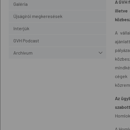
A GVH f
Galéria
illetve
Újságírói megkeresések
közbes
Interjúk
A váll
GVH Podcast
ajánlat
pályáza
Archívum
közbesz
mindkét
cégek 
közremű
Az ügyb
szabott
Homlok 
A Homlo