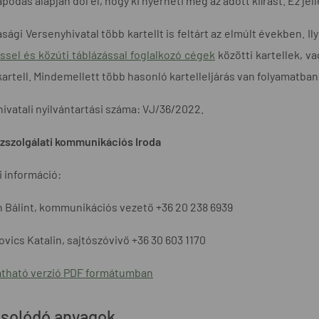
podás alapján dől el, hogy ki nyerheti meg az adott kiírást. Ez 
sági Versenyhivatal több kartellt is feltárt az elmúlt években. I
ssel és közúti táblázással foglalkozó cégek
közötti kartellek, 
 kartell. Mindemellett több hasonló kartelleljárás van folyamatba
hivatali nyilvántartási száma: VJ/36/2022.
zszolgálati kommunikációs Iroda
 információ:
 Bálint, kommunikációs vezető +36 20 238 6939
vics Katalin, sajtószóvivő +36 30 603 1170
tható verzió PDF formátumban
solódó anyagok