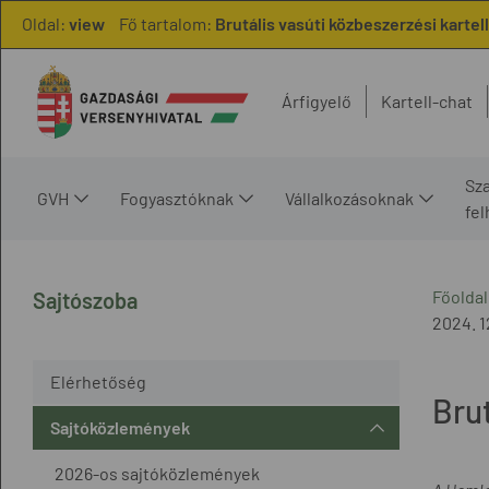
Oldal:
view
Fő tartalom:
Brutális vasúti közbeszerzési kartell
Árfigyelő
Kartell-chat
Sz
GVH
Fogyasztóknak
Vállalkozásoknak
fe
Főoldal
Sajtószoba
2024. 12
Elérhetőség
Brut
Sajtóközlemények
2026-os sajtóközlemények