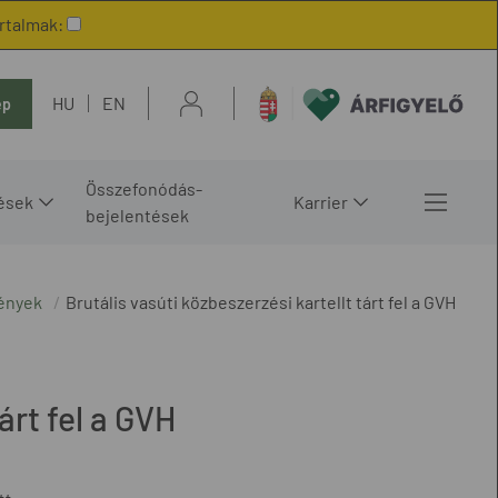
artalmak:
HU
EN
ép
Összefonódás-
ések
Karrier
bejelentések
ények
Brutális vasúti közbeszerzési kartellt tárt fel a GVH
árt fel a GVH