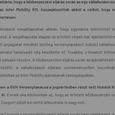
eltárta, hogy a közbeszerzési eljárás során az egy vállalkozáscs
 az Inter Mobility Kft. összejátszottak abból a célból, hogy
zerzésen.
alkozások megállapodtak abban, hogy egymásra tekintettel ol
tevő. A megállapodás alapján az érintett cégek már ajánlattétel el
ti anyagokat mindkét (elvileg versenytársként induló) vállalkoz
erzési tanácsadó cég készítette el. Továbbá, a beadott költs
 pályázó részére. A közbeszerzési eljárás során az ajánlattétel
között, a vállalkozások eljárási cselekményeiket koordin
ködtek az Inter Mobility ajánlatának támogatásában.
en a GVH Versenytanácsa a jogsértésben részt vett Homlok Kft.
 ki.
Ennek oka elsősorban az, hogy az érintett közbeszerzés nagy 
Csoport előző évi nettó árbevétele is nagy volt.
k Csoport a versenyfelügyeleti eljárás során nem védekezett, az