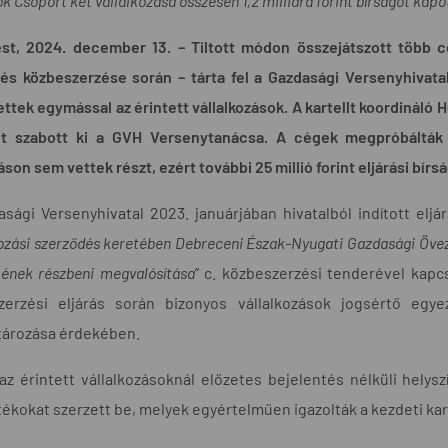
k Csoport két vállalkozása összesen 1,2 milliárd forint bírságot kapo
st, 2024. december 13. – Tiltott módon összejátszott több cé
tés közbeszerzése során – tárta fel a Gazdasági Versenyhivata
ttek egymással az érintett vállalkozások. A kartellt koordináló H
ot szabott ki a GVH Versenytanácsa. A cégek megpróbálták a
áson sem vettek részt, ezért további 25 millió forint eljárási bírsá
sági Versenyhivatal 2023. januárjában hivatalból indított eljárá
ozási szerződés keretében Debreceni Észak-Nyugati Gazdasági Öveze
ének részbeni megvalósítása
” c. közbeszerzési tenderével kapc
zerzési eljárás során bizonyos vállalkozások jogsértő egyez
ározása érdekében.
z érintett vállalkozásoknál előzetes bejelentés nélküli helysz
tékokat szerzett be, melyek egyértelműen igazolták a kezdeti kar