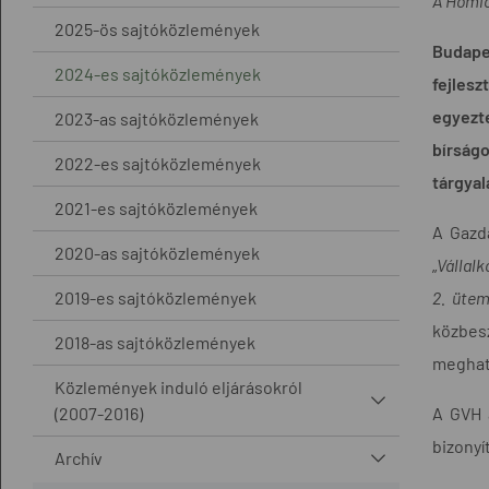
A Homlo
2025-ös sajtóközlemények
Budape
2024-es sajtóközlemények
fejlesz
egyezte
2023-as sajtóközlemények
bírság
2022-es sajtóközlemények
tárgyal
2021-es sajtóközlemények
A Gazda
2020-as sajtóközlemények
„
Vállalk
2019-es sajtóközlemények
2. ütem
közbes
2018-as sajtóközlemények
meghat
Közlemények induló eljárásokról
(2007-2016)
A GVH a
bizonyí
Archív