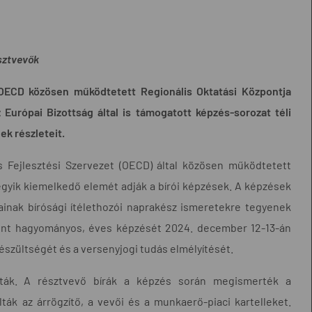
észtvevők
OECD közösen működtetett Regionális Oktatási Központja
urópai Bizottság által is támogatott képzés-sorozat téli
ek részleteit.
és
Fejlesztési
Szervezet (OECD) által közösen működtetett
gyik kiemelkedő elemét adják a bírói képzések. A képzések
ainak bírósági ítélethozói naprakész ismeretekre tegyenek
zpont hagyományos, éves képzését 2024. december 12-13-án
készültségét és a versenyjogi tudás elmélyítését.
ták. A résztvevő bírák a képzés során megismerték a
ák az árrögzítő, a vevői és a munkaerő-piaci kartelleket.