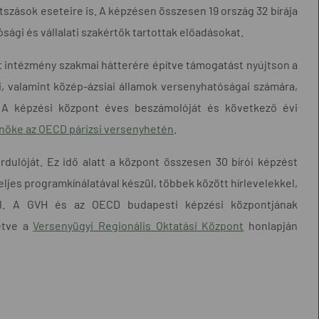
tszások eseteire is. A képzésen összesen 19 ország 32 bírája
sági és vállalati szakértők tartottak előadásokat.
két intézmény szakmai hátterére építve támogatást nyújtson a
i, valamint közép-ázsiai államok versenyhatóságai számára,
 A képzési központ éves beszámolóját és következő évi
lnöke az OECD párizsi versenyhetén
.
dulóját. Ez idő alatt a központ összesen 30 bírói képzést
eljes programkínálatával készül, többek között hírlevelekkel,
al. A GVH és az OECD budapesti képzési központjának
letve a
Versenyügyi Regionális Oktatási Központ
honlapján