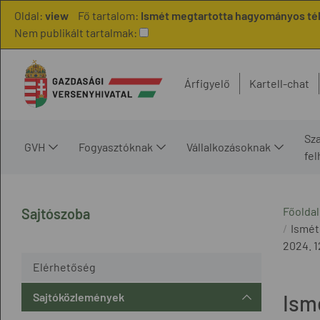
Oldal:
view
Fő tartalom:
Ismét megtartotta hagyományos téli
Nem publikált tartalmak:
Árfigyelő
Kartell-chat
Sz
GVH
Fogyasztóknak
Vállalkozásoknak
fe
Főoldal
Sajtószoba
Ismét
2024. 12
Elérhetőség
Sajtóközlemények
Ism