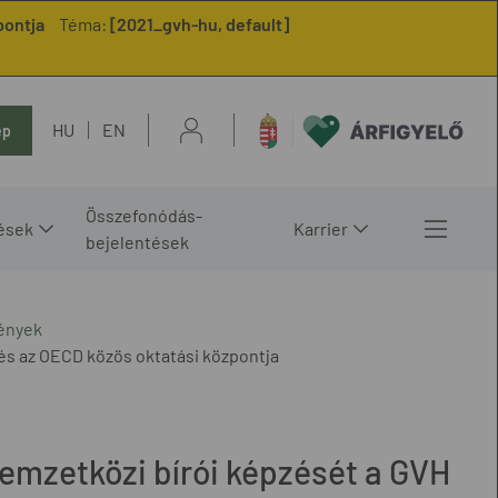
pontja
Téma:
[2021_gvh-hu, default]
HU
EN
ép
Összefonódás-
ések
Karrier
bejelentések
ények
és az OECD közös oktatási központja
emzetközi bírói képzését a GVH