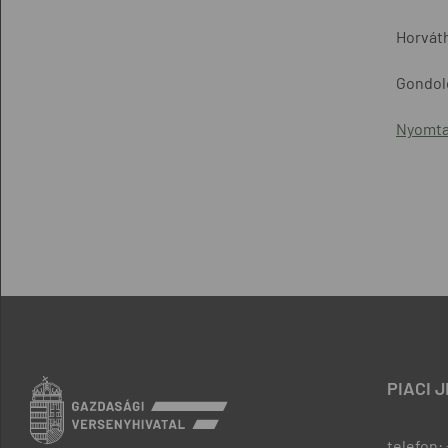
Horváth
Gondolo
Nyomta
PIACI 
telefon: 