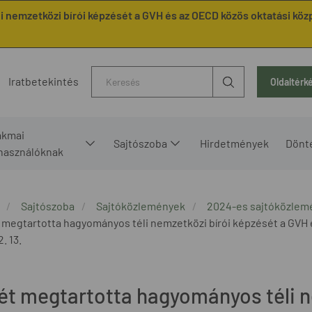
 nemzetközi bírói képzését a GVH és az OECD közös oktatási köz
Kereső
Iratbetekintés
Oldaltérk
akmai
Sajtószoba
Hirdetmények
Dönt
lhasználóknak
Sajtószoba
Sajtóközlemények
2024-es sajtóközlem
 megtartotta hagyományos téli nemzetközi bírói képzését a GVH 
. 13.
ét megtartotta hagyományos téli n