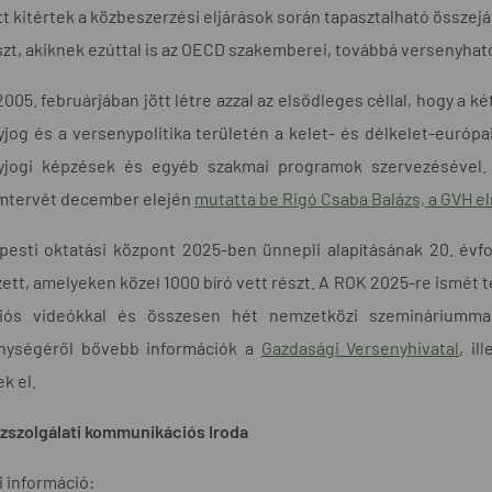
t kitértek a közbeszerzési eljárások során tapasztalható összejá
szt, akiknek ezúttal is az OECD szakemberei, továbbá versenyható
005. februárjában jött létre azzal az elsődleges céllal, hogy a 
jog és a versenypolitika területén a kelet- és délkelet-európa
yjogi képzések és egyéb szakmai programok szervezésével.
mtervét december elején
mutatta be Rigó Csaba Balázs, a GVH e
esti oktatási központ 2025-ben ünnepli alapításának 20. évfor
ett, amelyeken közel 1000 bíró vett részt. A ROK 2025-re ismét t
iós videókkal és összesen hét nemzetközi szemináriumm
nységéről bővebb információk a
Gazdasági Versenyhivatal
, il
k el.
zszolgálati kommunikációs Iroda
 információ: