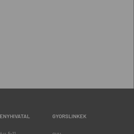
ENYHIVATAL
GYORSLINKEK
 u. 5-11.