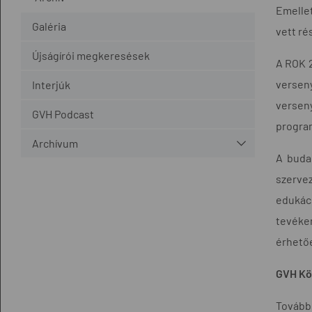
Emellet
Galéria
vett ré
Újságírói megkeresések
A ROK 2
verseny
Interjúk
versen
GVH Podcast
progra
Archívum
A budap
szervez
edukác
tevéke
érhetőe
GVH Kö
További