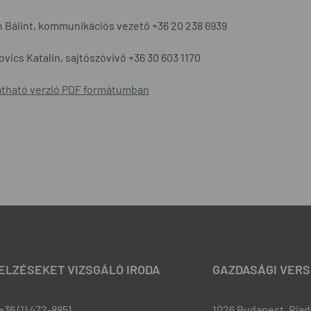
 Bálint, kommunikációs vezető +36 20 238 6939
vics Katalin, sajtószóvivő +36 30 603 1170
tható verzió PDF formátumban
JELZÉSEKET VIZSGÁLÓ IRODA
GAZDASÁGI VERS
+36 (1) 472-8851
1026 Budapest, Riadó