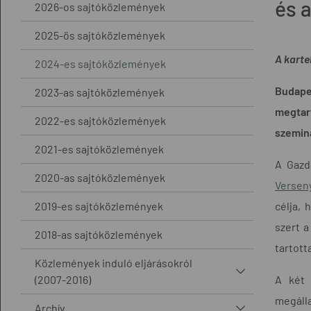
és 
2026-os sajtóközlemények
2025-ös sajtóközlemények
A karte
2024-es sajtóközlemények
Budape
2023-as sajtóközlemények
megtar
2022-es sajtóközlemények
szeminá
2021-es sajtóközlemények
A Gazd
2020-as sajtóközlemények
Verseny
2019-es sajtóközlemények
célja,
szert 
2018-as sajtóközlemények
tartott
Közlemények induló eljárásokról
(2007-2016)
A két 
megálla
Archív