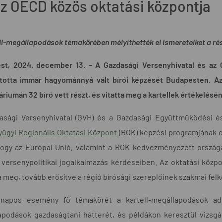
az OECD közös oktatási központja
ll-megállapodások témakörében mélyíthették el ismereteiket a r
st, 2024. december 13. –
A Gazdasági Versenyhivatal és az 
totta immár hagyománnyá vált bírói képzését Budapesten. Az E
riumán 32 bíró vett részt, és vitatta meg a kartellek értékelésén
asági Versenyhivatal (GVH) és a Gazdasági Együttműködési 
ügyi Regionális Oktatási Központ
(ROK) képzési programjának e
 hogy az Európai Unió, valamint a ROK kedvezményezett ország
a versenypolitikai jogalkalmazás kérdéseiben. Az oktatási kö
a meg, tovább erősítve a régió bírósági szereplőinek szakmai fel
napos esemény fő témakörét a kartell-megállapodások ad
podások gazdaságtani hátterét, és példákon keresztül vizsgált