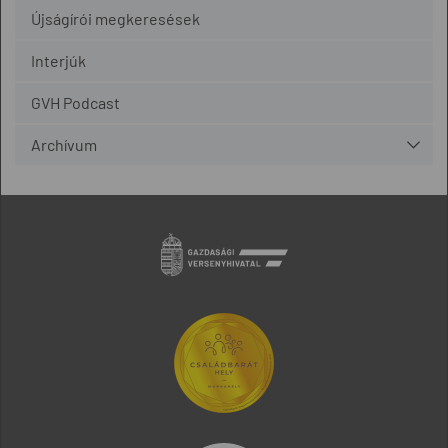
Újságírói megkeresések
Interjúk
GVH Podcast
Archívum