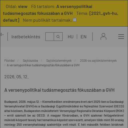
Oldal:
view
Fő tartalom:
A versenypolitikai
tudásmegosztás fókuszában a GVH
Téma:
[2021_gvh-hu,
default]
Nem publikált tartalmak:
l-
Kereső
Iratbetekintés
HU
EN
t
Főoldal
Sajtószoba
Sajtóközlemények
2026-os sajtóközlemények
A versenypolitikai tudásmegosztás fókuszában a GVH
2026. 05. 12.
A versenypolitikai tudásmegosztás fókuszában a GVH
Budapest, 2026. május 12. – Kiemelkedően eredményes évet zárt 2025-ben a Gazdasági
Versenyhivatal (GVH) és a Gazdasági Együttműködési és Fejlesztési Szervezet (OECD)
által közösen, Budapesten működtetett Versenyügyi Regionális Oktatási Központ (ROK)
– erről számolt be az OECD. A magyar fővárosban, a GVH szakmai felügyeletével
működő központ tavaly hat tematikus képzést szervezett, amelyen több mint 30 ország
mintegy 250 versenyhatósági szakértője vett részt. E hét második felében bíráknak