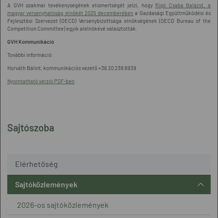
A GVH szakmai tevékenységének elismertségét jelzi, hogy
Rigó Csaba Balázst, a
magyar versenyhatóság elnökét 2025 decemberében
a Gazdasági Együttműködési és
Fejlesztési Szervezet (OECD) Versenybizottsága elnökségének (OECD Bureau of the
Competition Committee) egyik alelnökévé választották.
GVH Kommunikáció
További információ:
Horváth Bálint, kommunikációs vezető +36 20 238 6939
Nyomtatható verzió PDF-ben
Sajtószoba
Elérhetőség
Sajtóközlemények
2026-os sajtóközlemények