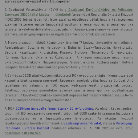
szervez szakmai képzést a GVH, Budapesten.
A Gazdasági Versenyhivatal (GVH) és
a Gazdasági Együttműködési és Fejlesztési
Szervezet (OECD) által közösen működtetett
Versenyügyi Regionális Oktatási Központ
(ROK) 2005 februárjában jött létre azzal az elsődleges céllal, hogy a két intézmény
szakmai hátterére építve támogatást nyújtson a versenyjog és a versenypolitika
területén a kelet- és délkelet-európai, valamint közép-ázsiai államok versenyhatóságai
számára, versenyjogi képzések és egyéb szakmai programok szervezésével.
A Magyarországon működő központnak jelenleg 17 kedvezményezettje van: Albánia,
Azerbajdzsán, Bosznia és Hercegovina, Bulgária, Észak-Macedónia, Horvátország,
Georgia, Kazahsztán, Kirgizisztán, Koszovó, Moldova, Montenegró, Örményország,
Románia, Szerbia, Ukrajna és Üzbegisztán. A világon mindössze négy hasonló
oktatóközpont működik: Magyarországon, Peruban, a Koreai Köztársaságban illetve a
legújabb, Szaúd-Arábiában működő program tavaly jött létre.
A GVH és az OECD által közösen működtetett ROK éves programjában kiemelt szerepet
kapnak a bírák számára szervezett képzések, amelyek célja, hogy az Európai Unió
tagállamainak, valamint a ROK egyes kedvezményezett országainak bírósági
ítélethozói naprakész ismeretekre tegyenek szert a versenypolitikai jogalkalmazás
területén. A következő bíráknak szervezett képzés e hét második felében, május 14-15-
én kerül megrendezésre a magyar fővárosban.
A ROK
2025-ben ünnepelte fennállásának 20. évfordulóját
. Az elmúlt két évtizedben
több mint 160 rendezvényt szervezett, több mint 6000 szakértő számára biztosítva a
tudásmegosztás és a tapasztalatcsere lehetőségét. Az oktatási központ
tevékenységéről bővebb információk a
Gazdasági Versenyhivatal
, illetve a
Versenyügyi
Regionális Oktatási Központ
honlapján érhetőek el. A ROK
2025-ös évről szóló
beszámolója itt érhető el
.