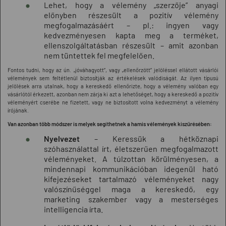
Lehet, hogy a vélemény „szerzője” anyagi
előnyben részesült a pozitív vélemény
megfogalmazásáért – pl.: ingyen vagy
kedvezményesen kapta meg a terméket,
ellenszolgáltatásban részesült – amit azonban
nem tüntettek fel megfelelően.
Fontos tudni, hogy az ún. „jóváhagyott”, vagy „ellenőrzött” jelöléssel ellátott vásárlói
vélemények sem feltétlenül biztosítják az értékelések valódiságát. Az ilyen típusú
jelölések arra utalnak, hogy a kereskedő ellenőrizte, hogy a vélemény valóban egy
vásárlótól érkezett, azonban nem zárja ki azt a lehetőséget, hogy a kereskedő a pozitív
véleményért cserébe ne fizetett, vagy ne biztosított volna kedvezményt a vélemény
írójának.
Van azonban több módszer is melyek segíthetnek a hamis vélemények kiszűrésében:
Nyelvezet
– Keressük a hétköznapi
szóhasználattal írt, életszerűen megfogalmazott
véleményeket. A túlzottan körülményesen, a
mindennapi kommunikációban idegenül ható
kifejezéseket tartalmazó véleményeket nagy
valószínűséggel maga a kereskedő, egy
marketing szakember vagy a mesterséges
intelligencia írta.