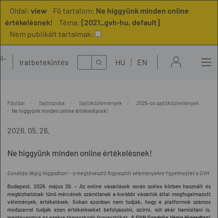
Oldal:
view
Fő tartalom:
Ne higgyünk minden online
értékelésnek!
Téma:
[2021_gvh-hu, default]
Nem publikált tartalmak:
l-
Kereső
Iratbetekintés
HU
EN
t
Főoldal
Sajtószoba
Sajtóközlemények
2026-os sajtóközlemények
Ne higgyünk minden online értékelésnek!
2026. 05. 26.
Ne higgyünk minden online értékelésnek!
Gondolja Végig Higgadtan! – a megtévesztő fogyasztói véleményekre figyelmeztet a GVH
Budapest, 2026. május 26. – Az online vásárlások során széles körben használt és
megbízhatónak tűnő mércének számítanak a korábbi vásárlók által megfogalmazott
vélemények, értékelések. Sokan azonban nem tudják, hogy a platformok számos
módszerrel tudják ezen értékeléseket befolyásolni, szűrni, sőt akár hamisítani is,
megtévesztve az ezekre támaszkodó fogyasztókat.
A GVH Gondolja Végig Higgadtan!