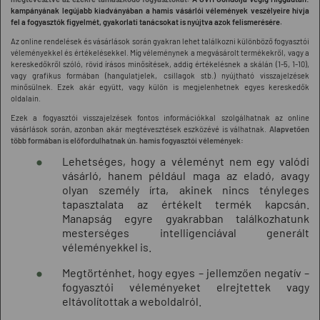
kampányának legújabb kiadványában a hamis vásárlói vélemények veszélyeire hívja
fel a fogyasztók figyelmét, gyakorlati tanácsokat is nyújtva azok felismerésére.
Az online rendelések és vásárlások során gyakran lehet találkozni különböző fogyasztói
véleményekkel és értékelésekkel. Míg véleménynek a megvásárolt termékekről, vagy a
kereskedőkről szóló, rövid írásos minősítések, addig értékelésnek a skálán (1-5, 1-10),
vagy grafikus formában (hangulatjelek, csillagok stb.) nyújtható visszajelzések
minősülnek. Ezek akár együtt, vagy külön is megjelenhetnek egyes kereskedők
oldalain.
Ezek a fogyasztói visszajelzések fontos információkkal szolgálhatnak az online
vásárlások során, azonban akár megtévesztések eszközévé is válhatnak.
Alapvetően
több formában is előfordulhatnak ún. hamis fogyasztói vélemények:
Lehetséges, hogy a véleményt nem egy valódi
vásárló, hanem például maga az eladó, avagy
olyan személy írta, akinek nincs tényleges
tapasztalata az értékelt termék kapcsán.
Manapság egyre gyakrabban találkozhatunk
mesterséges intelligenciával generált
véleményekkel is.
Megtörténhet, hogy egyes – jellemzően negatív –
fogyasztói véleményeket elrejtettek vagy
eltávolítottak a weboldalról.