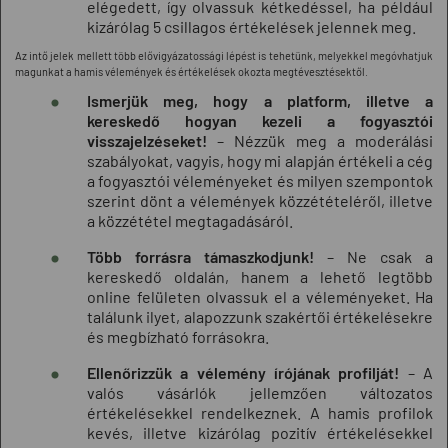
elégedett, így olvassuk kétkedéssel, ha például
kizárólag 5 csillagos értékelések jelennek meg.
Az intő jelek mellett több elővigyázatossági lépést is tehetünk, melyekkel megóvhatjuk
magunkat a hamis vélemények és értékelések okozta megtévesztésektől.
Ismerjük meg, hogy a platform, illetve a
kereskedő hogyan kezeli a fogyasztói
visszajelzéseket!
– Nézzük meg a moderálási
szabályokat, vagyis, hogy mi alapján értékeli a cég
a fogyasztói véleményeket és milyen szempontok
szerint dönt a vélemények közzétételéről, illetve
a közzététel megtagadásáról.
Több forrásra támaszkodjunk!
– Ne csak a
kereskedő oldalán, hanem a lehető legtöbb
online felületen olvassuk el a véleményeket. Ha
találunk ilyet, alapozzunk szakértői értékelésekre
és megbízható forrásokra.
Ellenőrizzük a vélemény írójának profilját!
– A
valós vásárlók jellemzően változatos
értékelésekkel rendelkeznek. A hamis profilok
kevés, illetve kizárólag pozitív értékelésekkel