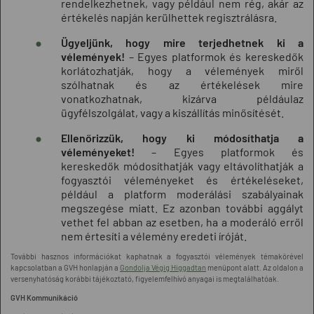
rendelkezhetnek, vagy például nem rég, akár az
értékelés napján kerülhettek regisztrálásra.
Ügyeljünk, hogy mire terjedhetnek ki a
vélemények!
– Egyes platformok és kereskedők
korlátozhatják, hogy a vélemények miről
szólhatnak és az értékelések mire
vonatkozhatnak, kizárva példáulaz
ügyfélszolgálat, vagy a kiszállítás minősítését.
Ellenőrizzük, hogy ki módosíthatja a
véleményeket!
– Egyes platformok és
kereskedők módosíthatják vagy eltávolíthatják a
fogyasztói véleményeket és értékeléseket,
például a platform moderálási szabályainak
megszegése miatt. Ez azonban további aggályt
vethet fel abban az esetben, ha a moderáló erről
nem értesíti a vélemény eredeti íróját.
További hasznos információkat kaphatnak a fogyasztói vélemények témakörével
kapcsolatban a GVH honlapján a
Gondolja Végig Higgadtan
menüpont alatt. Az oldalon a
versenyhatóság korábbi tájékoztató, figyelemfelhívó anyagai is megtalálhatóak.
GVH Kommunikáció