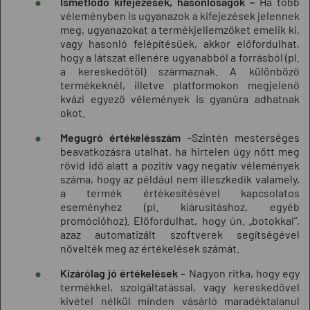
Ismétlődő kifejezések, hasonlóságok –
Ha több
véleményben is ugyanazok a kifejezések jelennek
meg, ugyanazokat a termékjellemzőket emelik ki,
vagy hasonló felépítésűek, akkor előfordulhat,
hogy a látszat ellenére ugyanabból a forrásból (pl.
a kereskedőtől) származnak. A különböző
termékeknél, illetve platformokon megjelenő
kvázi egyező vélemények is gyanúra adhatnak
okot.
Megugró értékelésszám
–Szintén mesterséges
beavatkozásra utalhat, ha hirtelen úgy nőtt meg
rövid idő alatt a pozitív vagy negatív vélemények
száma, hogy az például nem illeszkedik valamely,
a termék értékesítésével kapcsolatos
eseményhez (pl. kiárusításhoz, egyéb
promócióhoz). Előfordulhat, hogy ún. „botokkal”,
azaz automatizált szoftverek segítségével
növelték meg az értékelések számát.
Kizárólag jó értékelések
– Nagyon ritka, hogy egy
termékkel, szolgáltatással, vagy kereskedővel
kivétel nélkül minden vásárló maradéktalanul