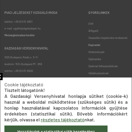
PIACI JELZÉSEKET VIZSGÁLÓ IRODA
GYORSLINKEK
telefon: +36 (1) 472-8851
GVH
e-mail: ugyfelszolgalat@gvh.hu
Árfigyelő
Minőségbiztosítási kérdőív
Visszaélés-bejelentési rendszerek
Kapcsolat
GAZDASÁGI VERSENYHIVATAL
Hirdetmények
1026 Budapest, Riadó u. 5-11.
Sajtószoba
levélcím: 1534 Budapest Pf.: 958
Szakmai felhasználóknak
telefon: +36 (1) 472-8900
Vállalkozásoknak
Fogyasztóknak
Cookie tájékoztató
Podcast
Tisztelt látogatónk!
Oldaltérkép
A Gazdasági Versenyhivatal honlapja sütiket (cookie-k)
használ a weboldal működtetése (szükséges sütik) és a
honlap használatával kapcsolatos információk gyűjtése
érdekében (statisztikai sütik). Bővebb információkért
kérjük, olvassa el
részletes tájékoztató
nkat.
Hozzájárulok a statisztikai sütik kezeléséhez