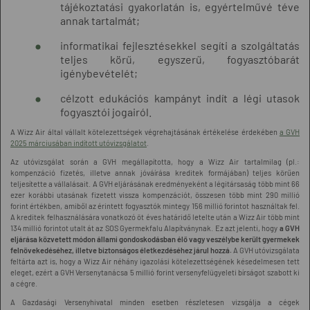
tájékoztatási gyakorlatán is, egyértelművé téve
annak tartalmát;
informatikai fejlesztésekkel segíti a szolgáltatás
teljes körű, egyszerű, fogyasztóbarát
igénybevételét;
célzott edukációs kampányt indít a légi utasok
fogyasztói jogairól.
A Wizz Air által vállalt kötelezettségek végrehajtásának értékelése érdekében
a GVH
2025 márciusában indított utóvizsgálatot
.
Az utóvizsgálat során a GVH megállapította, hogy a Wizz Air tartalmilag (pl.:
kompenzáció fizetés, illetve annak jóváírása kreditek formájában) teljes körűen
teljesítette a vállalásait. A GVH eljárásának eredményeként a légitársaság több mint 66
ezer korábbi utasának fizetett vissza kompenzációt, összesen több mint 290 millió
forint értékben, amiből az érintett fogyasztók mintegy 156 millió forintot használtak fel.
A kreditek felhasználására vonatkozó öt éves határidő letelte után a Wizz Air több mint
134 millió forintot utalt át az SOS Gyermekfalu Alapítványnak. Ez azt jelenti, hogy
a GVH
eljárása közvetett módon állami gondoskodásban élő vagy veszélybe került gyermekek
felnövekedéséhez, illetve biztonságos életkezdéséhez járul hozzá.
A GVH utóvizsgálata
feltárta azt is, hogy a Wizz Air néhány igazolási kötelezettségének késedelmesen tett
eleget, ezért a GVH Versenytanácsa 5 millió forint versenyfelügyeleti bírságot szabott ki
a cégre.
A Gazdasági Versenyhivatal minden esetben részletesen vizsgálja a cégek