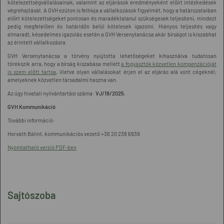
kötelezettségvállalásainak, valamint az eljárások eredményeként előírt intézkedések
végrehajtását. A GVH ezúton is felhívja a vállalkozások figyelmét, hogy a határozataiban
előírt kötelezettségeket pontosan és maradéktalanul szükségesek teljesíteni, mindezt
pedig megfelelően és határidőn belül kötelesek igazolni. Hiányos teljesítés vagy
elmaradt, késedelmes igazolás esetén a GVH Versenytanácsa akár bírságot is kiszabhat
az érintett vállalkozásra.
GVH Versenytanácsa a törvény nyújtotta lehetőségeket kihasználva tudatosan
törekszik arra, hogy a bírság kiszabása mellett
a fogyasztók közvetlen kompenzációját
is szem előtt tartsa
, illetve olyan vállalásokat érjen el az eljárás alá vont cégeknél,
amelyeknek közvetlen társadalmi haszna van.
Az ügy hivatali nyilvántartási száma:
VJ/19/2025.
GVH Kommunikáció
További információ:
Horváth Bálint, kommunikációs vezető +36 20 238 6939
Nyomtatható verzió PDF-ben
Sajtószoba