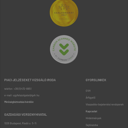
PIACI JELZÉSEKET VIZSGÁLÓ IRODA
GYORSLINKEK
telefon: +36 (1) 472-8851
GVH
e-mail: ugyfelszolgalat@gvh.hu
Árfigyelő
Minőségbiztosítási kérdőív
Visszaélés-bejelentési rendszerek
Kapcsolat
GAZDASÁGI VERSENYHIVATAL
Hirdetmények
1026 Budapest, Riadó u. 5-11.
Sajtószoba