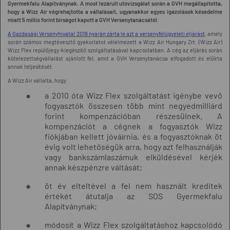
Gyermekfalu Alapítványnak. A most lezárult utóvizsgálat során a GVH megállapította,
hogy a Wizz Air végrehajtotta a vállalásait, ugyanakkor egyes igazolások késedelme
miatt 5 millió forint bírságot kapott a GVH Versenytanácsától.
A Gazdasági Versenyhivatal 2019 nyarán zárta le azt a versenyfelügyeleti eljárást
, amely
során számos megtévesztő gyakorlatot vélelmezett a Wizz Air Hungary Zrt. (Wizz Air)
Wizz Flex repülőjegy-kiegészítő szolgáltatásával kapcsolatban. A cég az eljárás során
kötelezettségvállalást ajánlott fel, amit a GVH Versenytanácsa elfogadott és előírta
annak teljesítését.
A Wizz Air vállalta, hogy
a 2010 óta Wizz Flex szolgáltatást igénybe vevő
fogyasztók összesen több mint negyedmilliárd
forint kompenzációban részesülnek. A
kompenzációt a cégnek a fogyasztók Wizz
fiókjában kellett jóváírnia, és a fogyasztóknak öt
évig volt lehetőségük arra, hogy azt felhasználják
vagy bankszámlaszámuk elküldésével kérjék
annak készpénzre váltását;
öt év elteltével a fel nem használt kreditek
értékét átutalja az SOS Gyermekfalu
Alapítványnak;
módosít a Wizz Flex szolgáltatáshoz kapcsolódó