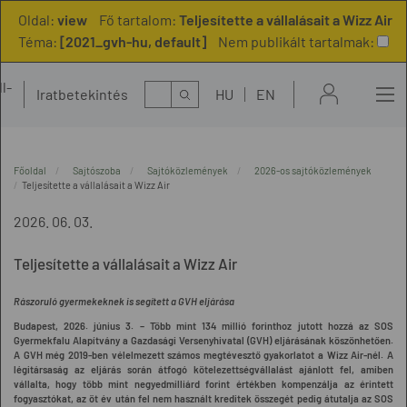
Oldal:
view
Fő tartalom:
Teljesítette a vállalásait a Wizz Air
Téma:
[2021_gvh-hu, default]
Nem publikált tartalmak:
l-
Kereső
Iratbetekintés
HU
EN
t
Főoldal
Sajtószoba
Sajtóközlemények
2026-os sajtóközlemények
Teljesítette a vállalásait a Wizz Air
2026. 06. 03.
Teljesítette a vállalásait a Wizz Air
Rászoruló gyermekeknek is segített a GVH eljárása
Budapest, 2026. június 3. –
Több mint
134 millió forinthoz jutott hozzá az SOS
Gyermekfalu Alapítvány a Gazdasági Versenyhivatal (GVH) eljárásának köszönhetően.
A GVH még 2019-ben vélelmezett számos megtévesztő gyakorlatot a Wizz Air-nél. A
légitársaság az eljárás során átfogó kötelezettségvállalást ajánlott fel, amiben
vállalta, hogy több mint negyedmilliárd forint értékben kompenzálja az érintett
fogyasztókat, az öt év után fel nem használt kreditek összegét pedig átutalja az SOS