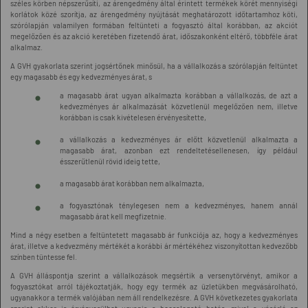
széles körben népszerűsíti, az árengedmény által érintett termékek körét mennyiségi
korlátok közé szorítja, az árengedmény nyújtását meghatározott időtartamhoz köti,
szórólapján valamilyen formában feltünteti a fogyasztó által korábban, az akciót
megelőzően és az akció keretében fizetendő árat, időszakonként eltérő, többféle árat
alkalmaz.
A GVH gyakorlata szerint jogsértőnek minősül, ha a vállalkozás a szórólapján feltüntet
egy magasabb és egy kedvezményes árat, s
a magasabb árat ugyan alkalmazta korábban a vállalkozás, de azt a
kedvezményes ár alkalmazását közvetlenül megelőzően nem, illetve
korábban is csak kivételesen érvényesítette,
a vállalkozás a kedvezményes ár előtt közvetlenül alkalmazta a
magasabb árat, azonban ezt rendeltetésellenesen, így például
ésszerűtlenül rövid ideig tette,
a magasabb árat korábban nem alkalmazta,
a fogyasztónak ténylegesen nem a kedvezményes, hanem annál
magasabb árat kell megfizetnie.
Mind a négy esetben a feltüntetett magasabb ár funkciója az, hogy a kedvezményes
árat, illetve a kedvezmény mértékét a korábbi ár mértékéhez viszonyítottan kedvezőbb
színben tüntesse fel.
A GVH álláspontja szerint a vállalkozások megsértik a versenytörvényt, amikor a
fogyasztókat arról tájékoztatják, hogy egy termék az üzletükben megvásárolható,
ugyanakkor a termék valójában nem áll rendelkezésre. A GVH következetes gyakorlata