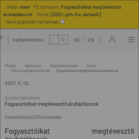
Oldal:
view
Fő tartalom:
Fogyasztóikat megtévesztő
áruházláncok
Téma:
[2021_gvh-hu, default]
Nem publikált tartalmak:
l-
Kereső
Iratbetekintés
HU
EN
t
Főoldal
Sajtószoba
Sajtóközlemények
Archív
2007-es sajtóközlemények
Fogyasztóikat megtévesztő áruházláncok
2007. 11. 05.
Fogyasztóikat megtévesztő áruházláncok
Nyomtatható verzió PDF formátumban
Fogyasztóikat megtévesztő