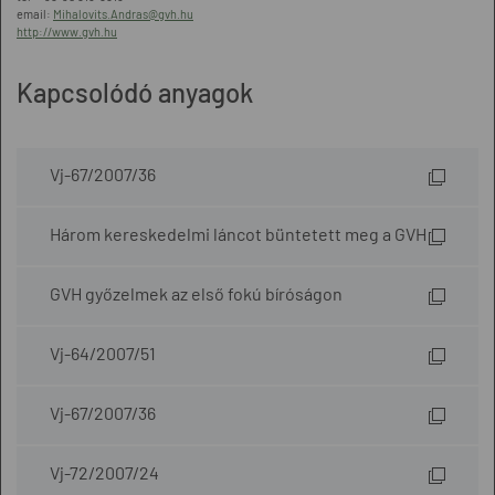
email:
Mihalovits.Andras@gvh.hu
http://www.gvh.hu
Kapcsolódó anyagok
Vj-67/2007/36
Három kereskedelmi láncot büntetett meg a GVH
GVH győzelmek az első fokú bíróságon
Vj-64/2007/51
Vj-67/2007/36
Vj-72/2007/24