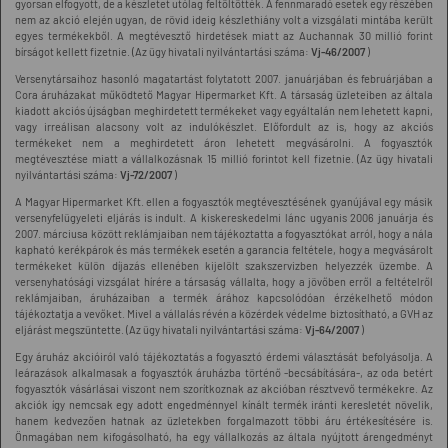
gyorsan elfogyott, de a készletet utólag feltöltötték. A fennmaradó esetek egy részében
nem az akció elején ugyan, de rövid ideig készlethiány volt a vizsgálati mintába került
egyes termékekből. A megtévesztő hirdetések miatt az Auchannak 30 millió forint
bírságot kellett fizetnie. (Az ügy hivatali nyilvántartási száma:
Vj-46/2007
)
Versenytársaihoz hasonló magatartást folytatott 2007. januárjában és februárjában a
Cora áruházakat működtető Magyar Hipermarket Kft. A társaság üzleteiben az általa
kiadott akciós újságban meghirdetett termékeket vagy egyáltalán nem lehetett kapni,
vagy irreálisan alacsony volt az indulókészlet. Előfordult az is, hogy az akciós
termékeket nem a meghirdetett áron lehetett megvásárolni. A fogyasztók
megtévesztése miatt a vállalkozásnak 15 millió forintot kell fizetnie. (Az ügy hivatali
nyilvántartási száma:
Vj-72/2007
)
A Magyar Hipermarket Kft. ellen a fogyasztók megtévesztésének gyanújával egy másik
versenyfelügyeleti eljárás is indult. A kiskereskedelmi lánc ugyanis 2006 januárja és
2007. márciusa között reklámjaiban nem tájékoztatta a fogyasztókat arról, hogy a nála
kapható kerékpárok és más termékek esetén a garancia feltétele, hogy a megvásárolt
termékeket külön díjazás ellenében kijelölt szakszervizben helyezzék üzembe. A
versenyhatósági vizsgálat hírére a társaság vállalta, hogy a jövőben erről a feltételről
reklámjaiban, áruházaiban a termék árához kapcsolódóan érzékelhető módon
tájékoztatja a vevőket. Mivel a vállalás révén a közérdek védelme biztosítható, a GVH az
eljárást megszüntette. (Az ügy hivatali nyilvántartási száma:
Vj-64/2007
)
Egy áruház akcióiról való tájékoztatás a fogyasztó érdemi választását befolyásolja. A
leárazások alkalmasak a fogyasztók áruházba történő -becsábítására-, az oda betért
fogyasztók vásárlásai viszont nem szorítkoznak az akcióban résztvevő termékekre. Az
akciók így nemcsak egy adott engedménnyel kínált termék iránti keresletét növelik,
hanem kedvezően hatnak az üzletekben forgalmazott többi áru értékesítésére is.
Önmagában nem kifogásolható, ha egy vállalkozás az általa nyújtott árengedményt