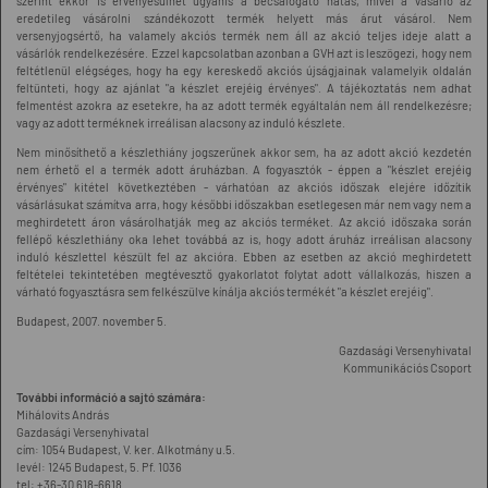
szerint ekkor is érvényesülhet ugyanis a becsalogató hatás, mivel a vásárló az
eredetileg vásárolni szándékozott termék helyett más árut vásárol. Nem
versenyjogsértő, ha valamely akciós termék nem áll az akció teljes ideje alatt a
vásárlók rendelkezésére. Ezzel kapcsolatban azonban a GVH azt is leszögezi, hogy nem
feltétlenül elégséges, hogy ha egy kereskedő akciós újságjainak valamelyik oldalán
feltünteti, hogy az ajánlat "a készlet erejéig érvényes". A tájékoztatás nem adhat
felmentést azokra az esetekre, ha az adott termék egyáltalán nem áll rendelkezésre;
vagy az adott terméknek irreálisan alacsony az induló készlete.
Nem minősíthető a készlethiány jogszerűnek akkor sem, ha az adott akció kezdetén
nem érhető el a termék adott áruházban. A fogyasztók - éppen a "készlet erejéig
érvényes" kitétel következtében - várhatóan az akciós időszak elejére időzítik
vásárlásukat számítva arra, hogy későbbi időszakban esetlegesen már nem vagy nem a
meghirdetett áron vásárolhatják meg az akciós terméket. Az akció időszaka során
fellépő készlethiány oka lehet továbbá az is, hogy adott áruház irreálisan alacsony
induló készlettel készült fel az akcióra. Ebben az esetben az akció meghirdetett
feltételei tekintetében megtévesztő gyakorlatot folytat adott vállalkozás, hiszen a
várható fogyasztásra sem felkészülve kínálja akciós termékét "a készlet erejéig".
Budapest, 2007. november 5.
Gazdasági Versenyhivatal
Kommunikációs Csoport
További információ a sajtó számára:
Mihálovits András
Gazdasági Versenyhivatal
cím: 1054 Budapest, V. ker. Alkotmány u.5.
levél: 1245 Budapest, 5. Pf. 1036
tel: +36-30 618-6618