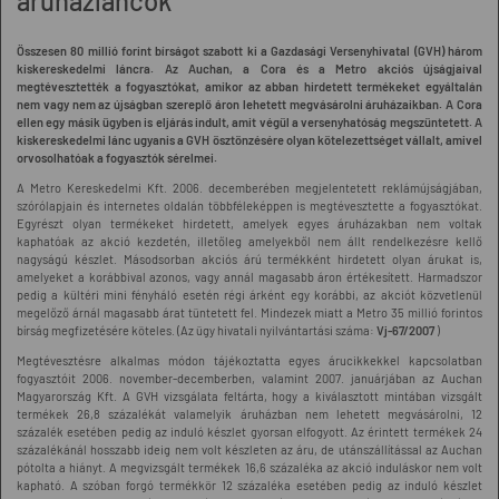
áruházláncok
Összesen 80 millió forint bírságot szabott ki a Gazdasági Versenyhivatal (GVH) három
kiskereskedelmi láncra. Az Auchan, a Cora és a Metro akciós újságjaival
megtévesztették a fogyasztókat, amikor az abban hirdetett termékeket egyáltalán
nem vagy nem az újságban szereplő áron lehetett megvásárolni áruházaikban. A Cora
ellen egy másik ügyben is eljárás indult, amit végül a versenyhatóság megszüntetett. A
kiskereskedelmi lánc ugyanis a GVH ösztönzésére olyan kötelezettséget vállalt, amivel
orvosolhatóak a fogyasztók sérelmei.
A Metro Kereskedelmi Kft. 2006. decemberében megjelentetett reklámújságjában,
szórólapjain és internetes oldalán többféleképpen is megtévesztette a fogyasztókat.
Egyrészt olyan termékeket hirdetett, amelyek egyes áruházakban nem voltak
kaphatóak az akció kezdetén, illetőleg amelyekből nem állt rendelkezésre kellő
nagyságú készlet. Másodsorban akciós árú termékként hirdetett olyan árukat is,
amelyeket a korábbival azonos, vagy annál magasabb áron értékesített. Harmadszor
pedig a kültéri mini fényháló esetén régi árként egy korábbi, az akciót közvetlenül
megelőző árnál magasabb árat tüntetett fel. Mindezek miatt a Metro 35 millió forintos
bírság megfizetésére köteles. (Az ügy hivatali nyilvántartási száma:
Vj-67/2007
)
Megtévesztésre alkalmas módon tájékoztatta egyes árucikkekkel kapcsolatban
fogyasztóit 2006. november-decemberben, valamint 2007. januárjában az Auchan
Magyarország Kft. A GVH vizsgálata feltárta, hogy a kiválasztott mintában vizsgált
termékek 26,8 százalékát valamelyik áruházban nem lehetett megvásárolni, 12
százalék esetében pedig az induló készlet gyorsan elfogyott. Az érintett termékek 24
százalékánál hosszabb ideig nem volt készleten az áru, de utánszállítással az Auchan
pótolta a hiányt. A megvizsgált termékek 16,6 százaléka az akció induláskor nem volt
kapható. A szóban forgó termékkör 12 százaléka esetében pedig az induló készlet