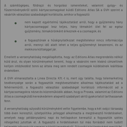
A számítógépes, földrajzi és horgolási ismereteket, valamint gyógy- és
fűszernövényekről szóló kártyacsomagokat küldő Editions Atlas SA a GVH szerint a
vásárlók választási szabadságát korlátozta, amikor a fogyasztó
nem kapott egyértelmű tájékoztatást arról, hogy a gyűjtemény hány
kártyacsomaggal lesz teljes, hány témakört ölel fel az egész
gyűjtemény, témakörönként érkeznek-e a csomagok; és
a fogyasztónak a hűségnyilatkozat megtételekor nincs információja
arról, mennyi idő alatt lehet a teljes gyűjteményt beszerezni, és az
mekkora költséggel jár.
Emellett a versenyhatóság megállapította, hogy az Editions Atlas megrendelés nélkül
küld árut, és olyan körülményeket teremt, hogy a vásárolni nem kívánó címzettnek
kelljen intézkedést tenni az általa meg sem rendelt csomagok küldésének leállítása
érdekében.
A GVH elmarasztalta a Linea Directa Kft.-t is, mert úgy találta, hogy telemarketing
tevékenysége során a fogyasztók megtévesztésére alkalmas tájékoztatást ad a
fehérneműről, a fogyasztó választási szabadságát korlátozó információt ad a
kártyacsomagokra nézve és közreműködik abban, hogy a Provea, valamint az Editions
Atlas a csomagküldő kereskedelem alapvető szabályait sértő gyakorlatot tarthassanak
fenn.
A versenyhatóság súlyosító körülményként vette figyelembe, hogy a két svájci társaság
több éven keresztül, üzletpolitika jelleggel alkalmazta a megtévesztő hirdetéseket,
amelyek nagy példányszámú napi és hetilapokon keresztül a fogyasztók széles
rétegeihez jutottak el. A fogyasztó e hirdetéseken túl más forrásból nem tudott
teljesebb információt szerezni a kínált termékekről. Súlyosító körülményként merült fel,