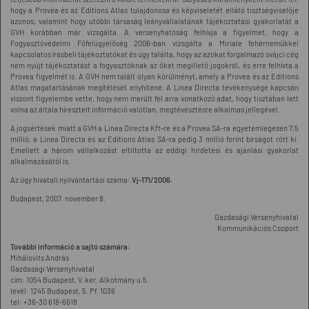
hogy a Provea és az Editions Atlas tulajdonosa és képviseletét ellátó tisztségviselője
azonos, valamint hogy utóbbi társaság leányvállalatának tájékoztatási gyakorlatát a
GVH korábban már vizsgálta. A versenyhatóság felhívja a figyelmet, hogy a
Fogyasztóvédelmi Főfelügyelőség 2006-ban vizsgálta a Miriale fehérneműkkel
kapcsolatos írásbeli tájékoztatókat és úgy találta, hogy az azokat forgalmazó svájci cég
nem nyújt tájékoztatást a fogyasztóknak az őket megillető jogokról, és erre felhívta a
Provea figyelmét is. A GVH nem talált olyan körülményt, amely a Provea és az Editions
Atlas magatartásának megítélését enyhítené. A Linea Directa tevékenysége kapcsán
viszont figyelembe vette, hogy nem merült fel arra vonatkozó adat, hogy tisztában lett
volna az általa híresztelt információ valótlan, megtévesztésre alkalmas jellegével.
A jogsértések miatt a GVH a Linea Directa Kft-re és a Provea SA-ra egyetemlegesen 7,5
millió, a Linea Directa és az Editions Atlas SA-ra pedig 3 millió forint bírságot rótt ki.
Emellett a három vállalkozást eltiltotta az eddigi hirdetési és ajánlási gyakorlat
alkalmazásától is.
Az ügy hivatali nyilvántartási száma:
Vj-171/2006.
Budapest, 2007. november 8.
Gazdasági Versenyhivatal
Kommunikációs Csoport
További információ a sajtó számára:
Mihálovits András
Gazdasági Versenyhivatal
cím: 1054 Budapest, V. ker. Alkotmány u.5.
levél: 1245 Budapest, 5. Pf. 1036
tel: +36-30 618-6618