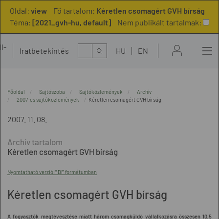
Oldal:
view
Fő tartalom:
Kéretlen csomagért GVH bírság
Téma:
[2021_gvh-hu, default]
Nem publikált tartalmak:
l-
Kereső
Iratbetekintés
HU
EN
t
Főoldal
Sajtószoba
Sajtóközlemények
Archív
2007-es sajtóközlemények
Kéretlen csomagért GVH bírság
2007. 11. 08.
Kéretlen csomagért GVH bírság
Nyomtatható verzió PDF formátumban
Kéretlen csomagért GVH bírság
A fogyasztók megtévesztése miatt három csomagküldő vállalkozásra összesen 10,5