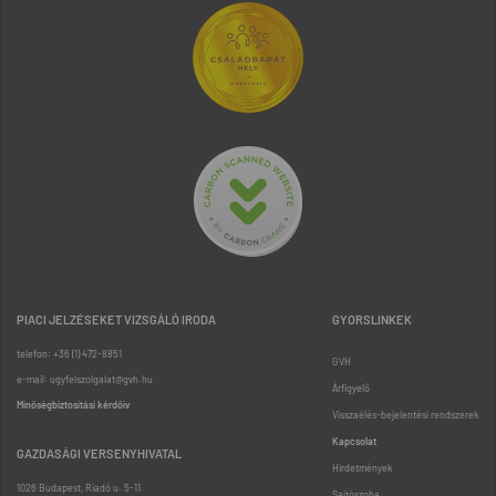
PIACI JELZÉSEKET VIZSGÁLÓ IRODA
GYORSLINKEK
telefon: +36 (1) 472-8851
GVH
e-mail: ugyfelszolgalat@gvh.hu
Árfigyelő
Minőségbiztosítási kérdőív
Visszaélés-bejelentési rendszerek
Kapcsolat
GAZDASÁGI VERSENYHIVATAL
Hirdetmények
1026 Budapest, Riadó u. 5-11.
Sajtószoba