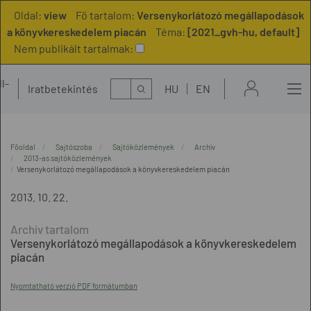
Oldal:
view
Fő tartalom:
Versenykorlátozó megállapodások
a könyvkereskedelem piacán
Téma:
[2021_gvh-hu, default]
Nem publikált tartalmak:
l-
Kereső
Iratbetekintés
HU
EN
t
Főoldal
Sajtószoba
Sajtóközlemények
Archív
2013-as sajtóközlemények
Versenykorlátozó megállapodások a könyvkereskedelem piacán
2013. 10. 22.
Versenykorlátozó megállapodások a könyvkereskedelem
piacán
Nyomtatható verzió PDF formátumban