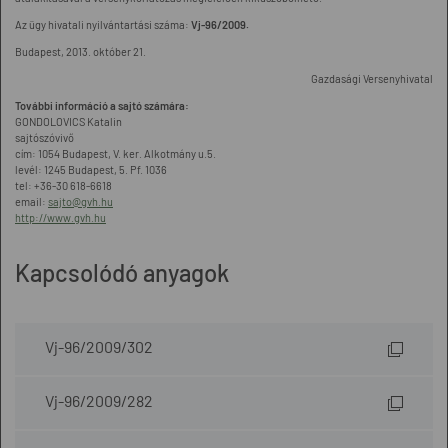
Az ügy hivatali nyilvántartási száma:
Vj-96/2009.
Budapest, 2013. október 21.
Gazdasági Versenyhivatal
További információ a sajtó számára:
GONDOLOVICS Katalin
sajtószóvivő
cím: 1054 Budapest, V. ker. Alkotmány u.5.
levél: 1245 Budapest, 5. Pf. 1036
tel: +36-30 618-6618
email:
sajto@gvh.hu
http://www.gvh.hu
Kapcsolódó anyagok
Vj-96/2009/302
Vj-96/2009/282