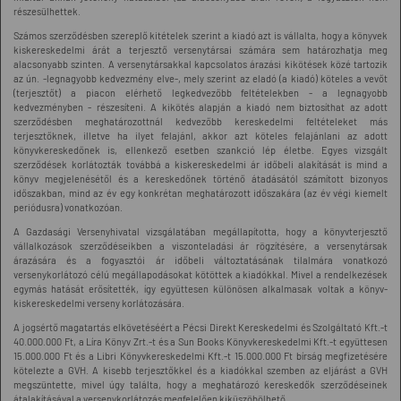
részesülhettek.
Számos szerződésben szereplő kitételek szerint a kiadó azt is vállalta, hogy a könyvek
kiskereskedelmi árát a terjesztő versenytársai számára sem határozhatja meg
alacsonyabb szinten. A versenytársakkal kapcsolatos árazási kikötések közé tartozik
az ún. -legnagyobb kedvezmény elve-, mely szerint az eladó (a kiadó) köteles a vevőt
(terjesztőt) a piacon elérhető legkedvezőbb feltételekben - a legnagyobb
kedvezményben - részesíteni. A kikötés alapján a kiadó nem biztosíthat az adott
szerződésben meghatározottnál kedvezőbb kereskedelmi feltételeket más
terjesztőknek, illetve ha ilyet felajánl, akkor azt köteles felajánlani az adott
könyvkereskedőnek is, ellenkező esetben szankció lép életbe. Egyes vizsgált
szerződések korlátozták továbbá a kiskereskedelmi ár időbeli alakítását is mind a
könyv megjelenésétől és a kereskedőnek történő átadásától számított bizonyos
időszakban, mind az év egy konkrétan meghatározott időszakára (az év végi kiemelt
periódusra) vonatkozóan.
A Gazdasági Versenyhivatal vizsgálatában megállapította, hogy a könyvterjesztő
vállalkozások szerződéseikben a viszonteladási ár rögzítésére, a versenytársak
árazására és a fogyasztói ár időbeli változtatásának tilalmára vonatkozó
versenykorlátozó célú megállapodásokat kötöttek a kiadókkal. Mivel a rendelkezések
egymás hatását erősítették, így együttesen különösen alkalmasak voltak a könyv-
kiskereskedelmi verseny korlátozására.
A jogsértő magatartás elkövetéséért a Pécsi Direkt Kereskedelmi és Szolgáltató Kft.-t
40.000.000 Ft, a Líra Könyv Zrt.-t és a Sun Books Könyvkereskedelmi Kft.-t együttesen
15.000.000 Ft és a Libri Könyvkereskedelmi Kft.-t 15.000.000 Ft bírság megfizetésére
kötelezte a GVH. A kisebb terjesztőkkel és a kiadókkal szemben az eljárást a GVH
megszüntette, mivel úgy találta, hogy a meghatározó kereskedők szerződéseinek
átalakításával a versenykorlátozás megfelelően kiküszöbölhető.