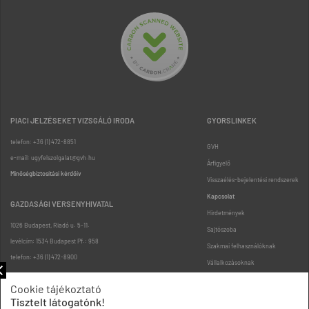
PIACI JELZÉSEKET VIZSGÁLÓ IRODA
GYORSLINKEK
telefon: +36 (1) 472-8851
GVH
e-mail: ugyfelszolgalat@gvh.hu
Árfigyelő
Minőségbiztosítási kérdőív
Visszaélés-bejelentési rendszerek
Kapcsolat
GAZDASÁGI VERSENYHIVATAL
Hirdetmények
1026 Budapest, Riadó u. 5-11.
Sajtószoba
levélcím: 1534 Budapest Pf.: 958
Szakmai felhasználóknak
telefon: +36 (1) 472-8900
Vállalkozásoknak
Fogyasztóknak
Cookie tájékoztató
Podcast
Tisztelt látogatónk!