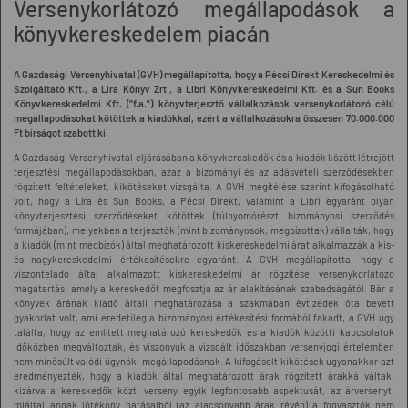
Versenykorlátozó megállapodások a
könyvkereskedelem piacán
A Gazdasági Versenyhivatal (GVH) megállapította, hogy a Pécsi Direkt Kereskedelmi és
Szolgáltató Kft., a Líra Könyv Zrt., a Libri Könyvkereskedelmi Kft. és a Sun Books
Könyvkereskedelmi Kft. ("f.a.") könyvterjesztő vállalkozások versenykorlátozó célú
megállapodásokat kötöttek a kiadókkal, ezért a vállalkozásokra összesen 70.000.000
Ft bírságot szabott ki.
A Gazdasági Versenyhivatal eljárásában a könyvkereskedők és a kiadók között létrejött
terjesztési megállapodásokban, azaz a bizományi és az adásvételi szerződésekben
rögzített feltételeket, kikötéseket vizsgálta. A GVH megítélése szerint kifogásolható
volt, hogy a Líra és Sun Books, a Pécsi Direkt, valamint a Libri egyaránt olyan
könyvterjesztési szerződéseket kötöttek (túlnyomórészt bizományosi szerződés
formájában), melyekben a terjesztők (mint bizományosok, megbízottak) vállalták, hogy
a kiadók (mint megbízók) által meghatározott kiskereskedelmi árat alkalmazzák a kis-
és nagykereskedelmi értékesítésekre egyaránt. A GVH megállapította, hogy a
viszonteladó által alkalmazott kiskereskedelmi ár rögzítése versenykorlátozó
magatartás, amely a kereskedőt megfosztja az ár alakításának szabadságától. Bár a
könyvek árának kiadó általi meghatározása a szakmában évtizedek óta bevett
gyakorlat volt, ami eredetileg a bizományosi értékesítési formából fakadt, a GVH úgy
találta, hogy az említett meghatározó kereskedők és a kiadók közötti kapcsolatok
időközben megváltoztak, és viszonyuk a vizsgált időszakban versenyjogi értelemben
nem minősült valódi ügynöki megállapodásnak. A kifogásolt kikötések ugyanakkor azt
eredményezték, hogy a kiadók által meghatározott árak rögzített árakká váltak,
kizárva a kereskedők közti verseny egyik legfontosabb aspektusát, az árversenyt,
miáltal annak jótékony hatásaiból (az alacsonyabb árak révén) a fogyasztók nem