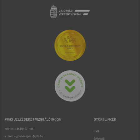
PIACI JELZÉSEKET VIZSGÁLÓ IRODA
GYORSLINKEK
telefon: +36 (1) 472-8851
GVH
e-mail: ugyfelszolgalat@gvh.hu
Árfigyelő