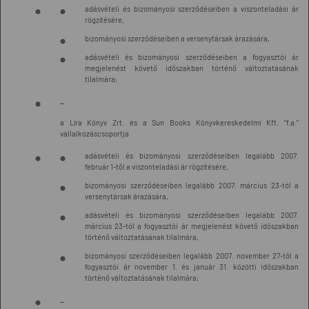
adásvételi és bizományosi szerződéseiben a viszonteladási ár
rögzítésére,
bizományosi szerződéseiben a versenytársak árazására,
adásvételi és bizományosi szerződéseiben a fogyasztói ár
megjelenést követő időszakban történő változtatásának
tilalmára;
-
a Líra Könyv Zrt. és a Sun Books Könyvkereskedelmi Kft. "f.a."
vállalkozáscsoportja
adásvételi és bizományosi szerződéseiben legalább 2007.
február 1-től a viszonteladási ár rögzítésére,
bizományosi szerződéseiben legalább 2007. március 23-tól a
versenytársak árazására,
adásvételi és bizományosi szerződéseiben legalább 2007.
március 23-tól a fogyasztói ár megjelenést követő időszakban
történő változtatásának tilalmára,
bizományosi szerződéseiben legalább 2007. november 27-től a
fogyasztói ár november 1. és január 31. közötti időszakban
történő változtatásának tilalmára;
-