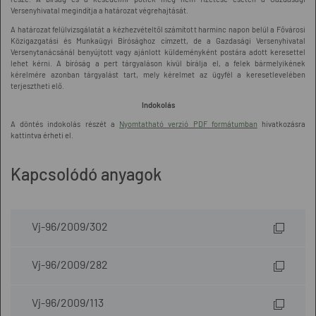
Versenyhivatal megindítja a határozat végrehajtását.
A határozat felülvizsgálatát a kézhezvételtől számított harminc napon belül a Fővárosi
Közigazgatási és Munkaügyi Bírósághoz címzett, de a Gazdasági Versenyhivatal
Versenytanácsánál benyújtott vagy ajánlott küldeményként postára adott keresettel
lehet kérni. A bíróság a pert tárgyaláson kívül bírálja el, a felek bármelyikének
kérelmére azonban tárgyalást tart, mely kérelmet az ügyfél a keresetlevelében
terjesztheti elő.
Indokolás
A döntés indokolás részét a
Nyomtatható verzió PDF formátumban
hivatkozásra
kattintva érheti el.
Kapcsolódó anyagok
Vj-96/2009/302
Vj-96/2009/282
Vj-96/2009/113