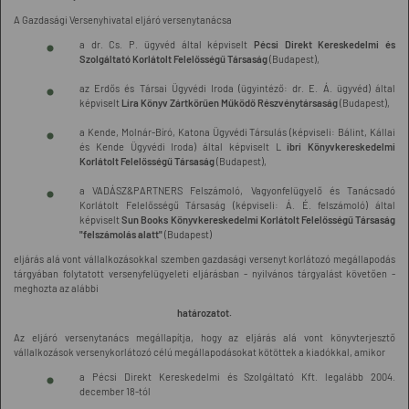
A Gazdasági Versenyhivatal eljáró versenytanácsa
a dr. Cs. P. ügyvéd által képviselt
Pécsi Direkt Kereskedelmi és
Szolgáltató Korlátolt Felelősségű Társaság
(Budapest),
az Erdős és Társai Ügyvédi Iroda (ügyintéző: dr. E. Á. ügyvéd) által
képviselt
Líra Könyv Zártkörűen Működő Részvénytársaság
(Budapest),
a Kende, Molnár-Bíró, Katona Ügyvédi Társulás (képviseli: Bálint, Kállai
és Kende Ügyvédi Iroda) által képviselt L
ibri Könyvkereskedelmi
Korlátolt Felelősségű Társaság
(Budapest),
a VADÁSZ&PARTNERS Felszámoló, Vagyonfelügyelő és Tanácsadó
Korlátolt Felelősségű Társaság (képviseli: Á. É. felszámoló) által
képviselt
Sun Books Könyvkereskedelmi Korlátolt Felelősségű Társaság
"felszámolás alatt"
(Budapest)
eljárás alá vont vállalkozásokkal szemben gazdasági versenyt korlátozó megállapodás
tárgyában folytatott versenyfelügyeleti eljárásban - nyilvános tárgyalást követően -
meghozta az alábbi
határozatot.
Az eljáró versenytanács megállapítja, hogy az eljárás alá vont könyvterjesztő
vállalkozások versenykorlátozó célú megállapodásokat kötöttek a kiadókkal, amikor
a Pécsi Direkt Kereskedelmi és Szolgáltató Kft. legalább 2004.
december 18-tól