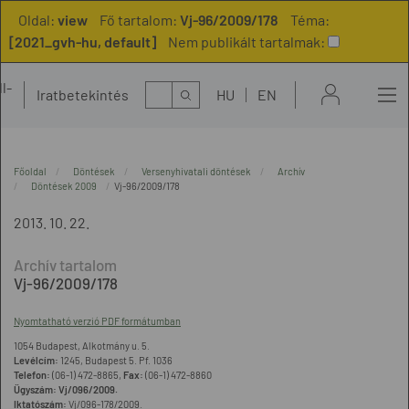
Oldal:
view
Fő tartalom:
Vj-96/2009/178
Téma:
[2021_gvh-hu, default]
Nem publikált tartalmak:
l-
Kereső
Iratbetekintés
HU
EN
t
Főoldal
Döntések
Versenyhivatali döntések
Archív
Döntések 2009
Vj-96/2009/178
2013. 10. 22.
Vj-96/2009/178
Nyomtatható verzió PDF formátumban
1054 Budapest, Alkotmány u. 5.
Levélcím:
1245, Budapest 5. Pf. 1036
Telefon:
(06-1) 472-8865,
Fax:
(06-1) 472-8860
Ügyszám: Vj/096/2009.
Iktatószám:
Vj/096-178/2009.