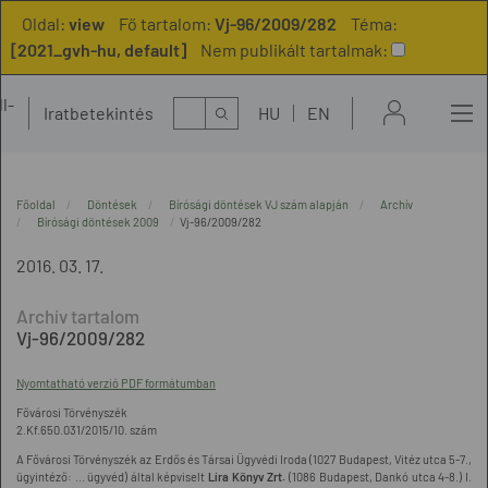
Oldal:
view
Fő tartalom:
Vj-96/2009/282
Téma:
[2021_gvh-hu, default]
Nem publikált tartalmak:
l-
Kereső
Iratbetekintés
HU
EN
t
Főoldal
Döntések
Bírósági döntések VJ szám alapján
Archív
Bírósági döntések 2009
Vj-96/2009/282
2016. 03. 17.
Vj-96/2009/282
Nyomtatható verzió PDF formátumban
Fővárosi Törvényszék
2.Kf.650.031/2015/10. szám
A Fővárosi Törvényszék az Erdős és Társai Ügyvédi Iroda (1027 Budapest, Vitéz utca 5-7.,
ügyintéző: ... ügyvéd) által képviselt
Líra Könyv Zrt.
(1086 Budapest, Dankó utca 4-8.) I.