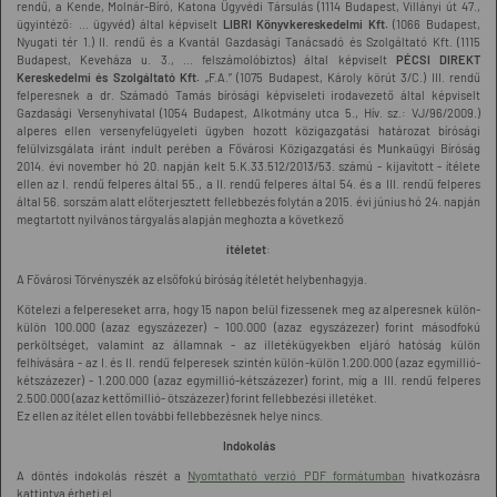
rendű, a Kende, Molnár-Bíró, Katona Ügyvédi Társulás (1114 Budapest, Villányi út 47.,
ügyintéző: ... ügyvéd) által képviselt
LIBRI Könyvkereskedelmi Kft.
(1066 Budapest,
Nyugati tér 1.) II. rendű és a Kvantál Gazdasági Tanácsadó és Szolgáltató Kft. (1115
Budapest, Keveháza u. 3., ... felszámolóbiztos) által képviselt
PÉCSI DIREKT
Kereskedelmi és Szolgáltató Kft.
„F.A.” (1075 Budapest, Károly körút 3/C.) III. rendű
felperesnek a dr. Számadó Tamás bírósági képviseleti irodavezető által képviselt
Gazdasági Versenyhivatal (1054 Budapest, Alkotmány utca 5., Hív. sz.: VJ/96/2009.)
alperes ellen versenyfelügyeleti ügyben hozott közigazgatási határozat bírósági
felülvizsgálata iránt indult perében a Fővárosi Közigazgatási és Munkaügyi Bíróság
2014. évi november hó 20. napján kelt 5.K.33.512/2013/53. számú - kijavított - ítélete
ellen az I. rendű felperes által 55., a II. rendű felperes által 54. és a III. rendű felperes
által 56. sorszám alatt előterjesztett fellebbezés folytán a 2015. évi június hó 24. napján
megtartott nyilvános tárgyalás alapján meghozta a következő
ítéletet
:
A Fővárosi Törvényszék az elsőfokú bíróság ítéletét helybenhagyja.
Kötelezi a felpereseket arra, hogy 15 napon belül fizessenek meg az alperesnek külön-
külön 100.000 (azaz egyszázezer) - 100.000 (azaz egyszázezer) forint másodfokú
perköltséget, valamint az államnak - az illetékügyekben eljáró hatóság külön
felhívására - az I. és II. rendű felperesek szintén külön-külön 1.200.000 (azaz egymillió-
kétszázezer) - 1.200.000 (azaz egymillió-kétszázezer) forint, míg a III. rendű felperes
2.500.000 (azaz kettőmillió- ötszázezer) forint fellebbezési illetéket.
Ez ellen az ítélet ellen további fellebbezésnek helye nincs.
Indokolás
A döntés indokolás részét a
Nyomtatható verzió PDF formátumban
hivatkozásra
kattintva érheti el.