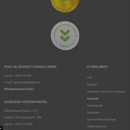
PIACI JELZÉSEKET VIZSGÁLÓ IRODA
GYORSLINKEK
telefon: +36 (1) 472-8851
GVH
e-mail: ugyfelszolgalat@gvh.hu
Árfigyelő
Minőségbiztosítási kérdőív
Visszaélés-bejelentési rendszerek
Kapcsolat
GAZDASÁGI VERSENYHIVATAL
Hirdetmények
1026 Budapest, Riadó u. 5-11.
Sajtószoba
levélcím: 1534 Budapest Pf.: 958
Szakmai felhasználóknak
telefon: +36 (1) 472-8900
Vállalkozásoknak